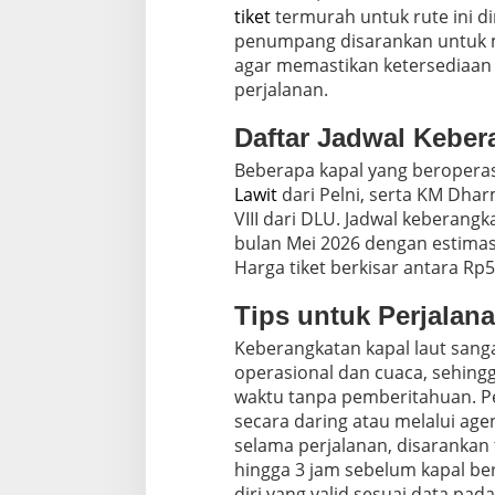
2
tiket
termurah untuk rute ini di
0
penumpang disarankan untuk 
2
6
agar memastikan ketersediaan
perjalanan.
Daftar Jadwal Keber
Beberapa kapal yang beroperas
Lawit
dari Pelni, serta KM Dha
VIII dari DLU. Jadwal keberang
bulan Mei 2026 dengan estima
Harga tiket berkisar antara Rp
Tips untuk Perjalan
Keberangkatan kapal laut sang
operasional dan cuaca, sehing
waktu tanpa pemberitahuan. P
secara daring atau melalui ag
selama perjalanan, disarankan 
hingga 3 jam sebelum kapal be
diri yang valid sesuai data pada 