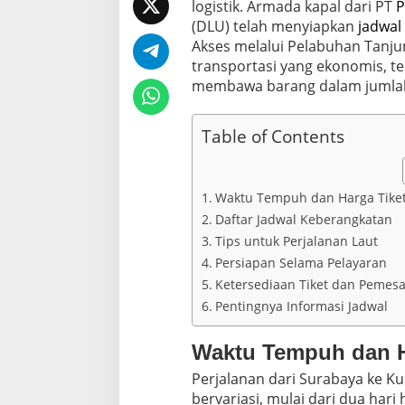
w
logistik. Armada kapal dari PT
P
a
(DLU) telah menyiapkan
jadwal
l
Akses melalui Pelabuhan Tanju
K
transportasi yang ekonomis, 
a
p
membawa barang dalam jumlah
a
l
S
Table of Contents
u
r
a
b
Waktu Tempuh dan Harga Tike
a
Daftar Jadwal Keberangkatan
y
Tips untuk Perjalanan Laut
a
K
Persiapan Selama Pelayaran
u
Ketersediaan Tiket dan Pemes
p
Pentingnya Informasi Jadwal
a
n
g
Waktu Tempuh dan H
M
e
Perjalanan dari Surabaya ke K
i
bervariasi, mulai dari dua hari