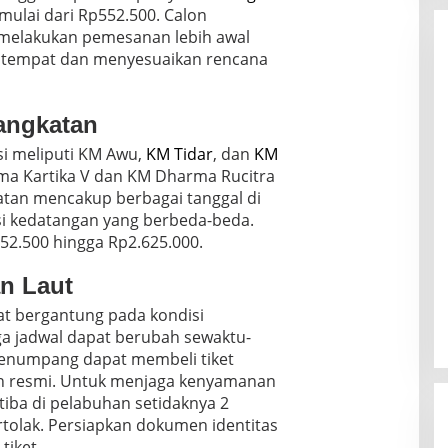
mulai dari Rp552.500. Calon
melakukan pemesanan lebih awal
 tempat dan menyesuaikan rencana
angkatan
i meliputi KM Awu,
KM Tidar
, dan
KM
rma Kartika V dan KM Dharma Rucitra
katan mencakup berbagai tanggal di
si kedatangan yang berbeda-beda.
552.500 hingga Rp2.625.000.
an Laut
at bergantung pada kondisi
ga jadwal dapat berubah sewaktu-
enumpang dapat membeli tiket
en resmi. Untuk menjaga kenyamanan
tiba di pelabuhan setidaknya 2
rtolak. Persiapkan dokumen identitas
tiket.