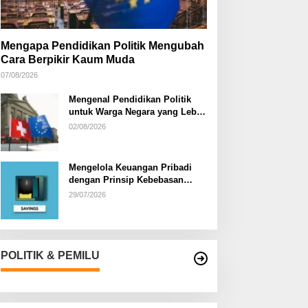
Mengapa Pendidikan Politik Mengubah
Cara Berpikir Kaum Muda
07/08/2026
Mengenal Pendidikan Politik
untuk Warga Negara yang Lebih
Kritis
02/08/2026
Mengelola Keuangan Pribadi
dengan Prinsip Kebebasan
Finansial
29/07/2026
POLITIK & PEMILU