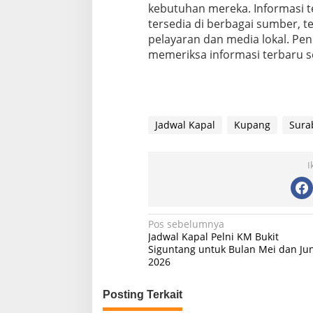
kebutuhan mereka. Informasi 
tersedia di berbagai sumber, 
pelayaran dan media lokal. Pe
memeriksa informasi terbaru 
Jadwal Kapal
Kupang
Sura
I
N
Pos sebelumnya
Jadwal Kapal Pelni KM Bukit
a
Siguntang untuk Bulan Mei dan Jun
2026
v
i
Posting Terkait
g