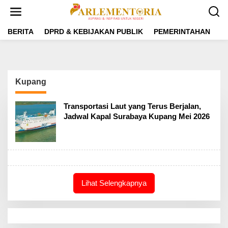
L
e
w
a
BERITA
DPRD & KEBIJAKAN PUBLIK
PEMERINTAHAN
P
t
i
k
e
k
Kupang
o
n
t
Transportasi Laut yang Terus Berjalan,
e
Jadwal Kapal Surabaya Kupang Mei 2026
n
Lihat Selengkapnya