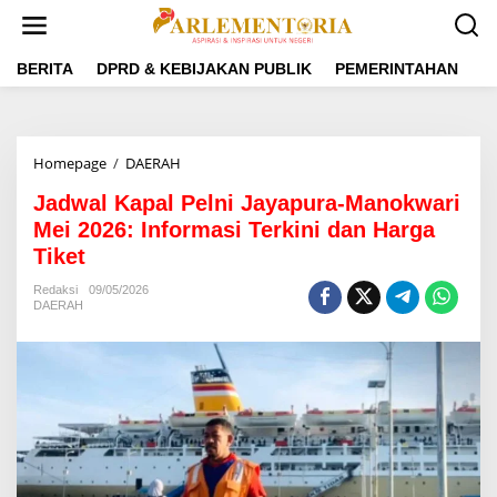
L
e
w
a
BERITA
DPRD & KEBIJAKAN PUBLIK
PEMERINTAHAN
P
t
i
k
e
Homepage
/
DAERAH
J
k
a
o
Jadwal Kapal Pelni Jayapura-Manokwari
d
n
w
Mei 2026: Informasi Terkini dan Harga
t
a
e
Tiket
l
n
K
Redaksi
09/05/2026
a
DAERAH
p
a
l
P
e
l
n
i
J