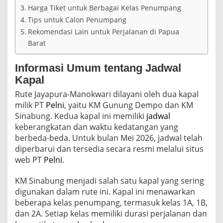
I
Harga Tiket untuk Berbagai Kelas Penumpang
n
Tips untuk Calon Penumpang
f
o
Rekomendasi Lain untuk Perjalanan di Papua
r
Barat
m
a
Informasi Umum tentang Jadwal
s
i
Kapal
T
Rute Jayapura-Manokwari dilayani oleh dua kapal
e
r
milik PT
Pelni
, yaitu KM Gunung Dempo dan KM
k
Sinabung. Kedua kapal ini memiliki
jadwal
i
keberangkatan dan waktu kedatangan yang
n
berbeda-beda. Untuk bulan Mei 2026, jadwal telah
i
d
diperbarui dan tersedia secara resmi melalui situs
a
web PT
Pelni
.
n
H
KM Sinabung menjadi salah satu kapal yang sering
a
digunakan dalam rute ini. Kapal ini menawarkan
r
g
beberapa kelas penumpang, termasuk kelas 1A, 1B,
a
dan 2A. Setiap kelas memiliki durasi perjalanan dan
T