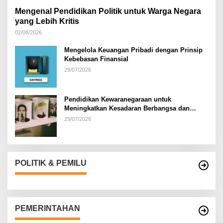
Mengenal Pendidikan Politik untuk Warga Negara
yang Lebih Kritis
02/08/2026
Mengelola Keuangan Pribadi dengan Prinsip
Kebebasan Finansial
29/07/2026
Pendidikan Kewaranegaraan untuk
Meningkatkan Kesadaran Berbangsa dan
Bernegara di…
29/07/2026
POLITIK & PEMILU
PEMERINTAHAN