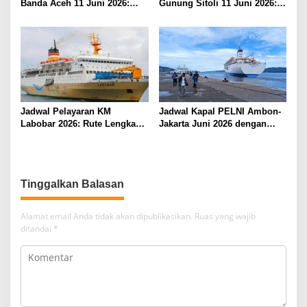
Banda Aceh 11 Juni 2026:
Gunung Sitoli 11 Juni 2026:
Informasi Terkini untuk
Informasi Terkini dan Tarif
Penumpang dan Pengemudi
Lengkap
Jadwal Pelayaran KM
Jadwal Kapal PELNI Ambon-
Labobar 2026: Rute Lengkap
Jakarta Juni 2026 dengan
dari Jakarta ke Papua Barat
Tarif Promo Menarik
Tinggalkan Balasan
Alamat email Anda tidak akan dipublikasikan.
Ruas yang wajib
ditandai
*