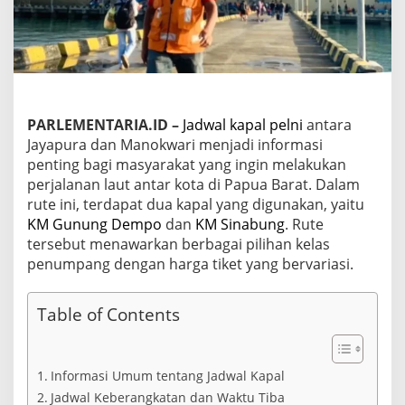
a
y
a
p
u
r
a
-
PARLEMENTARIA.ID –
Jadwal kapal pelni
antara
M
Jayapura dan Manokwari menjadi informasi
a
penting bagi masyarakat yang ingin melakukan
n
perjalanan laut antar kota di Papua Barat. Dalam
o
k
rute ini, terdapat dua kapal yang digunakan, yaitu
w
KM Gunung Dempo
dan
KM Sinabung
. Rute
a
tersebut menawarkan berbagai pilihan kelas
r
penumpang dengan harga tiket yang bervariasi.
i
M
e
Table of Contents
i
2
0
2
Informasi Umum tentang Jadwal Kapal
6
:
Jadwal Keberangkatan dan Waktu Tiba