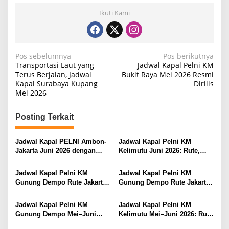
Ikuti Kami
N
Pos sebelumnya
Pos berikutnya
Transportasi Laut yang
Jadwal Kapal Pelni KM
a
Terus Berjalan, Jadwal
Bukit Raya Mei 2026 Resmi
Kapal Surabaya Kupang
Dirilis
v
Mei 2026
i
g
Posting Terkait
a
s
Jadwal Kapal PELNI Ambon-
Jadwal Kapal Pelni KM
Jakarta Juni 2026 dengan
Kelimutu Juni 2026: Rute,
i
Tarif Promo Menarik
Harga Tiket, dan Tips
Perjalanan
p
Jadwal Kapal Pelni KM
Jadwal Kapal Pelni KM
Gunung Dempo Rute Jakarta
Gunung Dempo Rute Jakarta
o
Jayapura Mei–Juni 2026
Jayapura Mei–Juni 2026
s
Jadwal Kapal Pelni KM
Jadwal Kapal Pelni KM
Gunung Dempo Mei–Juni
Kelimutu Mei–Juni 2026: Rute
2026: Rute Jakarta–Jayapura
dan Harga Tiket Terbaru