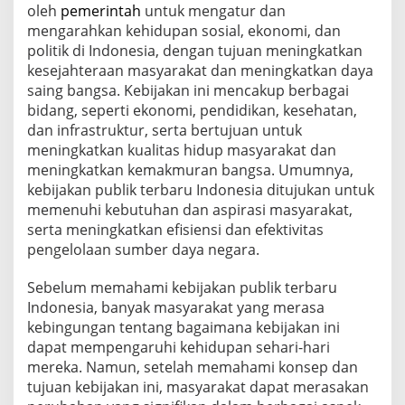
a
oleh
pemerintah
untuk mengatur dan
r
mengarahkan kehidupan sosial, ekonomi, dan
u
politik di Indonesia, dengan tujuan meningkatkan
h
kesejahteraan masyarakat dan meningkatkan daya
i
B
saing bangsa. Kebijakan ini mencakup berbagai
i
bidang, seperti ekonomi, pendidikan, kesehatan,
s
dan infrastruktur, serta bertujuan untuk
n
meningkatkan kualitas hidup masyarakat dan
i
meningkatkan kemakmuran bangsa. Umumnya,
s
d
kebijakan publik terbaru Indonesia ditujukan untuk
a
memenuhi kebutuhan dan aspirasi masyarakat,
n
serta meningkatkan efisiensi dan efektivitas
M
pengelolaan sumber daya negara.
a
s
y
Sebelum memahami kebijakan publik terbaru
a
Indonesia, banyak masyarakat yang merasa
r
kebingungan tentang bagaimana kebijakan ini
a
dapat mempengaruhi kehidupan sehari-hari
k
a
mereka. Namun, setelah memahami konsep dan
t
tujuan kebijakan ini, masyarakat dapat merasakan