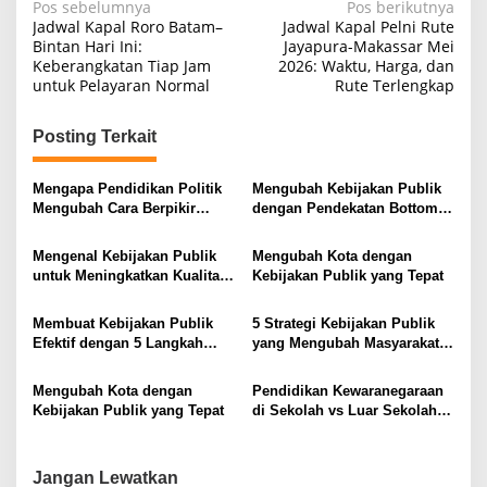
N
Pos sebelumnya
Pos berikutnya
Jadwal Kapal Roro Batam–
Jadwal Kapal Pelni Rute
a
Bintan Hari Ini:
Jayapura-Makassar Mei
Keberangkatan Tiap Jam
2026: Waktu, Harga, dan
v
untuk Pelayaran Normal
Rute Terlengkap
i
g
Posting Terkait
a
s
Mengapa Pendidikan Politik
Mengubah Kebijakan Publik
Mengubah Cara Berpikir
dengan Pendekatan Bottom-
i
Kaum Muda
Up
p
Mengenal Kebijakan Publik
Mengubah Kota dengan
untuk Meningkatkan Kualitas
Kebijakan Publik yang Tepat
o
Hidup Masyarakat
s
Membuat Kebijakan Publik
5 Strategi Kebijakan Publik
Efektif dengan 5 Langkah
yang Mengubah Masyarakat
Praktis
Melalui Inovasi Sosial
Mengubah Kota dengan
Pendidikan Kewaranegaraan
Kebijakan Publik yang Tepat
di Sekolah vs Luar Sekolah
Mana yang Lebih Efektif
Jangan Lewatkan