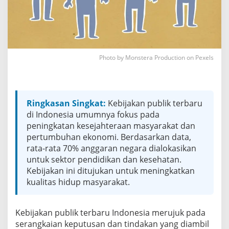
r
b
a
r
u
I
n
Photo by Monstera Production on Pexels
d
o
n
e
Ringkasan Singkat:
Kebijakan publik terbaru
s
i
di Indonesia umumnya fokus pada
a
peningkatan kesejahteraan masyarakat dan
y
pertumbuhan ekonomi. Berdasarkan data,
a
rata-rata 70% anggaran negara dialokasikan
n
untuk sektor pendidikan dan kesehatan.
g
M
Kebijakan ini ditujukan untuk meningkatkan
e
kualitas hidup masyarakat.
m
p
e
Kebijakan publik terbaru Indonesia merujuk pada
n
serangkaian keputusan dan tindakan yang diambil
g