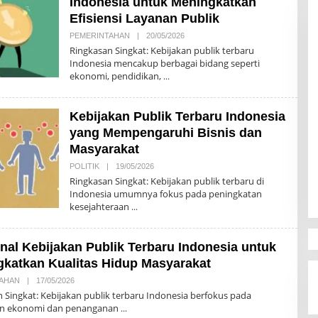
Indonesia untuk Meningkatkan
I
Efisiensi Layanan Publik
PEMERINTAHAN
|
20/05/2026
O
L
Ringkasan Singkat: Kebijakan publik terbaru
E
Indonesia mencakup berbagai bidang seperti
H
ekonomi, pendidikan,
R
E
D
A
Kebijakan Publik Terbaru Indonesia
K
S
yang Mempengaruhi Bisnis dan
I
Masyarakat
POLITIK
|
19/05/2026
O
L
Ringkasan Singkat: Kebijakan publik terbaru di
E
Indonesia umumnya fokus pada peningkatan
H
kesejahteraan
R
E
D
A
al Kebijakan Publik Terbaru Indonesia untuk
K
S
katkan Kualitas Hidup Masyarakat
I
AHAN
|
17/05/2026
O
L
 Singkat: Kebijakan publik terbaru Indonesia berfokus pada
E
n ekonomi dan penanganan
H