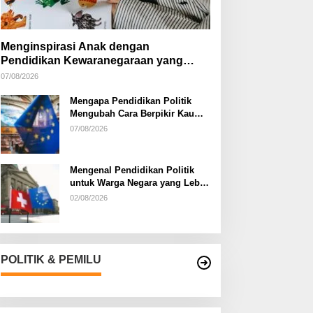
Menginspirasi Anak dengan
Pendidikan Kewaranegaraan yang
Kreatif
07/08/2026
Mengapa Pendidikan Politik
Mengubah Cara Berpikir Kaum
Muda
07/08/2026
Mengenal Pendidikan Politik
untuk Warga Negara yang Lebih
Kritis
02/08/2026
POLITIK & PEMILU