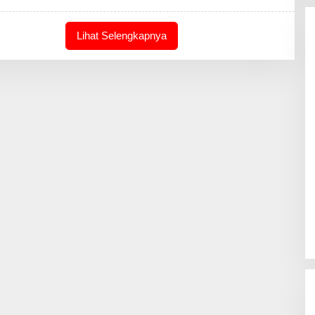
R
E
D
A
Lihat Selengkapnya
K
S
I