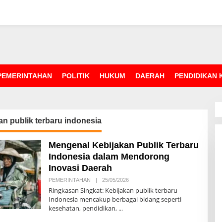
PEMERINTAHAN
POLITIK
HUKUM
DAERAH
PENDIDIKAN
an publik terbaru indonesia
Mengenal Kebijakan Publik Terbaru
Indonesia dalam Mendorong
Inovasi Daerah
PEMERINTAHAN
|
25/05/2026
O
L
Ringkasan Singkat: Kebijakan publik terbaru
E
Indonesia mencakup berbagai bidang seperti
H
kesehatan, pendidikan,
R
E
D