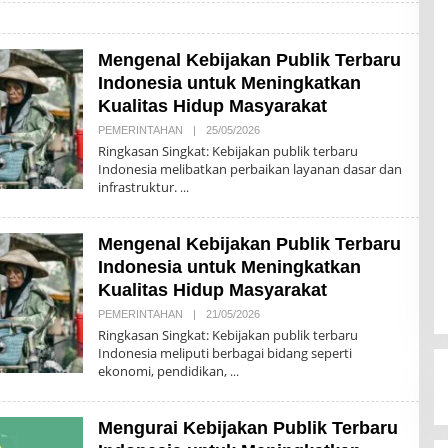
A
K
S
I
Mengenal Kebijakan Publik Terbaru
Indonesia untuk Meningkatkan
Kualitas Hidup Masyarakat
PEMERINTAHAN
|
25/05/2026
O
L
Ringkasan Singkat: Kebijakan publik terbaru
E
Indonesia melibatkan perbaikan layanan dasar dan
H
infrastruktur.
R
E
D
A
Mengenal Kebijakan Publik Terbaru
K
S
Indonesia untuk Meningkatkan
I
Kualitas Hidup Masyarakat
PEMERINTAHAN
|
21/05/2026
O
L
Ringkasan Singkat: Kebijakan publik terbaru
E
Indonesia meliputi berbagai bidang seperti
H
ekonomi, pendidikan,
R
E
D
A
Mengurai Kebijakan Publik Terbaru
K
S