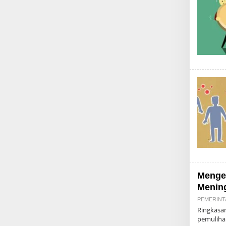
Mengen
Mening
PEMERINT
Ringkasan
pemuliha