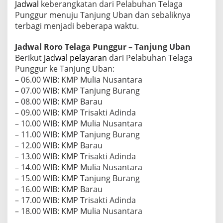
Jadwal
keberangkatan dari Pelabuhan Telaga
g
k
Punggur menuju Tanjung Uban dan sebaliknya
a
terbagi menjadi beberapa waktu.
t
a
Jadwal Roro Telaga Punggur – Tanjung Uban
n
Berikut
jadwal pelayaran
dari Pelabuhan Telaga
T
i
Punggur ke Tanjung Uban:
a
– 06.00 WIB: KMP Mulia Nusantara
p
– 07.00 WIB: KMP Tanjung Burang
J
– 08.00 WIB: KMP Barau
a
m
– 09.00 WIB: KMP Trisakti Adinda
u
– 10.00 WIB: KMP Mulia Nusantara
n
– 11.00 WIB: KMP Tanjung Burang
t
– 12.00 WIB: KMP Barau
u
– 13.00 WIB: KMP Trisakti Adinda
k
P
– 14.00 WIB: KMP Mulia Nusantara
e
– 15.00 WIB: KMP Tanjung Burang
l
– 16.00 WIB: KMP Barau
a
– 17.00 WIB: KMP Trisakti Adinda
y
a
– 18.00 WIB: KMP Mulia Nusantara
r