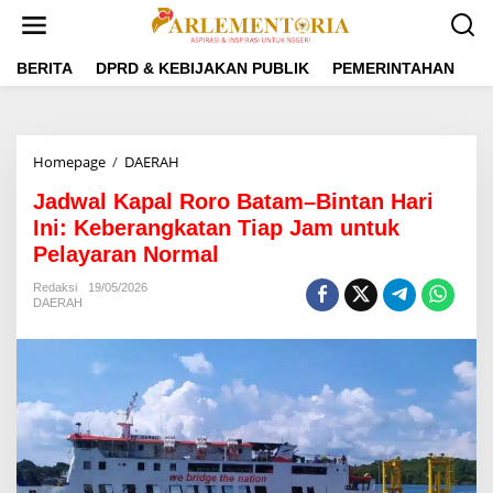
L
e
w
a
BERITA
DPRD & KEBIJAKAN PUBLIK
PEMERINTAHAN
P
t
i
k
e
Homepage
/
DAERAH
J
k
a
o
Jadwal Kapal Roro Batam–Bintan Hari
d
n
w
Ini: Keberangkatan Tiap Jam untuk
t
a
e
Pelayaran Normal
l
n
K
Redaksi
19/05/2026
a
DAERAH
p
a
l
R
o
r
o
B
a