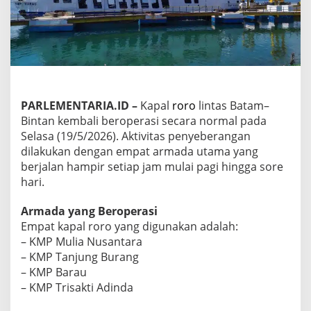
t
a
m
–
B
i
n
t
a
PARLEMENTARIA.ID –
Kapal
roro
lintas Batam–
n
Bintan kembali beroperasi secara normal pada
H
Selasa (19/5/2026). Aktivitas penyeberangan
a
dilakukan dengan empat armada utama yang
r
berjalan hampir setiap jam mulai pagi hingga sore
i
I
hari.
n
i
Armada yang Beroperasi
:
Empat kapal roro yang digunakan adalah:
K
– KMP Mulia Nusantara
e
b
– KMP Tanjung Burang
e
– KMP Barau
r
– KMP Trisakti Adinda
a
n