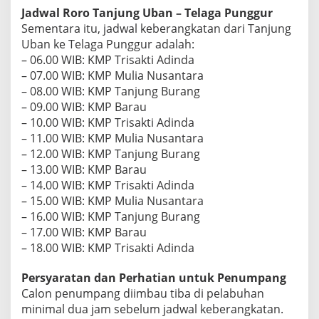
a
Jadwal Roro Tanjung Uban – Telaga Punggur
n
Sementara itu, jadwal keberangkatan dari Tanjung
N
Uban ke Telaga Punggur adalah:
o
r
– 06.00 WIB: KMP Trisakti Adinda
m
– 07.00 WIB: KMP Mulia Nusantara
a
– 08.00 WIB: KMP Tanjung Burang
l
– 09.00 WIB: KMP Barau
– 10.00 WIB: KMP Trisakti Adinda
– 11.00 WIB: KMP Mulia Nusantara
– 12.00 WIB: KMP Tanjung Burang
– 13.00 WIB: KMP Barau
– 14.00 WIB: KMP Trisakti Adinda
– 15.00 WIB: KMP Mulia Nusantara
– 16.00 WIB: KMP Tanjung Burang
– 17.00 WIB: KMP Barau
– 18.00 WIB: KMP Trisakti Adinda
Persyaratan dan Perhatian untuk Penumpang
Calon penumpang diimbau tiba di pelabuhan
minimal dua jam sebelum jadwal keberangkatan.