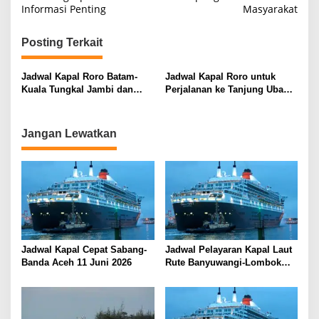
v
Informasi Penting
Masyarakat
i
g
Posting Terkait
a
s
Jadwal Kapal Roro Batam-
Jadwal Kapal Roro untuk
Kuala Tungkal Jambi dan
Perjalanan ke Tanjung Uban
i
Harga Tiket yang Harus
dari Batam
Diketahui
p
Jangan Lewatkan
o
s
Jadwal Kapal Cepat Sabang-
Jadwal Pelayaran Kapal Laut
Banda Aceh 11 Juni 2026
Rute Banyuwangi-Lombok
Kamis, 11 Juni 2026