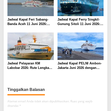
Jadwal Kapal Feri Sabang-
Jadwal Kapal Ferry Singkil-
Banda Aceh 11 Juni 2026:
Gunung Sitoli 11 Juni 2026:
Informasi Terkini untuk
Informasi Terkini dan Tarif
Penumpang dan Pengemudi
Lengkap
Jadwal Pelayaran KM
Jadwal Kapal PELNI Ambon-
Labobar 2026: Rute Lengkap
Jakarta Juni 2026 dengan
dari Jakarta ke Papua Barat
Tarif Promo Menarik
Tinggalkan Balasan
Alamat email Anda tidak akan dipublikasikan.
Ruas yang wajib
ditandai
*