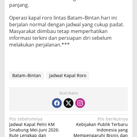
panjang.
Operasi kapal roro lintas Batam–Bintan hari ini
berjalan normal dengan jadwal yang cukup padat.
Masyarakat diimbau tetap memperhatikan
informasi terkini dan persiapan diri sebelum
melakukan perjalanan.***
Batam–Bintan
Jadwal Kapal Roro
Ikuti Kami
N
Pos sebelumnya
Pos berikutnya
Jadwal Kapal Pelni KM
Kebijakan Publik Terbaru
a
Sinabung Mei-Juni 2026:
Indonesia yang
Rute Lengkap dan
Mempengaruhi Bisnis dan