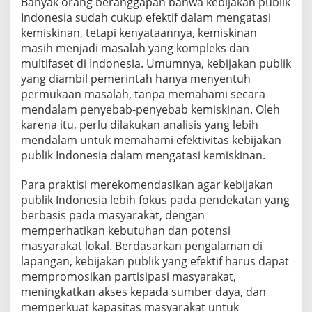
Banyak orang beranggapan bahwa kebijakan publik
s
Indonesia sudah cukup efektif dalam mengatasi
i
a
kemiskinan, tetapi kenyataannya, kemiskinan
d
masih menjadi masalah yang kompleks dan
a
multifaset di Indonesia. Umumnya, kebijakan publik
l
yang diambil pemerintah hanya menyentuh
a
permukaan masalah, tanpa memahami secara
m
M
mendalam penyebab-penyebab kemiskinan. Oleh
e
karena itu, perlu dilakukan analisis yang lebih
n
mendalam untuk memahami efektivitas kebijakan
g
publik Indonesia dalam mengatasi kemiskinan.
a
t
a
Para praktisi merekomendasikan agar kebijakan
s
publik Indonesia lebih fokus pada pendekatan yang
i
berbasis pada masyarakat, dengan
K
memperhatikan kebutuhan dan potensi
e
m
masyarakat lokal. Berdasarkan pengalaman di
i
lapangan, kebijakan publik yang efektif harus dapat
s
mempromosikan partisipasi masyarakat,
k
meningkatkan akses kepada sumber daya, dan
i
memperkuat kapasitas masyarakat untuk
n