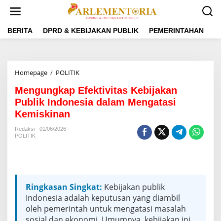
L
e
w
a
BERITA
DPRD & KEBIJAKAN PUBLIK
PEMERINTAHAN
P
t
i
k
e
Homepage
/
POLITIK
M
k
e
o
Mengungkap Efektivitas Kebijakan
n
n
g
Publik Indonesia dalam Mengatasi
t
u
e
Kemiskinan
n
n
g
Redaksi
01/06/2026
k
POLITIK
a
p
E
f
e
Ringkasan Singkat:
Kebijakan publik
k
Indonesia adalah keputusan yang diambil
t
i
oleh pemerintah untuk mengatasi masalah
v
sosial dan ekonomi. Umumnya, kebijakan ini