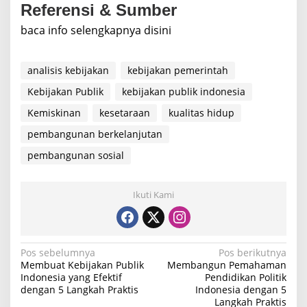
Referensi & Sumber
baca info selengkapnya disini
analisis kebijakan
kebijakan pemerintah
Kebijakan Publik
kebijakan publik indonesia
Kemiskinan
kesetaraan
kualitas hidup
pembangunan berkelanjutan
pembangunan sosial
Ikuti Kami
N
Pos sebelumnya
Pos berikutnya
Membuat Kebijakan Publik
Membangun Pemahaman
a
Indonesia yang Efektif
Pendidikan Politik
dengan 5 Langkah Praktis
Indonesia dengan 5
v
Langkah Praktis