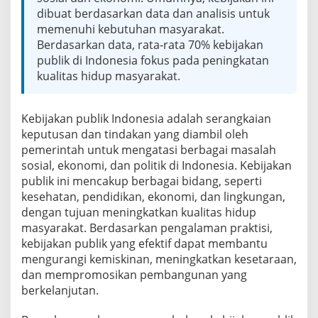
i
dibuat berdasarkan data dan analisis untuk
t
memenuhi kebutuhan masyarakat.
a
s
Berdasarkan data, rata-rata 70% kebijakan
K
publik di Indonesia fokus pada peningkatan
e
kualitas hidup masyarakat.
b
i
j
Kebijakan publik Indonesia adalah serangkaian
a
k
keputusan dan tindakan yang diambil oleh
a
pemerintah untuk mengatasi berbagai masalah
n
sosial, ekonomi, dan politik di Indonesia. Kebijakan
P
publik ini mencakup berbagai bidang, seperti
u
kesehatan, pendidikan, ekonomi, dan lingkungan,
b
l
dengan tujuan meningkatkan kualitas hidup
i
masyarakat. Berdasarkan pengalaman praktisi,
k
kebijakan publik yang efektif dapat membantu
I
mengurangi kemiskinan, meningkatkan kesetaraan,
n
d
dan mempromosikan pembangunan yang
o
berkelanjutan.
n
e