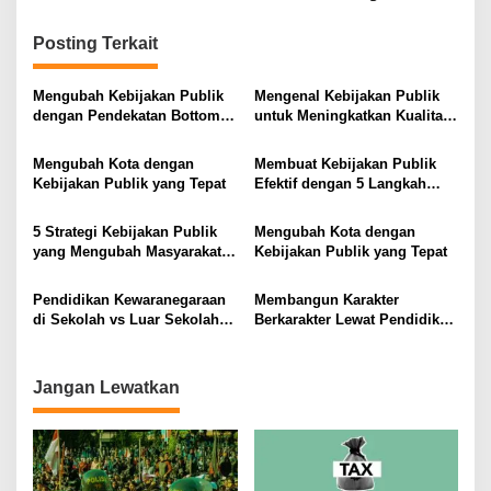
i
g
Posting Terkait
a
s
Mengubah Kebijakan Publik
Mengenal Kebijakan Publik
dengan Pendekatan Bottom-
untuk Meningkatkan Kualitas
i
Up
Hidup Masyarakat
p
Mengubah Kota dengan
Membuat Kebijakan Publik
Kebijakan Publik yang Tepat
Efektif dengan 5 Langkah
o
Praktis
s
5 Strategi Kebijakan Publik
Mengubah Kota dengan
yang Mengubah Masyarakat
Kebijakan Publik yang Tepat
Melalui Inovasi Sosial
Pendidikan Kewaranegaraan
Membangun Karakter
di Sekolah vs Luar Sekolah
Berkarakter Lewat Pendidikan
Mana yang Lebih Efektif
Kewaranegaraan
Jangan Lewatkan