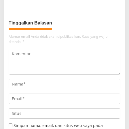
Kesadaran Berbangsa dan
Bernegara di…
Tinggalkan Balasan
Alamat email Anda tidak akan dipublikasikan.
Ruas yang wajib
ditandai
*
Simpan nama, email, dan situs web saya pada