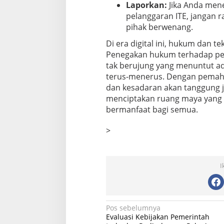
Laporkan:
Jika Anda men
pelanggaran ITE, jangan 
pihak berwenang.
Di era digital ini, hukum dan t
Penegakan hukum terhadap pel
tak berujung yang menuntut ada
terus-menerus. Dengan pemah
dan kesadaran akan tanggung j
menciptakan ruang maya yang l
bermanfaat bagi semua.
>
I
N
Pos sebelumnya
Evaluasi Kebijakan Pemerintah