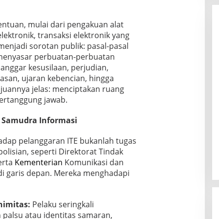
ntuan, mulai dari pengakuan alat
lektronik, transaksi elektronik yang
menjadi sorotan publik: pasal-pasal
i menyasar perbuatan-perbuatan
anggar kesusilaan, perjudian,
san, ujaran kebencian, hingga
ujuannya jelas: menciptakan ruang
 bertanggung jawab.
 Samudra Informasi
dap pelanggaran ITE bukanlah tugas
olisian, seperti Direktorat Tindak
erta
Kementerian
Komunikasi dan
 di garis depan. Mereka menghadapi
imitas:
Pelaku seringkali
 palsu atau identitas samaran,