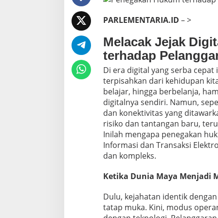
m
t
PARLEMENTARIA.ID
– >
e
r
Melacak Jejak Dig
h
a
terhadap Pelanggara
d
Di era digital yang serba cepat 
a
p
terpisahkan dari kehidupan kita
P
belajar, hingga berbelanja, hamp
e
digitalnya sendiri. Namun, sep
l
dan konektivitas yang ditawar
a
n
risiko dan tantangan baru, te
g
Inilah mengapa penegakan hu
g
Informasi dan Transaksi Elektro
a
dan kompleks.
r
a
n
Ketika Dunia Maya Menjadi 
I
T
Dulu, kejahatan identik denga
E
tatap muka. Kini, modus operan
d