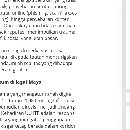
 ITE mencakup spektrum yang luas:
aik, penyebaran berita bohong
puan online (phishing, scam), akses
king), hingga penyebaran konten
ne. Dampaknya pun tidak main-main;
usak reputasi, menimbulkan trauma
ik sosial yang lebih besar.
n iseng di media sosial bisa
Atau, klik pada tautan mencurigakan
da. Inilah realitas yang dihadapi
ra digital ini.
kum di Jagat Maya
ama yang mengatur ranah digital
11 Tahun 2008 tentang Informasi
 kemudian direvisi menjadi Undang-
Kehadiran UU ITE adalah respons
lasi yang mengatur penggunaan
nik agar tetap berada dalam koridor