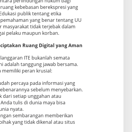
tara perlindungan hukum bagi
ruang kebebasan berekspresi yang
dukasi publik tentang etika
 dan pemahaman yang benar tentang UU
r masyarakat tidak terjebak dalam
gai pelaku maupun korban.
ciptakan Ruang Digital yang Aman
langgaran ITE bukanlah semata
ni adalah tanggung jawab bersama.
 memiliki peran krusial:
dah percaya pada informasi yang
si kebenarannya sebelum menyebarkan.
 dari setiap unggahan atau
Anda tulis di dunia maya bisa
unia nyata.
angan sembarangan memberikan
ihak yang tidak dikenal atau situs