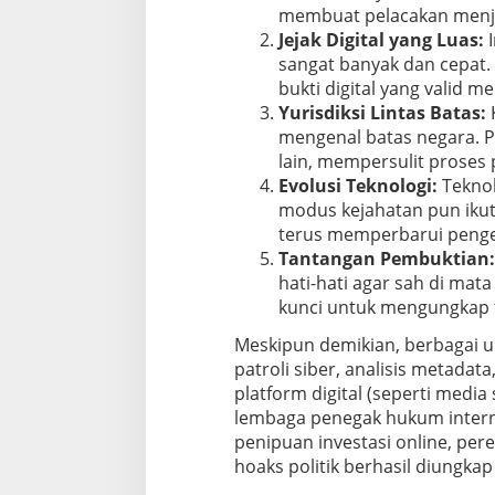
membuat pelacakan menja
Jejak Digital yang Luas:
I
sangat banyak dan cepat
bukti digital yang valid 
Yurisdiksi Lintas Batas:
K
mengenal batas negara. P
lain, mempersulit proses
Evolusi Teknologi:
Teknol
modus kejahatan pun iku
terus memperbarui penge
Tantangan Pembuktian:
hati-hati agar sah di mata
kunci untuk mengungkap fa
Meskipun demikian, berbagai up
patroli siber, analisis metada
platform digital (seperti media
lembaga penegak hukum interna
penipuan investasi online, per
hoaks politik berhasil diungkap 