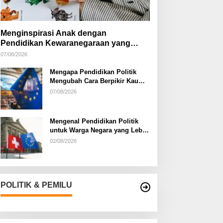
Menginspirasi Anak dengan
Pendidikan Kewaranegaraan yang
Kreatif
07/08/2026
Mengapa Pendidikan Politik
Mengubah Cara Berpikir Kaum
Muda
07/08/2026
Mengenal Pendidikan Politik
untuk Warga Negara yang Lebih
Kritis
02/08/2026
POLITIK & PEMILU