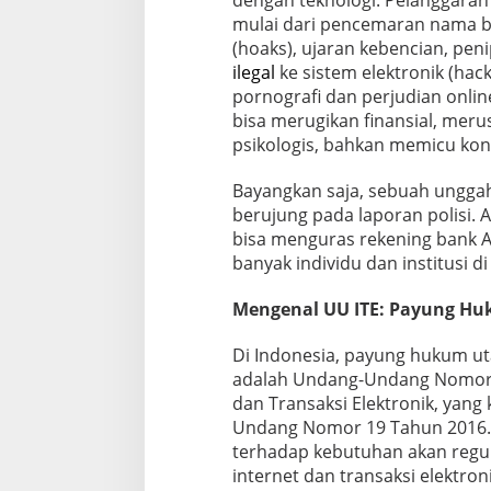
dengan teknologi. Pelanggaran
i
E
mulai dari pencemaran nama b
r
(hoaks), ujaran kebencian, peni
a
ilegal
ke sistem elektronik (hac
D
pornografi dan perjudian onli
i
bisa merugikan finansial, mer
g
i
psikologis, bahkan memicu konfl
t
a
Bayangkan saja, sebuah unggaha
l
berujung pada laporan polisi. 
bisa menguras rekening bank An
banyak individu dan institusi di e
Mengenal UU ITE: Payung Hu
Di Indonesia, payung hukum ut
adalah Undang-Undang Nomor 
dan Transaksi Elektronik, yang
Undang Nomor 19 Tahun 2016. 
terhadap kebutuhan akan regu
internet dan transaksi elektro