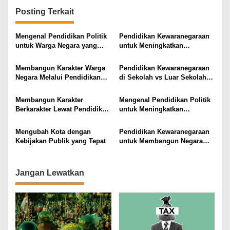
g
Posting Terkait
a
s
Mengenal Pendidikan Politik
Pendidikan Kewaranegaraan
untuk Warga Negara yang
untuk Meningkatkan
i
Lebih Kritis
Kesadaran Berbangsa dan
Bernegara di…
p
Membangun Karakter Warga
Pendidikan Kewaranegaraan
Negara Melalui Pendidikan
di Sekolah vs Luar Sekolah
o
Kewaranegaraan Efektif
Mana yang Lebih Efektif
s
Membangun Karakter
Mengenal Pendidikan Politik
Berkarakter Lewat Pendidikan
untuk Meningkatkan
Kewaranegaraan
Kesadaran Demokrasi
Mengubah Kota dengan
Pendidikan Kewaranegaraan
Kebijakan Publik yang Tepat
untuk Membangun Negara
yang Lebih Adil
Jangan Lewatkan