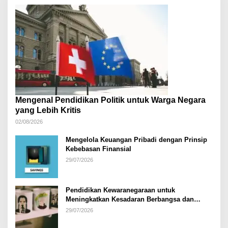
Mengenal Pendidikan Politik untuk Warga Negara
yang Lebih Kritis
02/08/2026
Mengelola Keuangan Pribadi dengan Prinsip
Kebebasan Finansial
29/07/2026
Pendidikan Kewaranegaraan untuk
Meningkatkan Kesadaran Berbangsa dan
Bernegara di…
29/07/2026