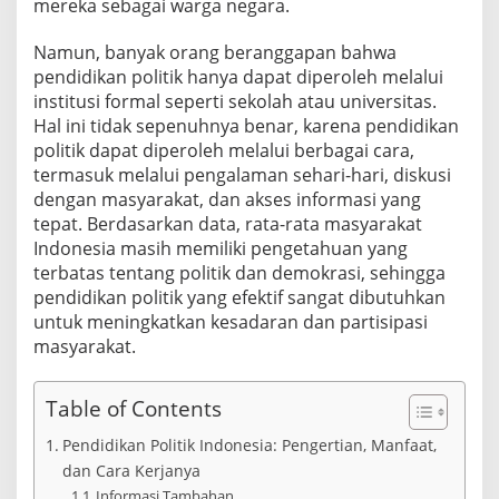
mereka sebagai warga negara.
i
a
d
Namun, banyak orang beranggapan bahwa
e
pendidikan politik hanya dapat diperoleh melalui
n
institusi formal seperti sekolah atau universitas.
g
Hal ini tidak sepenuhnya benar, karena pendidikan
a
politik dapat diperoleh melalui berbagai cara,
n
5
termasuk melalui pengalaman sehari-hari, diskusi
L
dengan masyarakat, dan akses informasi yang
a
tepat. Berdasarkan data, rata-rata masyarakat
n
Indonesia masih memiliki pengetahuan yang
g
k
terbatas tentang politik dan demokrasi, sehingga
a
pendidikan politik yang efektif sangat dibutuhkan
h
untuk meningkatkan kesadaran dan partisipasi
P
masyarakat.
r
a
k
Table of Contents
t
i
Pendidikan Politik Indonesia: Pengertian, Manfaat,
s
dan Cara Kerjanya
Informasi Tambahan