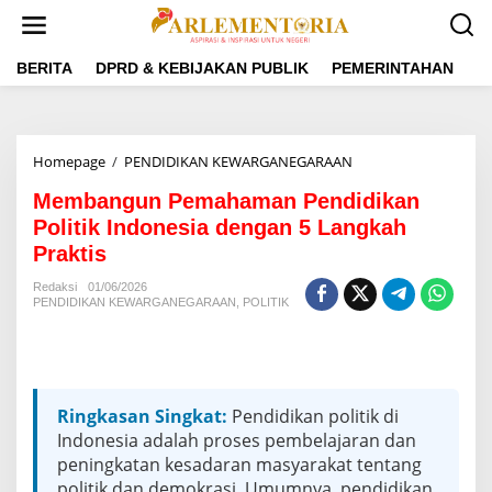
L
e
w
a
BERITA
DPRD & KEBIJAKAN PUBLIK
PEMERINTAHAN
P
t
i
k
e
Homepage
/
PENDIDIKAN KEWARGANEGARAAN
M
k
e
o
Membangun Pemahaman Pendidikan
m
n
b
Politik Indonesia dengan 5 Langkah
t
a
e
Praktis
n
n
g
Redaksi
01/06/2026
u
PENDIDIKAN KEWARGANEGARAAN
,
POLITIK
n
P
e
m
a
Ringkasan Singkat:
Pendidikan politik di
h
Indonesia adalah proses pembelajaran dan
a
m
peningkatan kesadaran masyarakat tentang
a
politik dan demokrasi. Umumnya, pendidikan