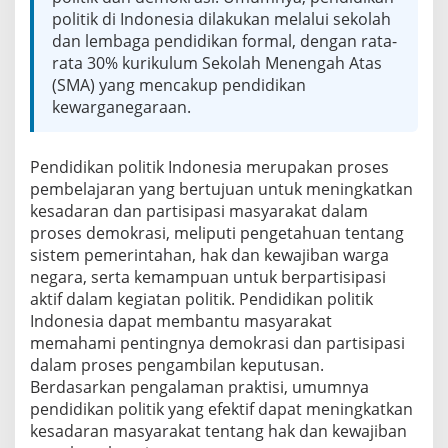
n
politik di Indonesia dilakukan melalui sekolah
P
dan lembaga pendidikan formal, dengan rata-
e
n
rata 30% kurikulum Sekolah Menengah Atas
d
(SMA) yang mencakup pendidikan
i
kewarganegaraan.
d
i
k
Pendidikan politik Indonesia merupakan proses
a
n
pembelajaran yang bertujuan untuk meningkatkan
P
kesadaran dan partisipasi masyarakat dalam
o
proses demokrasi, meliputi pengetahuan tentang
l
sistem pemerintahan, hak dan kewajiban warga
i
negara, serta kemampuan untuk berpartisipasi
t
i
aktif dalam kegiatan politik. Pendidikan politik
k
Indonesia dapat membantu masyarakat
I
memahami pentingnya demokrasi dan partisipasi
n
dalam proses pengambilan keputusan.
d
o
Berdasarkan pengalaman praktisi, umumnya
n
pendidikan politik yang efektif dapat meningkatkan
e
kesadaran masyarakat tentang hak dan kewajiban
s