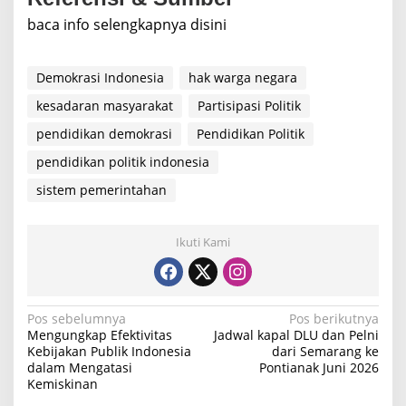
baca info selengkapnya disini
Demokrasi Indonesia
hak warga negara
kesadaran masyarakat
Partisipasi Politik
pendidikan demokrasi
Pendidikan Politik
pendidikan politik indonesia
sistem pemerintahan
Ikuti Kami
N
Pos sebelumnya
Pos berikutnya
Mengungkap Efektivitas
Jadwal kapal DLU dan Pelni
a
Kebijakan Publik Indonesia
dari Semarang ke
dalam Mengatasi
Pontianak Juni 2026
v
Kemiskinan
i