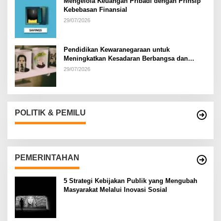
Mengelola Keuangan Pribadi dengan Prinsip
Kebebasan Finansial
29/07/2026
Pendidikan Kewaranegaraan untuk
Meningkatkan Kesadaran Berbangsa dan
Bernegara di…
29/07/2026
POLITIK & PEMILU
PEMERINTAHAN
5 Strategi Kebijakan Publik yang Mengubah
Masyarakat Melalui Inovasi Sosial