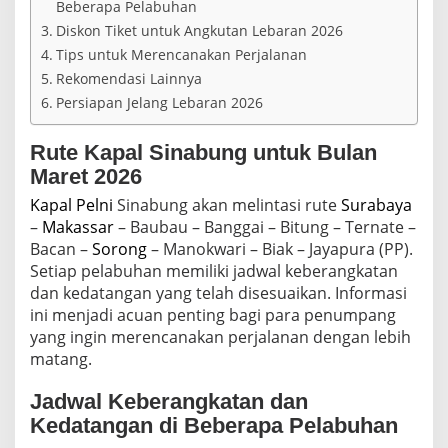
Beberapa Pelabuhan
u
b
Diskon Tiket untuk Angkutan Lebaran 2026
a
Tips untuk Merencanakan Perjalanan
h
Rekomendasi Lainnya
a
n
Persiapan Jelang Lebaran 2026
R
u
Rute Kapal Sinabung untuk Bulan
t
e
Maret 2026
d
Kapal Pelni
Sinabung akan melintasi rute
Surabaya
a
n
–
Makassar
– Baubau – Banggai – Bitung – Ternate –
D
Bacan –
Sorong
– Manokwari – Biak – Jayapura (PP).
i
Setiap pelabuhan memiliki jadwal keberangkatan
s
dan kedatangan yang telah disesuaikan. Informasi
k
ini menjadi acuan penting bagi para penumpang
o
n
yang ingin merencanakan perjalanan dengan lebih
T
matang.
i
k
Jadwal Keberangkatan dan
e
t
Kedatangan di Beberapa Pelabuhan
u