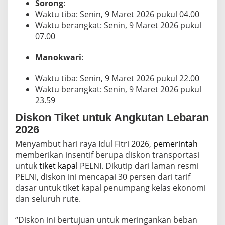
Sorong
:
n
Waktu tiba: Senin, 9 Maret 2026 pukul 04.00
t
u
Waktu berangkat: Senin, 9 Maret 2026 pukul
k
07.00
L
e
Manokwari
:
b
a
r
Waktu tiba: Senin, 9 Maret 2026 pukul 22.00
a
Waktu berangkat: Senin, 9 Maret 2026 pukul
n
23.59
Diskon Tiket untuk Angkutan Lebaran
2026
Menyambut hari raya Idul Fitri 2026,
pemerintah
memberikan insentif berupa diskon transportasi
untuk
tiket kapal
PELNI. Dikutip dari laman resmi
PELNI, diskon ini mencapai 30 persen dari tarif
dasar untuk tiket kapal penumpang kelas ekonomi
dan seluruh rute.
“Diskon ini bertujuan untuk meringankan beban