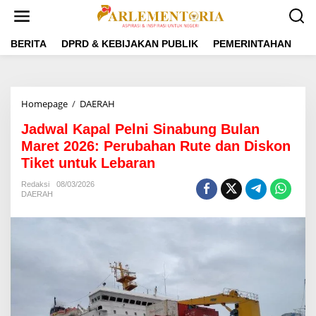
L
e
w
a
BERITA
DPRD & KEBIJAKAN PUBLIK
PEMERINTAHAN
P
t
i
k
e
Homepage
/
DAERAH
J
k
a
o
Jadwal Kapal Pelni Sinabung Bulan
d
n
w
Maret 2026: Perubahan Rute dan Diskon
t
a
e
Tiket untuk Lebaran
l
n
K
Redaksi
08/03/2026
a
DAERAH
p
a
l
P
e
l
n
i
S