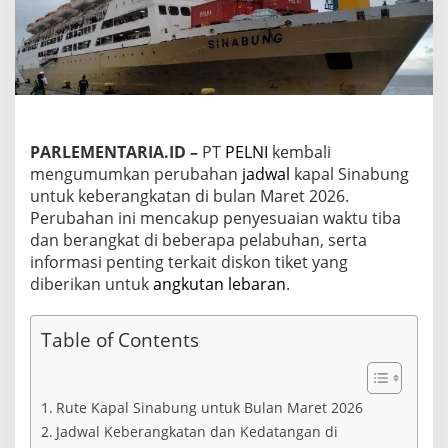
i
n
a
b
u
n
g
B
u
PARLEMENTARIA.ID –
PT
PELNI
kembali
l
mengumumkan perubahan
jadwal
kapal Sinabung
a
untuk keberangkatan di bulan Maret 2026.
n
Perubahan ini mencakup penyesuaian waktu tiba
M
dan berangkat di beberapa pelabuhan, serta
a
r
informasi penting terkait diskon tiket yang
e
diberikan untuk
angkutan lebaran
.
t
2
0
Table of Contents
2
6
:
P
Rute Kapal Sinabung untuk Bulan Maret 2026
e
Jadwal Keberangkatan dan Kedatangan di
r