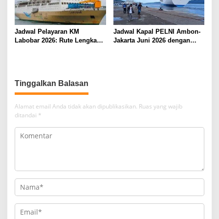
Jadwal Pelayaran KM
Jadwal Kapal PELNI Ambon-
Labobar 2026: Rute Lengkap
Jakarta Juni 2026 dengan
dari Jakarta ke Papua Barat
Tarif Promo Menarik
Tinggalkan Balasan
Alamat email Anda tidak akan dipublikasikan.
Ruas yang wajib
ditandai
*