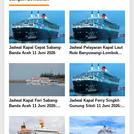
a
s
i
p
o
s
Jadwal Kapal Cepat Sabang-
Jadwal Pelayaran Kapal Laut
Banda Aceh 11 Juni 2026
Rute Banyuwangi-Lombok
Kamis, 11 Juni 2026
Jadwal Kapal Feri Sabang-
Jadwal Kapal Ferry Singkil-
Banda Aceh 11 Juni 2026:
Gunung Sitoli 11 Juni 2026:
Informasi Terkini untuk
Informasi Terkini dan Tarif
Penumpang dan Pengemudi
Lengkap