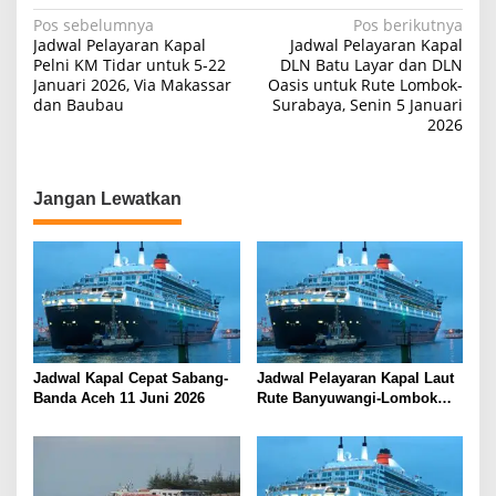
N
Pos sebelumnya
Pos berikutnya
Jadwal Pelayaran Kapal
Jadwal Pelayaran Kapal
a
Pelni KM Tidar untuk 5-22
DLN Batu Layar dan DLN
Januari 2026, Via Makassar
Oasis untuk Rute Lombok-
v
dan Baubau
Surabaya, Senin 5 Januari
i
2026
g
a
Jangan Lewatkan
s
i
p
o
s
Jadwal Kapal Cepat Sabang-
Jadwal Pelayaran Kapal Laut
Banda Aceh 11 Juni 2026
Rute Banyuwangi-Lombok
Kamis, 11 Juni 2026