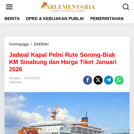
L
e
w
a
BERITA
DPRD & KEBIJAKAN PUBLIK
PEMERINTAHAN
P
t
i
k
e
Homepage
/
DAERAH
J
k
a
o
Jadwal Kapal Pelni Rute Sorong-Biak
d
n
w
KM Sinabung dan Harga Tiket Januari
t
a
e
2026
l
n
K
Redaksi
04/01/2026
a
DAERAH
p
a
l
P
e
l
n
i
R