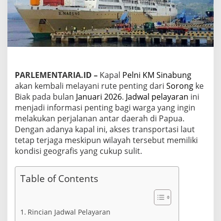
u
t
e
S
o
r
o
n
g
PARLEMENTARIA.ID –
Kapal
Pelni
KM Sinabung
-
akan kembali melayani rute penting dari
Sorong
ke
B
Biak pada bulan
Januari 2026
.
Jadwal pelayaran
ini
i
menjadi informasi penting bagi warga yang ingin
a
melakukan perjalanan antar daerah di Papua.
k
K
Dengan adanya kapal ini, akses transportasi laut
M
tetap terjaga meskipun wilayah tersebut memiliki
S
kondisi geografis yang cukup sulit.
i
n
a
Table of Contents
b
u
n
g
Rincian Jadwal Pelayaran
d