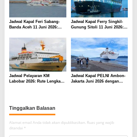
Jadwal Kapal Feri Sabang-
Jadwal Kapal Ferry Singkil-
Banda Aceh 11 Juni 2026:
Gunung Sitoli 11 Juni 2026:
Informasi Terkini untuk
Informasi Terkini dan Tarif
Penumpang dan Pengemudi
Lengkap
Jadwal Pelayaran KM
Jadwal Kapal PELNI Ambon-
Labobar 2026: Rute Lengkap
Jakarta Juni 2026 dengan
dari Jakarta ke Papua Barat
Tarif Promo Menarik
Tinggalkan Balasan
Alamat email Anda tidak akan dipublikasikan.
Ruas yang wajib
ditandai
*