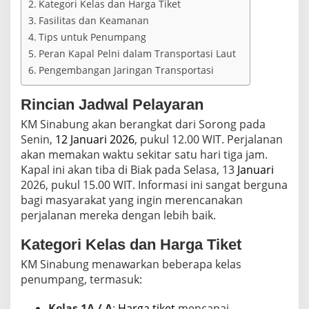
Kategori Kelas dan Harga Tiket
a
n
Fasilitas dan Keamanan
H
Tips untuk Penumpang
a
Peran Kapal Pelni dalam Transportasi Laut
r
g
Pengembangan Jaringan Transportasi
a
T
Rincian Jadwal Pelayaran
i
k
KM Sinabung akan berangkat dari Sorong pada
e
Senin,
12 Januari 2026
, pukul 12.00 WIT. Perjalanan
t
akan memakan waktu sekitar satu hari tiga jam.
J
a
Kapal ini akan tiba di Biak pada Selasa, 13
Januari
n
2026, pukul 15.00 WIT. Informasi ini sangat berguna
u
bagi masyarakat yang ingin merencanakan
a
perjalanan mereka dengan lebih baik.
r
i
2
Kategori Kelas dan Harga Tiket
0
KM Sinabung menawarkan beberapa kelas
2
penumpang, termasuk:
6
Kelas 1A / A
:
Harga tiket
mencapai