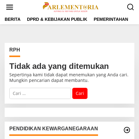
L
e
w
a
BERITA
DPRD & KEBIJAKAN PUBLIK
PEMERINTAHAN
P
t
i
k
e
k
RPH
o
n
t
Tidak ada yang ditemukan
e
Sepertinya kami tidak dapat menemukan yang Anda cari.
n
Mungkin pencarian dapat membantu.
C
a
r
i
u
n
t
PENDIDIKAN KEWARGANEGARAAN
u
k