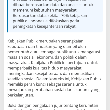
P
dibuat berdasarkan data dan analisis untuk
u
memenuhi kebutuhan masyarakat.
b
l
Berdasarkan data, sekitar 70% kebijakan
i
publik di Indonesia difokuskan pada
k
peningkatan kesejahteraan rakyat.
u
n
t
Kebijakan Publik merupakan serangkaian
u
k
keputusan dan tindakan yang diambil oleh
M
pemerintah atau lembaga publik untuk mengatasi
e
masalah sosial, ekonomi, dan politik dalam
m
masyarakat. Kebijakan Publik ini bertujuan untuk
b
memperbaiki kualitas hidup masyarakat,
a
n
meningkatkan kesejahteraan, dan memastikan
g
keadilan sosial. Dalam konteks ini, Kebijakan Publik
u
memiliki peran kunci sebagai sarana untuk
n
mewujudkan perubahan sosial dan ekonomi yang
M
a
berkelanjutan.
s
y
Buka dengan pengakuan jujur tentang kerumitan
a