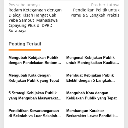
N
Pos sebelumnya
Pos berikutnya
Redam Ketegangan dengan
Pendidikan Politik untuk
a
Dialog, Kisah Hangat Cak
Pemula 5 Langkah Praktis
Yebe Sambut Mahasiswa
v
Cipayung Plus di DPRD
i
Surabaya
g
Posting Terkait
a
s
Mengubah Kebijakan Publik
Mengenal Kebijakan Publik
i
dengan Pendekatan Bottom-
untuk Meningkatkan Kualitas
Up
Hidup Masyarakat
p
Mengubah Kota dengan
Membuat Kebijakan Publik
o
Kebijakan Publik yang Tepat
Efektif dengan 5 Langkah
s
Praktis
5 Strategi Kebijakan Publik
Mengubah Kota dengan
yang Mengubah Masyarakat
Kebijakan Publik yang Tepat
Melalui Inovasi Sosial
Pendidikan Kewaranegaraan
Membangun Karakter
di Sekolah vs Luar Sekolah
Berkarakter Lewat Pendidikan
Mana yang Lebih Efektif
Kewaranegaraan