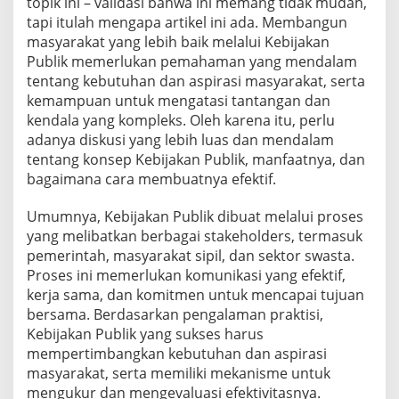
topik ini – validasi bahwa ini memang tidak mudah,
r
tapi itulah mengapa artikel ini ada. Membangun
a
k
masyarakat yang lebih baik melalui Kebijakan
a
Publik memerlukan pemahaman yang mendalam
t
tentang kebutuhan dan aspirasi masyarakat, serta
y
kemampuan untuk mengatasi tantangan dan
a
kendala yang kompleks. Oleh karena itu, perlu
n
g
adanya diskusi yang lebih luas dan mendalam
L
tentang konsep Kebijakan Publik, manfaatnya, dan
e
bagaimana cara membuatnya efektif.
b
i
Umumnya, Kebijakan Publik dibuat melalui proses
h
B
yang melibatkan berbagai stakeholders, termasuk
a
pemerintah, masyarakat sipil, dan sektor swasta.
i
Proses ini memerlukan komunikasi yang efektif,
k
kerja sama, dan komitmen untuk mencapai tujuan
bersama. Berdasarkan pengalaman praktisi,
Kebijakan Publik yang sukses harus
mempertimbangkan kebutuhan dan aspirasi
masyarakat, serta memiliki mekanisme untuk
mengukur dan mengevaluasi efektivitasnya.