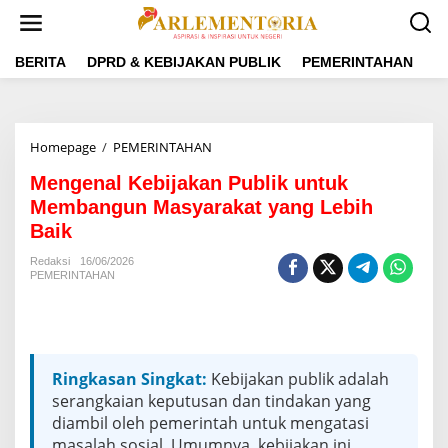
L
e
w
a
BERITA
DPRD & KEBIJAKAN PUBLIK
PEMERINTAHAN
P
t
i
k
e
Homepage
/
PEMERINTAHAN
M
k
e
o
Mengenal Kebijakan Publik untuk
n
n
g
Membangun Masyarakat yang Lebih
t
e
e
Baik
n
n
a
Redaksi
16/06/2026
l
PEMERINTAHAN
K
e
b
i
j
Ringkasan Singkat:
Kebijakan publik adalah
a
serangkaian keputusan dan tindakan yang
k
a
diambil oleh pemerintah untuk mengatasi
n
masalah sosial. Umumnya, kebijakan ini