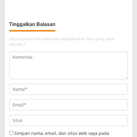
Kemendagri 2026
Sampah di Sungai Kali Tebu
Surabaya
Tinggalkan Balasan
Alamat email Anda tidak akan dipublikasikan.
Ruas yang wajib
ditandai
*
Simpan nama, email, dan situs web saya pada