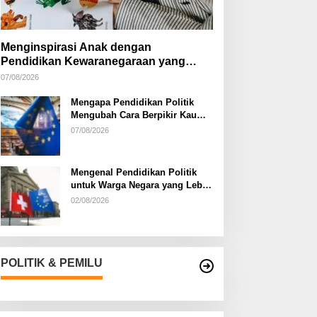
Menginspirasi Anak dengan
Pendidikan Kewaranegaraan yang
Kreatif
07/08/2026
Mengapa Pendidikan Politik
Mengubah Cara Berpikir Kaum
Muda
07/08/2026
Mengenal Pendidikan Politik
untuk Warga Negara yang Lebih
Kritis
02/08/2026
POLITIK & PEMILU