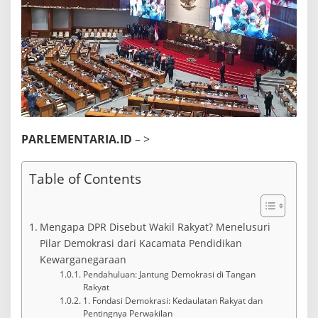
W
a
k
i
l
R
a
k
y
a
t
PARLEMENTARIA.ID
– >
?
P
e
Table of Contents
n
j
e
l
Mengapa DPR Disebut Wakil Rakyat? Menelusuri
a
Pilar Demokrasi dari Kacamata Pendidikan
s
Kewarganegaraan
a
n
Pendahuluan: Jantung Demokrasi di Tangan
d
Rakyat
a
1. Fondasi Demokrasi: Kedaulatan Rakyat dan
l
Pentingnya Perwakilan