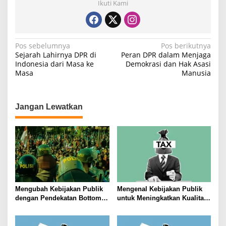
Ikuti Kami
N
Pos sebelumnya
Pos berikutnya
Sejarah Lahirnya DPR di
Peran DPR dalam Menjaga
a
Indonesia dari Masa ke
Demokrasi dan Hak Asasi
Masa
Manusia
v
i
g
Jangan Lewatkan
a
s
i
p
o
s
Mengubah Kebijakan Publik
Mengenal Kebijakan Publik
dengan Pendekatan Bottom-
untuk Meningkatkan Kualitas
Up
Hidup Masyarakat