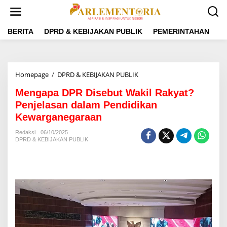
L
e
w
a
BERITA
DPRD & KEBIJAKAN PUBLIK
PEMERINTAHAN
P
t
i
k
e
Homepage
/
DPRD & KEBIJAKAN PUBLIK
M
k
e
o
Mengapa DPR Disebut Wakil Rakyat?
n
n
g
Penjelasan dalam Pendidikan
t
a
e
Kewarganegaraan
p
n
a
Redaksi
06/10/2025
D
DPRD & KEBIJAKAN PUBLIK
P
R
D
i
s
e
b
u
t