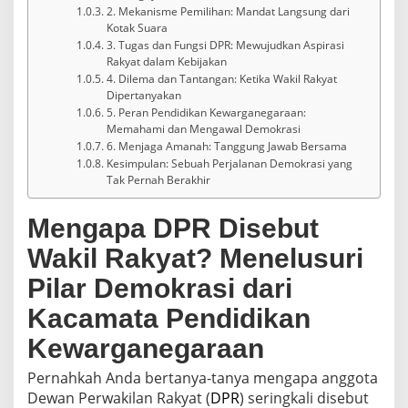
a
2. Mekanisme Pemilihan: Mandat Langsung dari
m
Kotak Suara
P
3. Tugas dan Fungsi DPR: Mewujudkan Aspirasi
e
Rakyat dalam Kebijakan
n
4. Dilema dan Tantangan: Ketika Wakil Rakyat
d
Dipertanyakan
i
5. Peran Pendidikan Kewarganegaraan:
d
Memahami dan Mengawal Demokrasi
i
6. Menjaga Amanah: Tanggung Jawab Bersama
k
Kesimpulan: Sebuah Perjalanan Demokrasi yang
a
Tak Pernah Berakhir
n
K
e
Mengapa DPR Disebut
w
Wakil Rakyat? Menelusuri
a
r
Pilar Demokrasi dari
g
a
Kacamata Pendidikan
n
e
Kewarganegaraan
g
a
Pernahkah Anda bertanya-tanya mengapa anggota
r
Dewan Perwakilan Rakyat (
DPR
) seringkali disebut
a