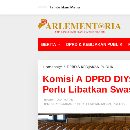
L
Tambahkan Menu
e
w
a
tutup
t
i
k
e
k
BERITA
DPRD & KEBIJAKAN PUBLIK
o
n
t
e
Homepage
/
DPRD & KEBIJAKAN PUBLIK
K
n
o
Komisi A DPRD DIY
m
i
Perlu Libatkan Swa
s
i
A
Redaksi
23/07/2025
D
DPRD & KEBIJAKAN PUBLIK
,
PEMERINTAHAN
,
POLITIK
P
R
D
D
I