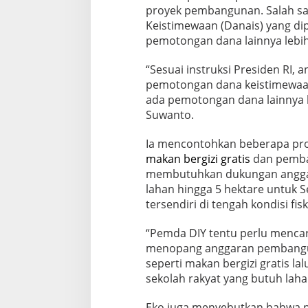
proyek pembangunan. Salah sa
Keistimewaan (Danais) yang dip
pemotongan dana lainnya lebih 
“Sesuai instruksi Presiden RI,
pemotongan dana keistimewaan
ada pemotongan dana lainnya le
Suwanto.
Ia mencontohkan beberapa pro
makan bergizi gratis
dan pemba
membutuhkan dukungan angga
lahan hingga 5 hektare untuk 
tersendiri di tengah kondisi fi
“Pemda DIY tentu perlu mencar
menopang anggaran pembangun
seperti makan bergizi gratis la
sekolah rakyat yang butuh laha
Eko juga menyebutkan bahwa pa