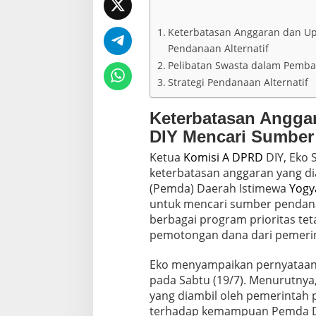
u
L
i
Keterbatasan Anggaran dan U
b
Pendanaan Alternatif
a
t
Pelibatan Swasta dalam Pemb
k
Strategi Pendanaan Alternatif
a
n
S
Keterbatasan Angga
w
DIY Mencari Sumber 
a
s
Ketua
Komisi A
DPRD
DIY, Eko
t
keterbatasan anggaran yang di
a
(Pemda) Daerah Istimewa
Yogy
M
untuk mencari sumber pendanaan
e
l
berbagai program prioritas te
a
pemotongan dana dari pemerin
l
u
Eko menyampaikan pernyataan
i
pada Sabtu (19/7). Menurutny
C
S
yang diambil oleh pemerintah 
R
terhadap kemampuan Pemda DI