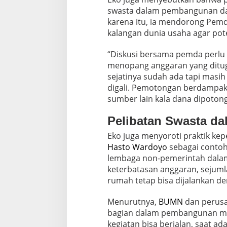
swasta dalam pembangunan dae
karena itu, ia mendorong Pemda
kalangan dunia usaha agar poten
“Diskusi bersama pemda perlu 
menopang anggaran yang dituga
sejatinya sudah ada tapi masih
digali. Pemotongan berdampak 
sumber lain kala dana dipotong
Pelibatan Swasta d
Eko juga menyoroti praktik ke
Hasto Wardoyo
sebagai contoh
lembaga non-pemerintah dal
keterbatasan anggaran, sejuml
rumah tetap bisa dijalankan d
Menurutnya,
BUMN
dan perusa
bagian dalam pembangunan me
kegiatan bisa berjalan, saat a