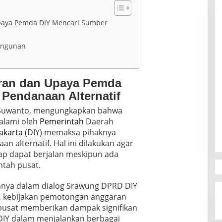
paya Pemda DIY Mencari Sumber
angunan
ran dan Upaya Pemda
Pendanaan Alternatif
 Suwanto, mengungkapkan bahwa
alami oleh
Pemerintah
Daerah
akarta
(DIY) memaksa pihaknya
 alternatif. Hal ini dilakukan agar
tap dapat berjalan meskipun ada
tah pusat.
nya dalam dialog Srawung DPRD DIY
a, kebijakan pemotongan anggaran
pusat memberikan dampak signifikan
Y dalam menjalankan berbagai