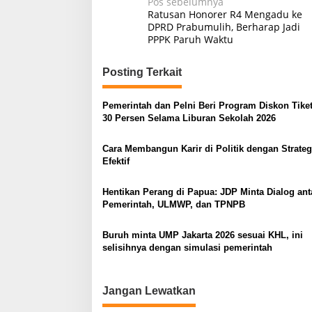
N
Pos sebelumnya
Ratusan Honorer R4 Mengadu ke
a
DPRD Prabumulih, Berharap Jadi
PPPK Paruh Waktu
v
i
Posting Terkait
g
a
Pemerintah dan Pelni Beri Program Diskon Tike
s
30 Persen Selama Liburan Sekolah 2026
i
Cara Membangun Karir di Politik dengan Strateg
p
Efektif
o
Hentikan Perang di Papua: JDP Minta Dialog ant
s
Pemerintah, ULMWP, dan TPNPB
Buruh minta UMP Jakarta 2026 sesuai KHL, ini
selisihnya dengan simulasi pemerintah
Jangan Lewatkan