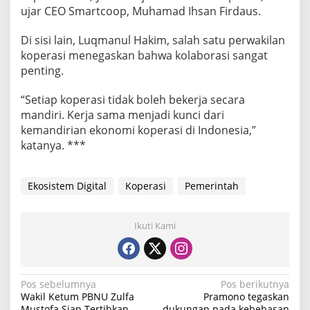
ujar CEO Smartcoop, Muhamad Ihsan Firdaus.
Di sisi lain, Luqmanul Hakim, salah satu perwakilan
koperasi menegaskan bahwa kolaborasi sangat
penting.
“Setiap koperasi tidak boleh bekerja secara
mandiri. Kerja sama menjadi kunci dari
kemandirian ekonomi koperasi di Indonesia,”
katanya. ***
Ekosistem Digital
Koperasi
Pemerintah
Ikuti Kami
N
Pos sebelumnya
Pos berikutnya
Wakil Ketum PBNU Zulfa
Pramono tegaskan
a
Mustofa Siap Tertibkan
dukungan pada kebebasan