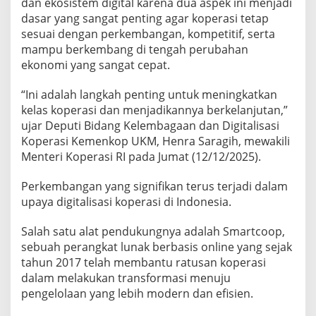
dan ekosistem digital karena dua aspek ini menjadi
a
dasar yang sangat penting agar koperasi tetap
s
i
sesuai dengan perkembangan, kompetitif, serta
B
mampu berkembang di tengah perubahan
e
ekonomi yang sangat cepat.
r
k
“Ini adalah langkah penting untuk meningkatkan
e
m
kelas koperasi dan menjadikannya berkelanjutan,”
b
ujar Deputi Bidang Kelembagaan dan Digitalisasi
a
Koperasi Kemenkop UKM, Henra Saragih, mewakili
n
Menteri Koperasi RI pada Jumat (12/12/2025).
g
Perkembangan yang signifikan terus terjadi dalam
upaya digitalisasi koperasi di Indonesia.
Salah satu alat pendukungnya adalah Smartcoop,
sebuah perangkat lunak berbasis online yang sejak
tahun 2017 telah membantu ratusan koperasi
dalam melakukan transformasi menuju
pengelolaan yang lebih modern dan efisien.