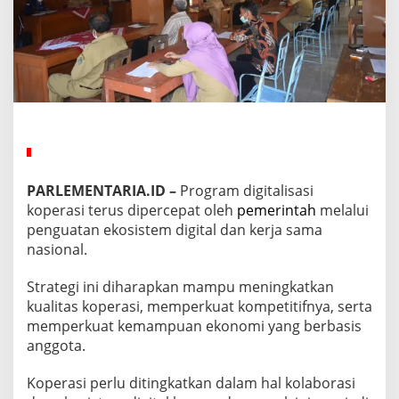
k
o
s
i
s
t
e
m
D
i
g
i
PARLEMENTARIA.ID
–
Program digitalisasi
t
koperasi terus dipercepat oleh
pemerintah
melalui
a
penguatan ekosistem digital dan kerja sama
l
u
nasional.
n
t
Strategi ini diharapkan mampu meningkatkan
u
kualitas koperasi, memperkuat kompetitifnya, serta
k
memperkuat kemampuan ekonomi yang berbasis
K
o
anggota.
p
e
Koperasi perlu ditingkatkan dalam hal kolaborasi
r