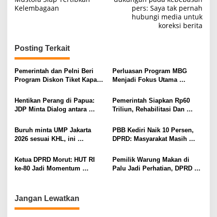
Kelembagaan
pers: Saya tak pernah
v
hubungi media untuk
i
koreksi berita
g
Posting Terkait
a
s
Pemerintah dan Pelni Beri
Perluasan Program MBG
i
Program Diskon Tiket Kapal
Menjadi Fokus Utama
30 Persen Selama Liburan
Pemerintah: BGN Mulai
p
Sekolah 2026
Operasikan 19.188 SPPG
Hentikan Perang di Papua:
Pemerintah Siapkan Rp60
o
Tahun 2026, 55 Juta Penerima
JDP Minta Dialog antara
Triliun, Rehabilitasi Dan
s
Pemerintah, ULMWP, dan
Rekonstruksi Bencana
TPNPB
Sumatra
Buruh minta UMP Jakarta
PBB Kediri Naik 10 Persen,
2026 sesuai KHL, ini
DPRD: Masyarakat Masih
selisihnya dengan simulasi
Terima
pemerintah
Ketua DPRD Morut: HUT RI
Pemilik Warung Makan di
ke-80 Jadi Momentum
Palu Jadi Perhatian, DPRD
Penting bagi Pemerintah
Minta Pendekatan Humanis
Daerah
Jangan Lewatkan