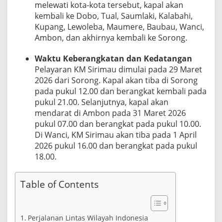
a
melewati kota-kota tersebut, kapal akan
n
kembali ke Dobo, Tual, Saumlaki, Kalabahi,
M
Kupang, Lewoleba, Maumere, Baubau, Wanci,
a
Ambon, dan akhirnya kembali ke Sorong.
r
e
t
Waktu Keberangkatan dan Kedatangan
h
Pelayaran KM Sirimau dimulai pada 29 Maret
i
2026 dari Sorong. Kapal akan tiba di Sorong
n
pada pukul 12.00 dan berangkat kembali pada
g
pukul 21.00. Selanjutnya, kapal akan
g
a
mendarat di Ambon pada 31 Maret 2026
A
pukul 07.00 dan berangkat pada pukul 10.00.
p
Di Wanci, KM Sirimau akan tiba pada 1 April
r
2026 pukul 16.00 dan berangkat pada pukul
i
l
18.00.
2
0
Table of Contents
2
6
Perjalanan Lintas Wilayah Indonesia