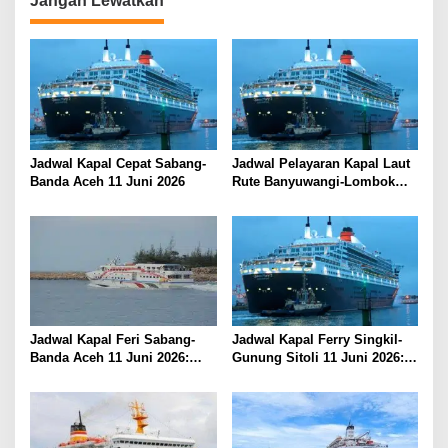
a
Jangan Lewatkan
s
i
p
o
s
Jadwal Kapal Cepat Sabang-
Jadwal Pelayaran Kapal Laut
Banda Aceh 11 Juni 2026
Rute Banyuwangi-Lombok
Kamis, 11 Juni 2026
Jadwal Kapal Feri Sabang-
Jadwal Kapal Ferry Singkil-
Banda Aceh 11 Juni 2026:
Gunung Sitoli 11 Juni 2026:
Informasi Terkini untuk
Informasi Terkini dan Tarif
Penumpang dan Pengemudi
Lengkap