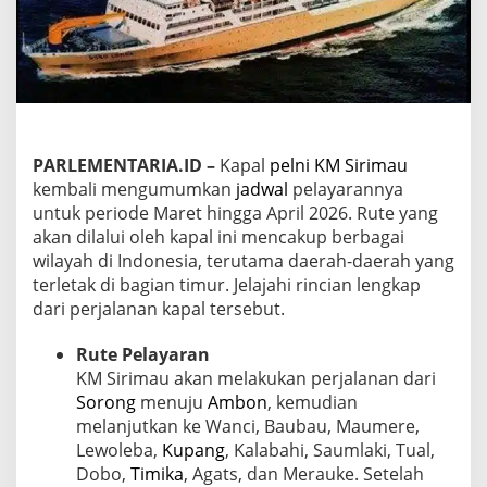
p
a
l
P
e
l
n
i
K
PARLEMENTARIA.ID –
Kapal
pelni
KM Sirimau
M
kembali mengumumkan
jadwal
pelayarannya
S
untuk periode Maret hingga April 2026. Rute yang
i
akan dilalui oleh kapal ini mencakup berbagai
r
wilayah di Indonesia, terutama daerah-daerah yang
i
m
terletak di bagian timur. Jelajahi rincian lengkap
a
dari perjalanan kapal tersebut.
u
u
Rute Pelayaran
n
KM Sirimau akan melakukan perjalanan dari
t
u
Sorong
menuju
Ambon
, kemudian
k
melanjutkan ke Wanci, Baubau, Maumere,
B
Lewoleba,
Kupang
, Kalabahi, Saumlaki, Tual,
u
Dobo,
Timika
, Agats, dan Merauke. Setelah
l