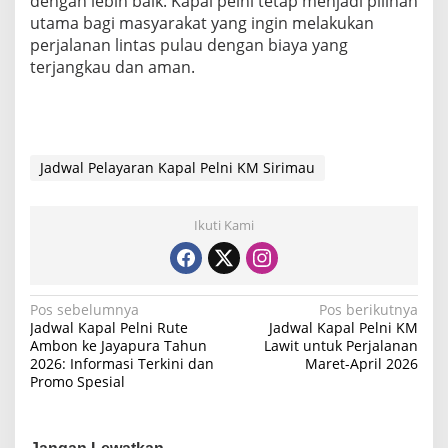
dengan lebih baik. Kapal pelni tetap menjadi pilihan
utama bagi masyarakat yang ingin melakukan
perjalanan lintas pulau dengan biaya yang
terjangkau dan aman.
Jadwal Pelayaran Kapal Pelni KM Sirimau
Ikuti Kami
N
Pos sebelumnya
Pos berikutnya
Jadwal Kapal Pelni Rute
Jadwal Kapal Pelni KM
a
Ambon ke Jayapura Tahun
Lawit untuk Perjalanan
2026: Informasi Terkini dan
Maret-April 2026
v
Promo Spesial
i
g