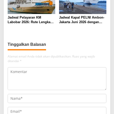
Jadwal Pelayaran KM
Jadwal Kapal PELNI Ambon-
Labobar 2026: Rute Lengkap
Jakarta Juni 2026 dengan
dari Jakarta ke Papua Barat
Tarif Promo Menarik
Tinggalkan Balasan
Alamat email Anda tidak akan dipublikasikan.
Ruas yang wajib
ditandai
*