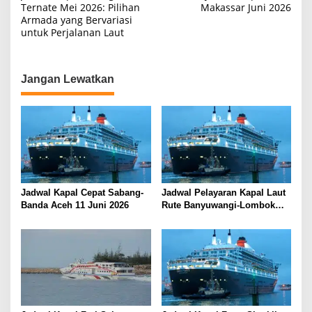
a
Ternate Mei 2026: Pilihan
Makassar Juni 2026
Armada yang Bervariasi
v
untuk Perjalanan Laut
i
g
a
Jangan Lewatkan
s
i
p
o
s
Jadwal Kapal Cepat Sabang-
Jadwal Pelayaran Kapal Laut
Banda Aceh 11 Juni 2026
Rute Banyuwangi-Lombok
Kamis, 11 Juni 2026