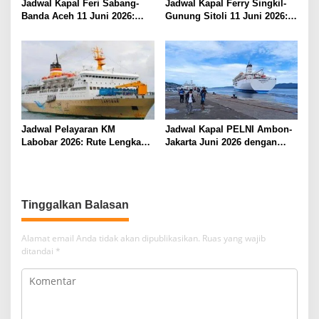
Jadwal Kapal Feri Sabang-
Jadwal Kapal Ferry Singkil-
Banda Aceh 11 Juni 2026:
Gunung Sitoli 11 Juni 2026:
Informasi Terkini untuk
Informasi Terkini dan Tarif
Penumpang dan Pengemudi
Lengkap
Jadwal Pelayaran KM
Jadwal Kapal PELNI Ambon-
Labobar 2026: Rute Lengkap
Jakarta Juni 2026 dengan
dari Jakarta ke Papua Barat
Tarif Promo Menarik
Tinggalkan Balasan
Alamat email Anda tidak akan dipublikasikan.
Ruas yang wajib
ditandai
*