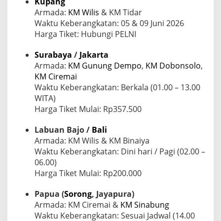
Kupang
n
Armada:
KM Wilis
& KM Tidar
g
Waktu Keberangkatan: 05 & 09 Juni 2026
H
a
Harga Tiket: Hubungi PELNI
r
u
Surabaya
/
Jakarta
s
Armada:
KM Gunung Dempo
,
KM Dobonsolo
,
A
KM Ciremai
n
d
Waktu Keberangkatan: Berkala (01.00 – 13.00
a
WITA)
K
Harga Tiket Mulai: Rp357.500
e
t
Labuan Bajo /
a
Bali
h
Armada: KM Wilis & KM Binaiya
u
Waktu Keberangkatan: Dini hari / Pagi (02.00 –
i
06.00)
Harga Tiket Mulai: Rp200.000
Papua (
Sorong
, Jayapura)
Armada: KM Ciremai &
KM Sinabung
Waktu Keberangkatan: Sesuai Jadwal (14.00