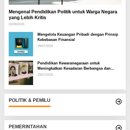
Mengenal Pendidikan Politik untuk Warga Negara
yang Lebih Kritis
02/08/2026
Mengelola Keuangan Pribadi dengan Prinsip
Kebebasan Finansial
29/07/2026
Pendidikan Kewaranegaraan untuk
Meningkatkan Kesadaran Berbangsa dan
Bernegara di…
29/07/2026
POLITIK & PEMILU
PEMERINTAHAN