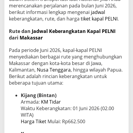
r
merencanakan perjalanan pada bulan Juni 2026,
g
berikut informasi lengkap mengenai
jadwal
a
keberangkatan, rute, dan harga
T
tiket kapal
PELNI
.
i
k
Rute dan
Jadwal Keberangkatan Kapal PELNI
e
dari
Makassar
t
d
Pada periode Juni 2026, kapal-kapal PELNI
a
n
menyediakan berbagai rute yang menghubungkan
J
Makassar dengan kota-kota besar di Jawa,
a
Kalimantan,
Nusa Tenggara
, hingga wilayah Papua.
m
Berikut adalah rincian keberangkatan untuk
B
beberapa tujuan utama:
e
r
a
Kijang (Bintan)
n
Armada:
KM Tidar
g
Waktu Keberangkatan: 01 Juni 2026 (02.00
k
WITA)
a
t
Harga Tiket
Mulai: Rp662.500
y
a