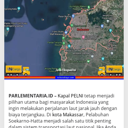
a
k
a
s
s
a
r
J
u
n
i
2
0
2
6
:
R
i
n
PARLEMENTARIA.ID –
Kapal PELNI
tetap menjadi
c
pilihan utama bagi masyarakat Indonesia yang
i
ingin melakukan perjalanan laut jarak jauh dengan
a
biaya terjangkau. Di
kota Makassar
, Pelabuhan
n
H
Soekarno-Hatta menjadi salah satu titik penting
a
dalam sistem transportasi laut nasional. Jika Anda