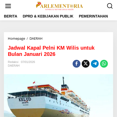
L
e
w
a
BERITA
DPRD & KEBIJAKAN PUBLIK
PEMERINTAHAN
P
t
i
k
e
Homepage
/
DAERAH
J
k
a
o
Jadwal Kapal Pelni KM Wilis untuk
d
n
w
Bulan Januari 2026
t
a
e
l
Redaksi
07/01/2026
n
DAERAH
K
a
p
a
l
P
e
l
n
i
K