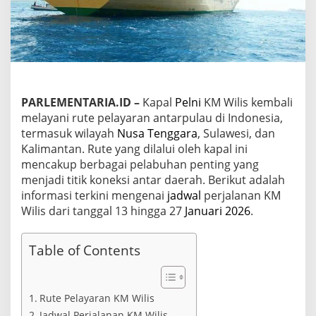
M
W
i
l
i
s
u
n
PARLEMENTARIA.ID –
Kapal
Pelni
KM Wilis kembali
t
melayani rute pelayaran antarpulau di Indonesia,
u
k
termasuk wilayah
Nusa Tenggara
, Sulawesi, dan
B
Kalimantan. Rute yang dilalui oleh kapal ini
u
mencakup berbagai pelabuhan penting yang
l
menjadi titik koneksi antar daerah. Berikut adalah
a
n
informasi terkini mengenai
jadwal
perjalanan KM
J
Wilis dari tanggal 13 hingga 27
Januari 2026
.
a
n
u
Table of Contents
a
r
i
2
Rute Pelayaran KM Wilis
0
Jadwal Perjalanan KM Wilis