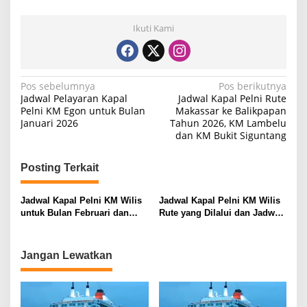
Ikuti Kami
N
Pos sebelumnya
Pos berikutnya
Jadwal Pelayaran Kapal
Jadwal Kapal Pelni Rute
a
Pelni KM Egon untuk Bulan
Makassar ke Balikpapan
Januari 2026
Tahun 2026, KM Lambelu
v
dan KM Bukit Siguntang
i
g
Posting Terkait
a
s
Jadwal Kapal Pelni KM Wilis
Jadwal Kapal Pelni KM Wilis
untuk Bulan Februari dan
Rute yang Dilalui dan Jadwal
i
Maret 2026
Terkini 7-13 Januari 2026, Via
Kupang dan Makassar
p
Jangan Lewatkan
o
s