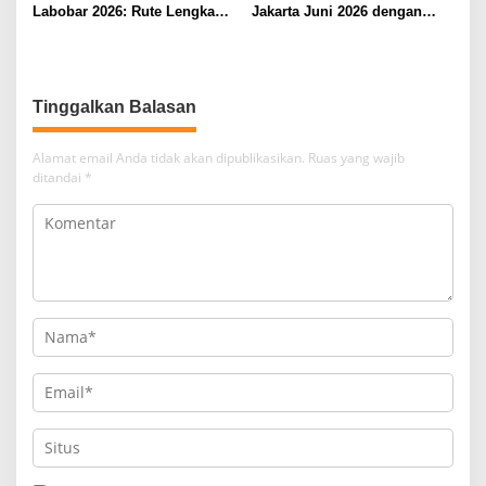
Labobar 2026: Rute Lengkap
Jakarta Juni 2026 dengan
dari Jakarta ke Papua Barat
Tarif Promo Menarik
Tinggalkan Balasan
Alamat email Anda tidak akan dipublikasikan.
Ruas yang wajib
ditandai
*