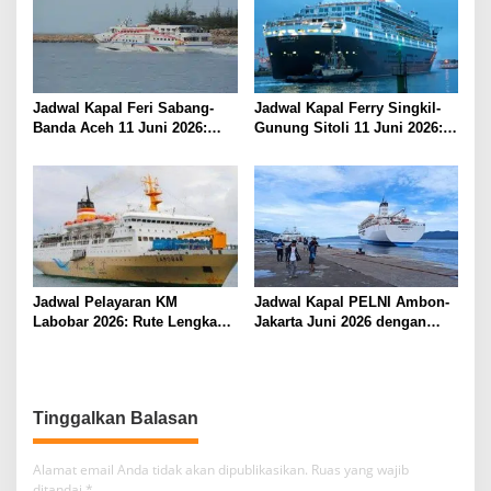
Jadwal Kapal Feri Sabang-
Jadwal Kapal Ferry Singkil-
Banda Aceh 11 Juni 2026:
Gunung Sitoli 11 Juni 2026:
Informasi Terkini untuk
Informasi Terkini dan Tarif
Penumpang dan Pengemudi
Lengkap
Jadwal Pelayaran KM
Jadwal Kapal PELNI Ambon-
Labobar 2026: Rute Lengkap
Jakarta Juni 2026 dengan
dari Jakarta ke Papua Barat
Tarif Promo Menarik
Tinggalkan Balasan
Alamat email Anda tidak akan dipublikasikan.
Ruas yang wajib
ditandai
*