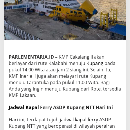
S
D
P
K
u
p
a
n
g
N
T
PARLEMENTARIA.ID –
KMP Cakalang II akan
T
berlayar dari rute Kalabahi menuju
Kupang
pada
H
pukul 14.00 Wita atau jam 2 siang ini. Selain itu,
a
r
KMP Inerie II juga akan melayari rute Kupang
i
menuju Larantuka pada pukul 11.00 Wita. Bagi
I
Anda yang ingin menuju Kupang dari Rote, tersedia
n
KMP Lakaan.
i
:
I
Jadwal Kapal
Ferry ASDP Kupang
NTT
Hari Ini
n
f
Hari ini, terdapat tujuh
jadwal kapal ferry
ASDP
o
Kupang NTT yang beroperasi di wilayah perairan
r