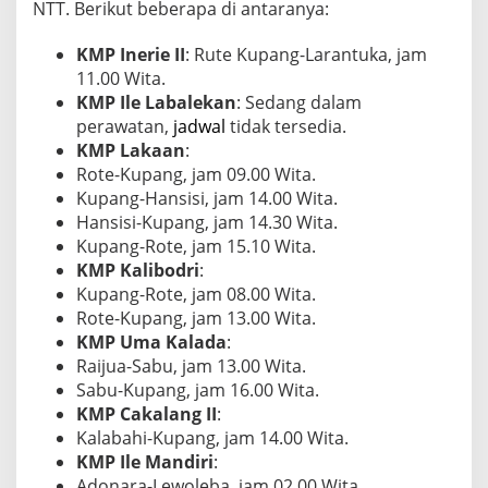
NTT. Berikut beberapa di antaranya:
m
a
s
KMP Inerie II
: Rute Kupang-Larantuka, jam
i
11.00 Wita.
T
KMP Ile Labalekan
: Sedang dalam
e
perawatan,
jadwal
tidak tersedia.
r
l
KMP Lakaan
:
e
Rote-Kupang, jam 09.00 Wita.
n
Kupang-Hansisi, jam 14.00 Wita.
g
Hansisi-Kupang, jam 14.30 Wita.
k
a
Kupang-Rote, jam 15.10 Wita.
p
KMP Kalibodri
:
d
Kupang-Rote, jam 08.00 Wita.
a
Rote-Kupang, jam 13.00 Wita.
n
KMP Uma Kalada
:
C
a
Raijua-Sabu, jam 13.00 Wita.
r
Sabu-Kupang, jam 16.00 Wita.
a
KMP Cakalang II
:
P
Kalabahi-Kupang, jam 14.00 Wita.
e
m
KMP Ile Mandiri
:
b
Adonara-Lewoleba, jam 02.00 Wita.