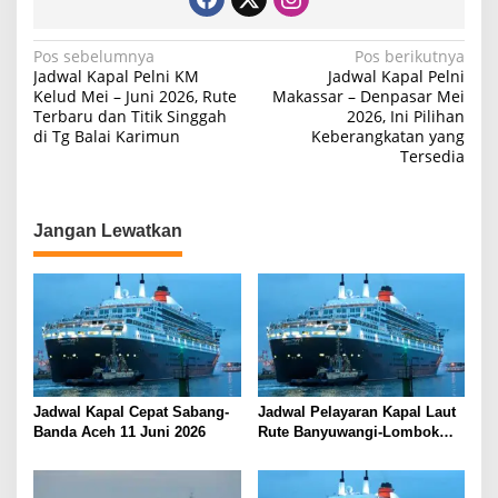
N
Pos sebelumnya
Pos berikutnya
Jadwal Kapal Pelni KM
Jadwal Kapal Pelni
a
Kelud Mei – Juni 2026, Rute
Makassar – Denpasar Mei
Terbaru dan Titik Singgah
2026, Ini Pilihan
v
di Tg Balai Karimun
Keberangkatan yang
i
Tersedia
g
a
Jangan Lewatkan
s
i
p
o
s
Jadwal Kapal Cepat Sabang-
Jadwal Pelayaran Kapal Laut
Banda Aceh 11 Juni 2026
Rute Banyuwangi-Lombok
Kamis, 11 Juni 2026