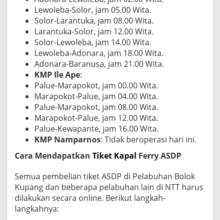
e
Lewoleba-Solor, jam 05.00 Wita.
l
Solor-Larantuka, jam 08.00 Wita.
i
Larantuka-Solor, jam 12.00 Wita.
a
n
Solor-Lewoleba, jam 14.00 Wita.
T
Lewoleba-Adonara, jam 18.00 Wita.
i
Adonara-Baranusa, jam 21.00 Wita.
k
KMP Ile Ape
:
e
t
Palue-Marapokot, jam 00.00 Wita.
Marapokot-Palue, jam 04.00 Wita.
Palue-Marapokot, jam 08.00 Wita.
Marapokot-Palue, jam 12.00 Wita.
Palue-Kewapante, jam 16.00 Wita.
KMP Namparnos
: Tidak beroperasi hari ini.
Cara Mendapatkan
Tiket Kapal
Ferry ASDP
Semua pembelian tiket ASDP di Pelabuhan Bolok
Kupang dan beberapa pelabuhan lain di NTT harus
dilakukan secara online. Berikut langkah-
langkahnya: