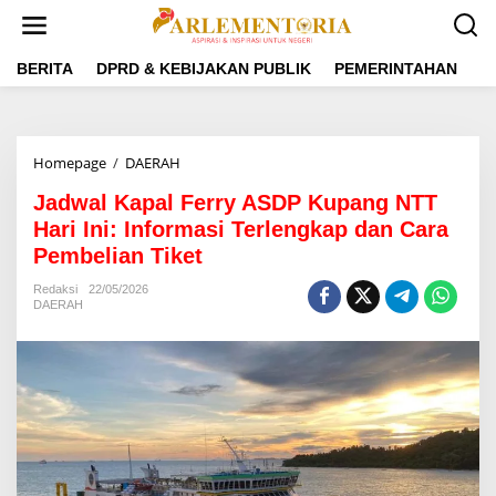
L
e
w
a
BERITA
DPRD & KEBIJAKAN PUBLIK
PEMERINTAHAN
P
t
i
k
e
Homepage
/
DAERAH
J
k
a
o
Jadwal Kapal Ferry ASDP Kupang NTT
d
n
w
Hari Ini: Informasi Terlengkap dan Cara
t
a
e
Pembelian Tiket
l
n
K
Redaksi
22/05/2026
a
DAERAH
p
a
l
F
e
r
r
y
A