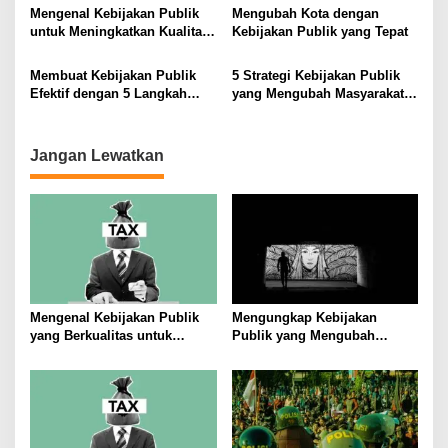
s
Mengenal Kebijakan Publik
Mengubah Kota dengan
untuk Meningkatkan Kualitas
Kebijakan Publik yang Tepat
Hidup Masyarakat
Membuat Kebijakan Publik
5 Strategi Kebijakan Publik
Efektif dengan 5 Langkah
yang Mengubah Masyarakat
Praktis
Melalui Inovasi Sosial
Jangan Lewatkan
Mengenal Kebijakan Publik
Mengungkap Kebijakan
yang Berkualitas untuk
Publik yang Mengubah
Meningkatkan Kesejahteraan
Masyarakat
Masyarakat