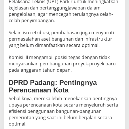
Pelaksana Teknis (UPT) Parkir untuk meningkatkan
a
kejelasan dan pertanggungjawaban dalam
n
A
pengelolaan, agar mencegah terulangnya celah-
P
celah penyimpangan.
B
D
Selain isu retribusi, pembahasan juga menyoroti
2
permasalahan aset bangunan dan infrastruktur
0
2
yang belum dimanfaatkan secara optimal.
6
Komisi III mengambil posisi tegas dengan tidak
menyarankan pembangunan proyek-proyek baru
pada anggaran tahun depan.
DPRD Padang: Pentingnya
Perencanaan Kota
Sebaliknya, mereka lebih menekankan pentingnya
upaya perencanaan kota secara menyeluruh serta
efisiensi penggunaan bangunan-bangunan
pemerintah yang saat ini belum berjalan secara
optimal.