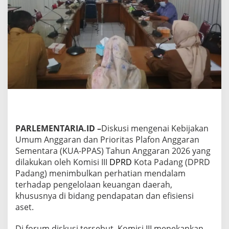
e
b
o
c
o
r
a
n
R
e
t
r
i
b
PARLEMENTARIA.ID –
Diskusi mengenai Kebijakan
u
Umum Anggaran dan Prioritas Plafon Anggaran
s
Sementara (KUA-PPAS) Tahun Anggaran 2026 yang
i
d
dilakukan oleh Komisi III
DPRD
Kota Padang (DPRD
a
Padang) menimbulkan perhatian mendalam
n
terhadap pengelolaan keuangan daerah,
A
khususnya di bidang pendapatan dan efisiensi
s
e
aset.
t
T
Di forum diskusi tersebut, Komisi III menekankan