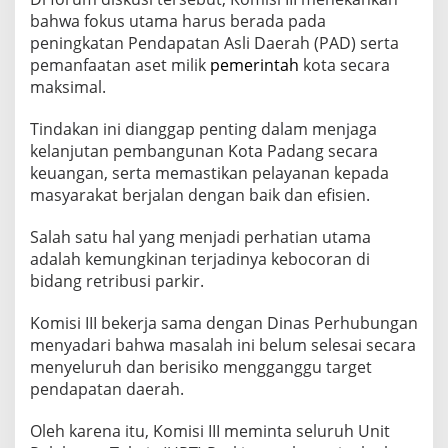
i
bahwa fokus utama harus berada pada
d
peningkatan Pendapatan Asli Daerah (PAD) serta
a
k
pemanfaatan aset milik
pemerintah
kota secara
P
maksimal.
r
o
Tindakan ini dianggap penting dalam menjaga
d
kelanjutan pembangunan Kota Padang secara
u
k
keuangan, serta memastikan pelayanan kepada
t
masyarakat berjalan dengan baik dan efisien.
i
f
Salah satu hal yang menjadi perhatian utama
d
adalah kemungkinan terjadinya kebocoran di
a
l
bidang retribusi parkir.
a
m
Komisi III bekerja sama dengan Dinas Perhubungan
R
menyadari bahwa masalah ini belum selesai secara
a
menyeluruh dan berisiko mengganggu target
n
c
pendapatan daerah.
a
n
Oleh karena itu, Komisi III meminta seluruh Unit
g