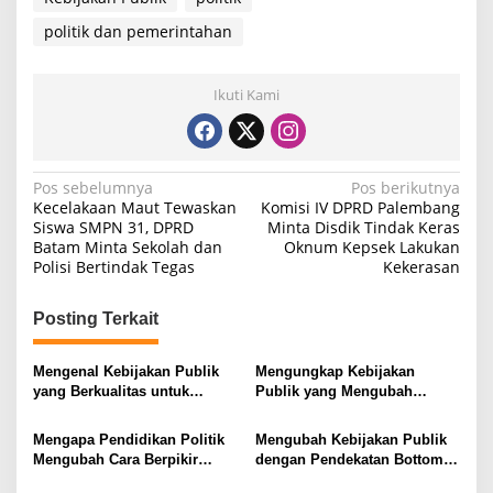
politik dan pemerintahan
Ikuti Kami
N
Pos sebelumnya
Pos berikutnya
Kecelakaan Maut Tewaskan
Komisi IV DPRD Palembang
a
Siswa SMPN 31, DPRD
Minta Disdik Tindak Keras
Batam Minta Sekolah dan
Oknum Kepsek Lakukan
v
Polisi Bertindak Tegas
Kekerasan
i
g
Posting Terkait
a
s
Mengenal Kebijakan Publik
Mengungkap Kebijakan
yang Berkualitas untuk
Publik yang Mengubah
i
Meningkatkan Kesejahteraan
Masyarakat
Masyarakat
p
Mengapa Pendidikan Politik
Mengubah Kebijakan Publik
Mengubah Cara Berpikir
dengan Pendekatan Bottom-
o
Kaum Muda
Up