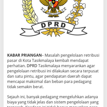
D
P
R
D
T
a
s
i
k
m
a
l
a
KABAR PRIANGAN
– Masalah pengelolaan retribusi
y
pasar di Kota Tasikmalaya kembali mendapat
a
perhatian.
DPRD
Tasikmalaya menyarankan agar
D
o
pengelolaan retribusi ini dilakukan secara terpusat
r
dan satu pintu, agar pendapatan daerah dapat
o
mencapai maksimal dan beban para pedagang
n
tidak semakin berat.
g
P
e
Sejauh ini, banyak pedagang mengeluhkan adanya
n
biaya yang tidak jelas dan sistem pengelolaan yang
g