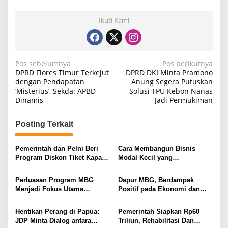
Ikuti Kami
N
Pos sebelumnya
Pos berikutnya
DPRD Flores Timur Terkejut
DPRD DKI Minta Pramono
a
dengan Pendapatan
Anung Segera Putuskan
‘Misterius’, Sekda: APBD
Solusi TPU Kebon Nanas
v
Dinamis
Jadi Permukiman
i
g
Posting Terkait
a
s
Pemerintah dan Pelni Beri
Cara Membangun Bisnis
Program Diskon Tiket Kapal
Modal Kecil yang
i
30 Persen Selama Liburan
Menguntungkan
Sekolah 2026
p
Perluasan Program MBG
Dapur MBG, Berdampak
Menjadi Fokus Utama
Positif pada Ekonomi dan
o
Pemerintah: BGN Mulai
Kesejahteraan Warga Bener
s
Operasikan 19.188 SPPG
Meriah
Hentikan Perang di Papua:
Pemerintah Siapkan Rp60
Tahun 2026, 55 Juta Penerima
JDP Minta Dialog antara
Triliun, Rehabilitasi Dan