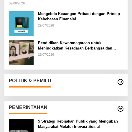
02/08/2026
Mengelola Keuangan Pribadi dengan Prinsip
Kebebasan Finansial
29/07/2026
Pendidikan Kewaranegaraan untuk
Meningkatkan Kesadaran Berbangsa dan
Bernegara di…
29/07/2026
POLITIK & PEMILU
PEMERINTAHAN
5 Strategi Kebijakan Publik yang Mengubah
Masyarakat Melalui Inovasi Sosial