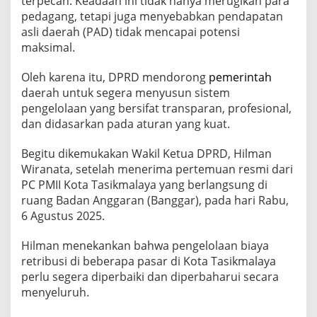
terpecah. Keadaan ini tidak hanya merugikan para
e
pedagang, tetapi juga menyebabkan pendapatan
l
asli daerah (PAD) tidak mencapai potensi
o
l
maksimal.
a
a
Oleh karena itu, DPRD mendorong
pemerintah
n
daerah untuk segera menyusun sistem
R
pengelolaan yang bersifat transparan, profesional,
e
t
dan didasarkan pada aturan yang kuat.
r
i
Begitu dikemukakan Wakil Ketua DPRD, Hilman
b
Wiranata, setelah menerima pertemuan resmi dari
u
PC PMII Kota Tasikmalaya yang berlangsung di
s
i
ruang Badan Anggaran (Banggar), pada hari Rabu,
P
6 Agustus 2025.
a
s
Hilman menekankan bahwa pengelolaan biaya
a
retribusi di beberapa pasar di Kota Tasikmalaya
r
S
perlu segera diperbaiki dan diperbaharui secara
a
menyeluruh.
t
u