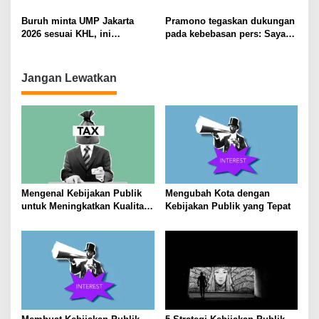
Pemerintah, ULMWP, dan
Rekonstruksi Bencana
TPNPB
Sumatra
Buruh minta UMP Jakarta
Pramono tegaskan dukungan
2026 sesuai KHL, ini
pada kebebasan pers: Saya
selisihnya dengan simulasi
tak pernah hubungi media
pemerintah
untuk koreksi berita
Jangan Lewatkan
Mengenal Kebijakan Publik
Mengubah Kota dengan
untuk Meningkatkan Kualitas
Kebijakan Publik yang Tepat
Hidup Masyarakat