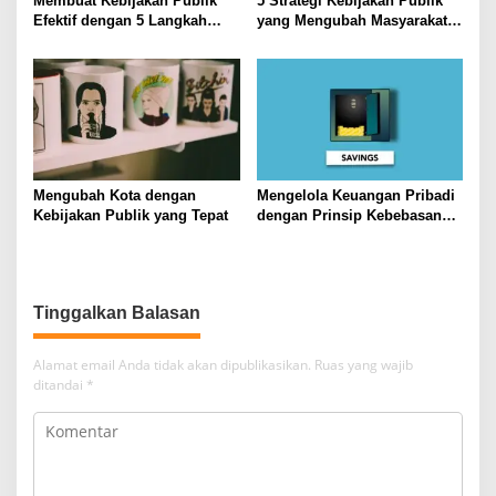
Membuat Kebijakan Publik
5 Strategi Kebijakan Publik
Efektif dengan 5 Langkah
yang Mengubah Masyarakat
Praktis
Melalui Inovasi Sosial
Mengubah Kota dengan
Mengelola Keuangan Pribadi
Kebijakan Publik yang Tepat
dengan Prinsip Kebebasan
Finansial
Tinggalkan Balasan
Alamat email Anda tidak akan dipublikasikan.
Ruas yang wajib
ditandai
*