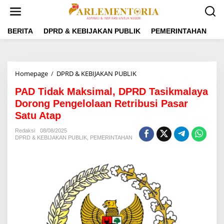
L
e
w
a
BERITA
DPRD & KEBIJAKAN PUBLIK
PEMERINTAHAN
P
t
i
k
e
Homepage
/
DPRD & KEBIJAKAN PUBLIK
P
k
A
o
PAD Tidak Maksimal, DPRD Tasikmalaya
D
n
T
Dorong Pengelolaan Retribusi Pasar
t
i
e
Satu Atap
d
n
a
Redaksi
08/08/2025
k
DPRD & KEBIJAKAN PUBLIK
,
PEMERINTAHAN
M
a
k
s
i
m
a
l
,