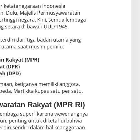
ur ketatanegaraan Indonesia
n. Dulu, Majelis Permusyawaratan
rtinggi negara. Kini, semua lembaga
g setara di bawah UUD 1945.
f terdiri dari tiga badan utama yang
erutama saat musim pemilu:
n Rakyat (MPR)
at (DPR)
ah (DPD)
maan, ketiganya memiliki anggota,
da. Mari kita kupas satu per satu.
waratan Rakyat (MPR RI)
“lembaga super” karena wewenangnya
un, penting untuk diketahui bahwa
diri sendiri dalam hal keanggotaan.