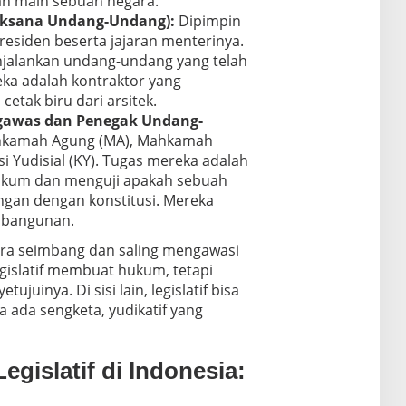
an main sebuah negara.
aksana Undang-Undang):
Dipimpin
residen beserta jajaran menterinya.
jalankan undang-undang yang telah
reka adalah kontraktor yang
tak biru dari arsitek.
ngawas dan Penegak Undang-
ahkamah Agung (MA), Mahkamah
si Yudisial (KY). Tugas mereka adalah
ukum dan menguji apakah sebuah
gan dengan konstitusi. Mereka
 bangunan.
cara seimbang dan saling mengawasi
egislatif membuat hukum, tetapi
ujuinya. Di sisi lain, legislatif bisa
ka ada sengketa, yudikatif yang
gislatif di Indonesia: