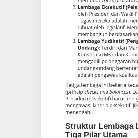
membuat cetak biru atur
Lembaga Eksekutif (Pel
oleh Presiden dan Wakil P
Tugas mereka adalah men
dibuat oleh legislatif. Me
membangun berdasarkan ce
Lembaga Yudikatif (Pe
Undang):
Terdiri dari M
Konstitusi (MK), dan Komi
mengadili pelanggaran h
undang-undang bertentan
adalah pengawas kualitas
Ketiga lembaga ini bekerja se
(prinsip
checks and balances
). L
Presiden (eksekutif) harus menyet
mengawasi kinerja eksekutif. Ji
menengahi.
Struktur Lembaga Le
Tiga Pilar Utama