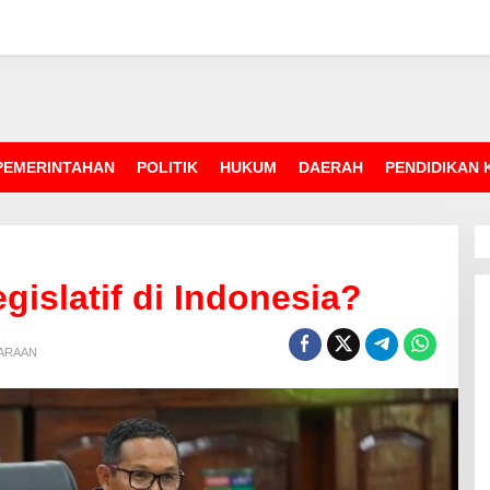
PEMERINTAHAN
POLITIK
HUKUM
DAERAH
PENDIDIKAN
islatif di Indonesia?
ARAAN