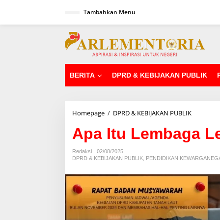
L
Tambahkan Menu
e
w
a
tutup
t
i
k
e
k
BERITA
DPRD & KEBIJAKAN PUBLIK
o
n
t
e
Homepage
/
DPRD & KEBIJAKAN PUBLIK
A
n
p
Apa Itu Lembaga Leg
a
I
t
Redaksi
02/08/2025
u
DPRD & KEBIJAKAN PUBLIK
,
PENDIDIKAN KEWARGANEG
L
e
m
b
a
g
a