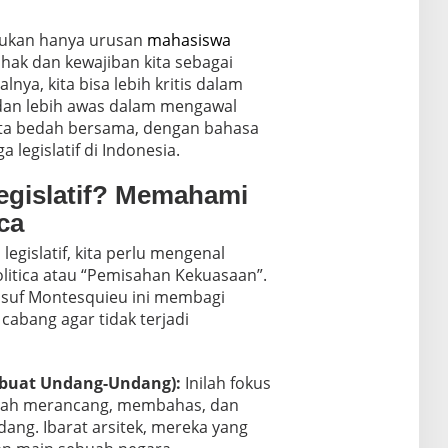
bukan hanya urusan
mahasiswa
a hak dan kewajiban kita sebagai
ya, kita bisa lebih kritis dalam
u dan lebih awas dalam mengawal
ita bedah bersama, dengan bahasa
 legislatif di Indonesia.
egislatif? Memahami
ca
egislatif, kita perlu mengenal
litica atau “Pemisahan Kekuasaan”.
ilsuf Montesquieu ini membagi
cabang agar tidak terjadi
mbuat Undang-Undang):
Inilah fokus
alah merancang, membahas, dan
ng. Ibarat arsitek, mereka yang