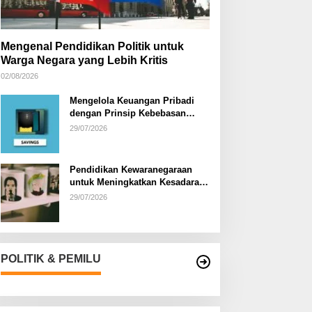
Mengenal Pendidikan Politik untuk
Warga Negara yang Lebih Kritis
02/08/2026
Mengelola Keuangan Pribadi
dengan Prinsip Kebebasan
Finansial
29/07/2026
Pendidikan Kewaranegaraan
untuk Meningkatkan Kesadaran
Berbangsa dan Bernegara di…
29/07/2026
POLITIK & PEMILU