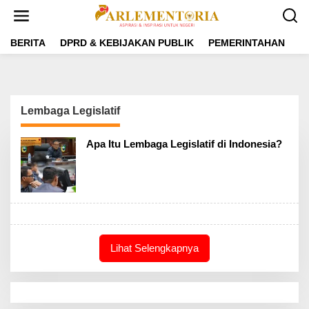
L
e
w
a
BERITA
DPRD & KEBIJAKAN PUBLIK
PEMERINTAHAN
P
t
i
k
e
k
Lembaga Legislatif
o
n
t
Apa Itu Lembaga Legislatif di Indonesia?
e
n
Lihat Selengkapnya