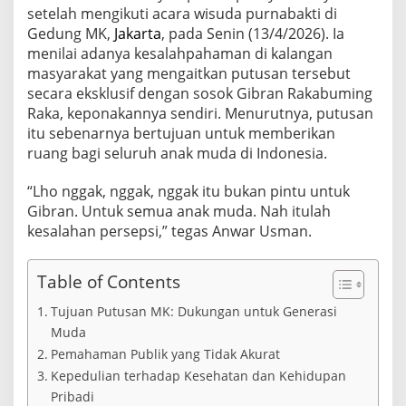
a
setelah mengikuti acara wisuda purnabakti di
s
Gedung MK,
Jakarta
, pada Senin (13/4/2026). Ia
a
menilai adanya kesalahpahaman di kalangan
n
masyarakat yang mengaitkan putusan tersebut
T
e
secara eksklusif dengan sosok Gibran Rakabuming
r
Raka, keponakannya sendiri. Menurutnya, putusan
k
itu sebenarnya bertujuan untuk memberikan
a
ruang bagi seluruh anak muda di Indonesia.
i
t
P
“Lho nggak, nggak, nggak itu bukan pintu untuk
u
Gibran. Untuk semua anak muda. Nah itulah
t
kesalahan persepsi,” tegas Anwar Usman.
u
s
a
Table of Contents
n
M
Tujuan Putusan MK: Dukungan untuk Generasi
K
Muda
N
o
Pemahaman Publik yang Tidak Akurat
m
Kepedulian terhadap Kesehatan dan Kehidupan
o
Pribadi
r