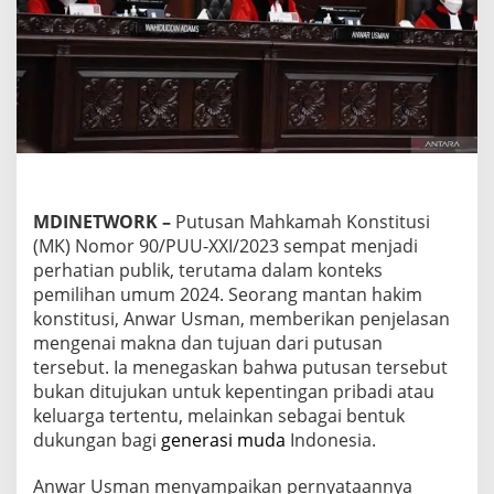
H
a
k
i
m
K
o
n
s
t
i
MDINETWORK
–
Putusan Mahkamah Konstitusi
t
(MK) Nomor 90/PUU-XXI/2023 sempat menjadi
u
s
perhatian publik, terutama dalam konteks
i
pemilihan umum 2024. Seorang mantan hakim
B
konstitusi, Anwar Usman, memberikan penjelasan
e
mengenai makna dan tujuan dari putusan
r
i
tersebut. Ia menegaskan bahwa putusan tersebut
P
bukan ditujukan untuk kepentingan pribadi atau
e
keluarga tertentu, melainkan sebagai bentuk
n
dukungan bagi
generasi muda
Indonesia.
j
e
l
Anwar Usman menyampaikan pernyataannya