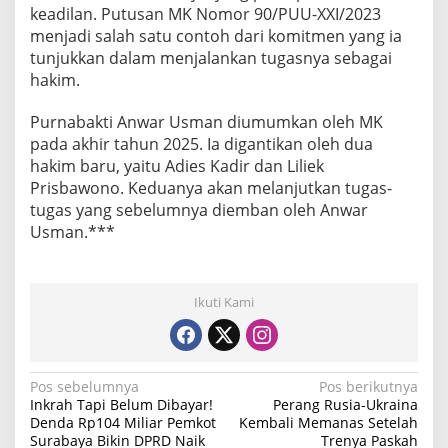
keadilan. Putusan MK Nomor 90/PUU-XXI/2023
menjadi salah satu contoh dari komitmen yang ia
tunjukkan dalam menjalankan tugasnya sebagai
hakim.
Purnabakti Anwar Usman diumumkan oleh MK
pada akhir tahun 2025. Ia digantikan oleh dua
hakim baru, yaitu Adies Kadir dan Liliek
Prisbawono. Keduanya akan melanjutkan tugas-
tugas yang sebelumnya diemban oleh Anwar
Usman.***
Ikuti Kami
N
Pos sebelumnya
Pos berikutnya
Inkrah Tapi Belum Dibayar!
Perang Rusia-Ukraina
a
Denda Rp104 Miliar Pemkot
Kembali Memanas Setelah
Surabaya Bikin DPRD Naik
Trenya Paskah
v