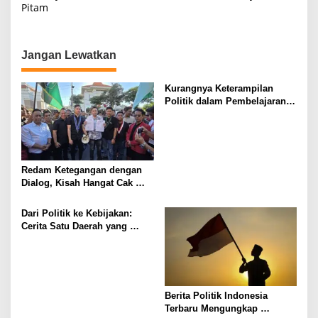
Pitam
i
g
a
Jangan Lewatkan
s
Kurangnya Keterampilan
i
Politik dalam Pembelajaran
p
Siswa: Mengapa Pendidikan
Politik Indonesia Belum
o
Tuntas.
s
Redam Ketegangan dengan
Dialog, Kisah Hangat Cak
Yebe Sambut Mahasiswa
Cipayung Plus di DPRD
Dari Politik ke Kebijakan:
Surabaya
Cerita Satu Daerah yang
Mengubah Keputusan Publik
Indonesia
Berita Politik Indonesia
Terbaru Mengungkap