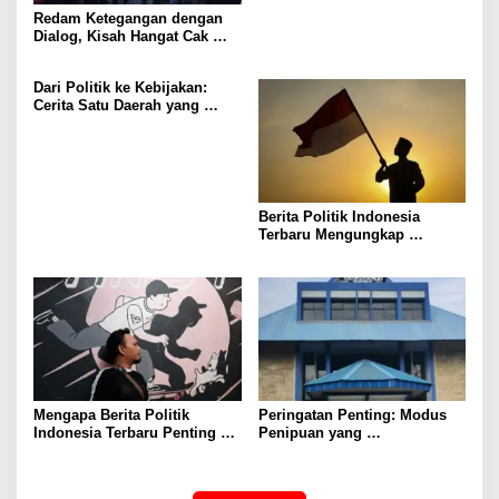
Redam Ketegangan dengan
Dialog, Kisah Hangat Cak
Yebe Sambut Mahasiswa
Cipayung Plus di DPRD
Dari Politik ke Kebijakan:
Surabaya
Cerita Satu Daerah yang
Mengubah Keputusan Publik
Indonesia
Berita Politik Indonesia
Terbaru Mengungkap
Kebijakan Baru Pemerintah
Mengapa Berita Politik
Peringatan Penting: Modus
Indonesia Terbaru Penting
Penipuan yang
untuk Masyarakat Modern
Mengatasnamakan PT
TASPEN