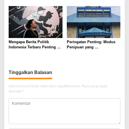
Kebijakan Baru Pemerintah
Mengapa Berita Politik
Peringatan Penting: Modus
Indonesia Terbaru Penting
Penipuan yang
untuk Masyarakat Modern
Mengatasnamakan PT
TASPEN
Alamat email Anda tidak akan dipublikasikan.
Ruas yang wajib
ditandai
*