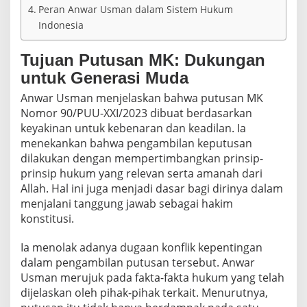
9
Peran Anwar Usman dalam Sistem Hukum
0
Indonesia
/
P
U
Tujuan Putusan MK: Dukungan
U
untuk Generasi Muda
-
X
Anwar Usman menjelaskan bahwa putusan MK
X
Nomor 90/PUU-XXI/2023 dibuat berdasarkan
I
keyakinan untuk kebenaran dan keadilan. Ia
/
menekankan bahwa pengambilan keputusan
2
0
dilakukan dengan mempertimbangkan prinsip-
2
prinsip hukum yang relevan serta amanah dari
3
Allah. Hal ini juga menjadi dasar bagi dirinya dalam
menjalani tanggung jawab sebagai hakim
konstitusi.
Ia menolak adanya dugaan konflik kepentingan
dalam pengambilan putusan tersebut. Anwar
Usman merujuk pada fakta-fakta hukum yang telah
dijelaskan oleh pihak-pihak terkait. Menurutnya,