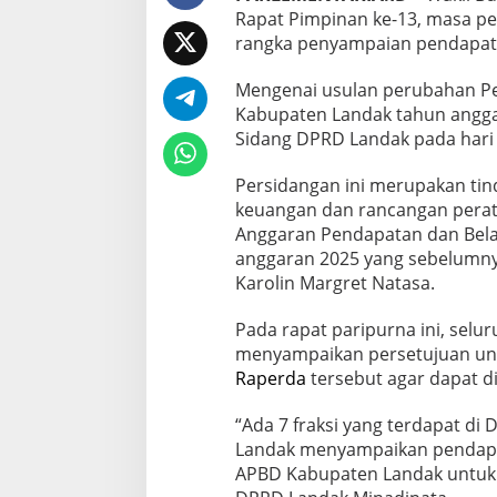
a
Rapat Pimpinan ke-13, masa per
p
e
rangka penyampaian pendapat 
r
d
Mengenai usulan perubahan P
a
Kabupaten Landak tahun angga
A
Sidang DPRD Landak pada hari Se
P
B
D
Persidangan ini merupakan tind
P
keuangan dan rancangan pera
e
Anggaran Pendapatan dan Bel
r
anggaran 2025 yang sebelumny
u
b
Karolin Margret Natasa.
a
h
Pada rapat paripurna ini, selu
a
menyampaikan persetujuan un
n
Raperda
tersebut agar dapat d
T
a
h
“Ada 7 fraksi yang terdapat d
u
Landak menyampaikan pendap
n
APBD Kabupaten Landak untuk t
2