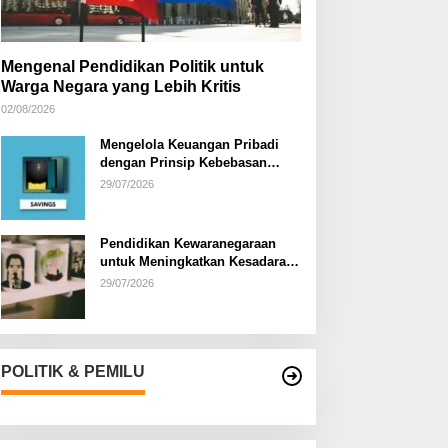
Mengenal Pendidikan Politik untuk
Warga Negara yang Lebih Kritis
02/08/2026
Mengelola Keuangan Pribadi
dengan Prinsip Kebebasan
Finansial
29/07/2026
Pendidikan Kewaranegaraan
untuk Meningkatkan Kesadaran
Berbangsa dan Bernegara di…
29/07/2026
POLITIK & PEMILU