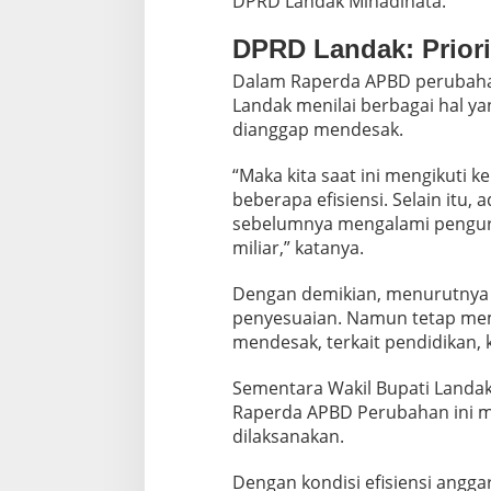
DPRD Landak Minadinata.
0
2
5
DPRD Landak: Prior
Dalam Raperda APBD perubaha
Landak menilai berbagai hal ya
dianggap mendesak.
“Maka kita saat ini mengikuti k
beberapa efisiensi. Selain it
sebelumnya mengalami pengura
miliar,” katanya.
Dengan demikian, menurutnya 
penyesuaian. Namun tetap mem
mendesak, terkait pendidikan, k
Sementara Wakil Bupati Landa
Raperda APBD Perubahan ini m
dilaksanakan.
Dengan kondisi efisiensi angga