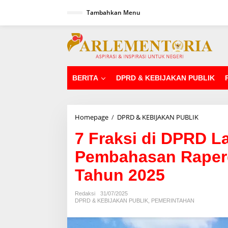
L
Tambahkan Menu
e
w
a
tutup
t
i
k
e
k
BERITA
DPRD & KEBIJAKAN PUBLIK
o
n
t
e
Homepage
/
DPRD & KEBIJAKAN PUBLIK
7
n
F
7 Fraksi di DPRD L
r
a
Pembahasan Raper
k
s
Tahun 2025
i
d
i
Redaksi
31/07/2025
D
DPRD & KEBIJAKAN PUBLIK
,
PEMERINTAHAN
P
R
D