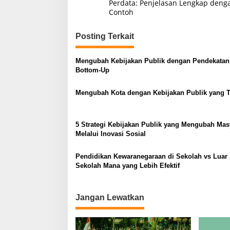
a
Perdata: Penjelasan Lengkap deng
Contoh
v
i
Posting Terkait
g
a
Mengubah Kebijakan Publik dengan Pendekatan
s
Bottom-Up
i
Mengubah Kota dengan Kebijakan Publik yang T
p
o
5 Strategi Kebijakan Publik yang Mengubah Mas
s
Melalui Inovasi Sosial
Pendidikan Kewaranegaraan di Sekolah vs Luar
Sekolah Mana yang Lebih Efektif
Jangan Lewatkan