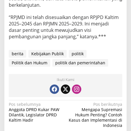
berkelanjutan.
“RPJMD ini telah disesuaikan dengan RPJPD Kaltim
2025–2045 dan RPJMN 2025–2029. Ini menjadi
dasar penting untuk mewujudkan visi
pembangunan jangka panjang,” katanya.***
berita
Kebijakan Publik
politik
Politik dan Hukum
politik dan pemerintahan
Ikuti Kami
N
Pos sebelumnya
Pos berikutnya
Anggota DPRD Kukar PAW
Mengapa Supremasi
a
Dilantik, Legislator DPRD
Hukum Penting? Contoh
Kaltim Hadir
Kasus dan Implementasi di
v
Indonesia
i