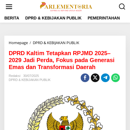
L
e
w
a
BERITA
DPRD & KEBIJAKAN PUBLIK
PEMERINTAHAN
P
t
i
k
e
Homepage
/
DPRD & KEBIJAKAN PUBLIK
D
k
P
o
DPRD Kaltim Tetapkan RPJMD 2025–
R
n
D
2029 Jadi Perda, Fokus pada Generasi
t
K
e
Emas dan Transformasi Daerah
a
n
l
Redaksi
30/07/2025
t
DPRD & KEBIJAKAN PUBLIK
i
m
T
e
t
a
p
k
a