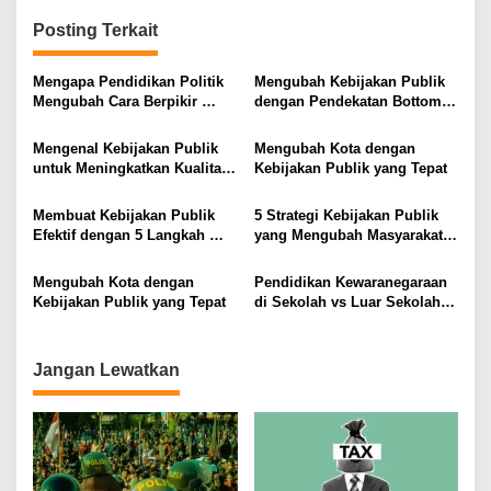
g
Posting Terkait
a
s
Mengapa Pendidikan Politik
Mengubah Kebijakan Publik
Mengubah Cara Berpikir
dengan Pendekatan Bottom-
i
Kaum Muda
Up
p
Mengenal Kebijakan Publik
Mengubah Kota dengan
untuk Meningkatkan Kualitas
Kebijakan Publik yang Tepat
o
Hidup Masyarakat
s
Membuat Kebijakan Publik
5 Strategi Kebijakan Publik
Efektif dengan 5 Langkah
yang Mengubah Masyarakat
Praktis
Melalui Inovasi Sosial
Mengubah Kota dengan
Pendidikan Kewaranegaraan
Kebijakan Publik yang Tepat
di Sekolah vs Luar Sekolah
Mana yang Lebih Efektif
Jangan Lewatkan