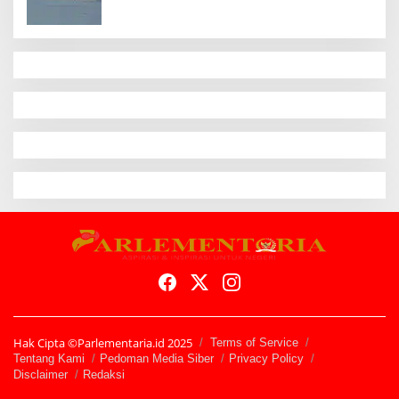
Hak Cipta ©Parlementaria.id 2025
Terms of Service
Tentang Kami
Pedoman Media Siber
Privacy Policy
Disclaimer
Redaksi