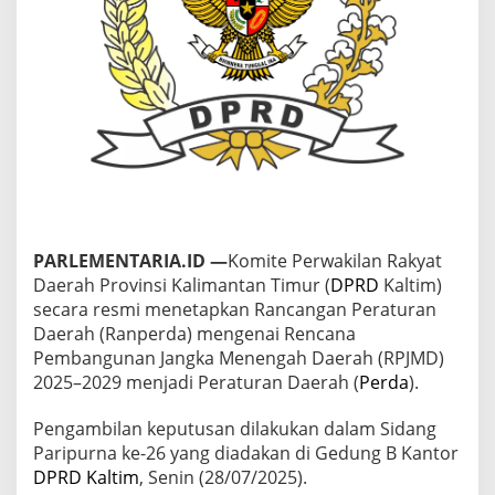
n
R
P
J
M
D
2
0
2
5
–
2
0
PARLEMENTARIA.ID —
Komite Perwakilan Rakyat
2
Daerah Provinsi Kalimantan Timur (
DPRD
Kaltim)
9
J
secara resmi menetapkan Rancangan Peraturan
a
Daerah (Ranperda) mengenai Rencana
d
Pembangunan Jangka Menengah Daerah (RPJMD)
i
2025–2029 menjadi Peraturan Daerah (
Perda
).
P
e
r
Pengambilan keputusan dilakukan dalam Sidang
d
Paripurna ke-26 yang diadakan di Gedung B Kantor
a
DPRD Kaltim
, Senin (28/07/2025).
,