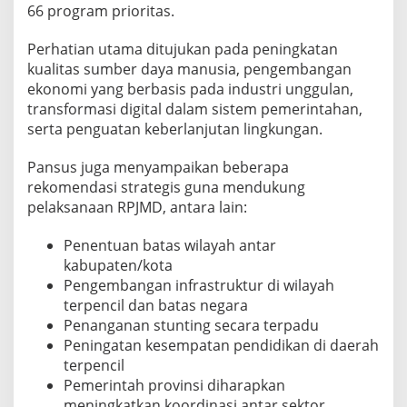
r
66 program prioritas.
a
n
Perhatian utama ditujukan pada peningkatan
s
kualitas sumber daya manusia, pengembangan
f
ekonomi yang berbasis pada industri unggulan,
o
r
transformasi digital dalam sistem pemerintahan,
m
serta penguatan keberlanjutan lingkungan.
a
s
Pansus juga menyampaikan beberapa
i
rekomendasi strategis guna mendukung
D
a
pelaksanaan RPJMD, antara lain:
e
r
Penentuan batas wilayah antar
a
kabupaten/kota
h
Pengembangan infrastruktur di wilayah
terpencil dan batas negara
Penanganan stunting secara terpadu
Peningatan kesempatan pendidikan di daerah
terpencil
Pemerintah provinsi diharapkan
meningkatkan koordinasi antar sektor,