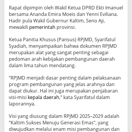
F
Rapat dipimpin oleh Wakil Ketua DPRD Ekti Imanuel
o
k
bersama Ananda Emira Moeis dan Yenni Eviliana.
u
Hadir pula Wakil Gubernur Kaltim, Seno Aji,
s
mewakili
pemerintah
provinsi.
p
a
Ketua Panitia Khusus (Pansus) RPJMD, Syarifatul
d
a
Syadiah, menyampaikan bahwa dokumen RPJMD
G
merupakan alat yang sangat penting sebagai
e
pedoman arah kebijakan pembangunan daerah
n
dalam lima tahun mendatang.
e
r
a
“RPJMD menjadi dasar penting dalam pelaksanaan
s
program pembangunan yang jelas arahnya dan
i
dapat diukur. Hal ini juga merupakan penjabaran
E
visi-misi
kepala daerah
,” kata Syarifatul dalam
m
a
laporannya.
s
d
Visi yang diusung dalam RPJMD 2025–2029 adalah
a
“Kaltim Sukses Menuju Generasi Emas”, yang
n
diwujudkan melalui enam misi pembangunan dan
T