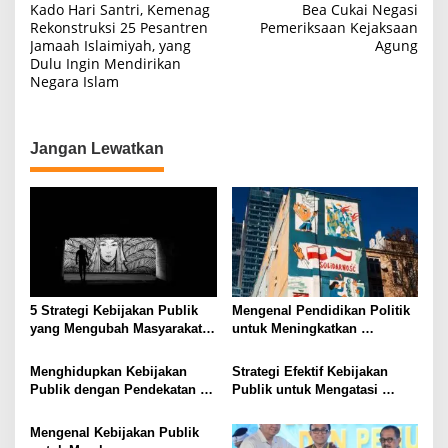
Kado Hari Santri, Kemenag
Bea Cukai Negasi
a
Rekonstruksi 25 Pesantren
Pemeriksaan Kejaksaan
Jamaah Islaimiyah, yang
Agung
v
Dulu Ingin Mendirikan
i
Negara Islam
g
a
Jangan Lewatkan
s
i
p
o
s
5 Strategi Kebijakan Publik
Mengenal Pendidikan Politik
yang Mengubah Masyarakat
untuk Meningkatkan
Melalui Inovasi Sosial
Kesadaran Demokrasi
Menghidupkan Kebijakan
Strategi Efektif Kebijakan
Publik dengan Pendekatan
Publik untuk Mengatasi
Berbasis Masyarakat
Kemiskinan di Daerah
Terpencil
Mengenal Kebijakan Publik