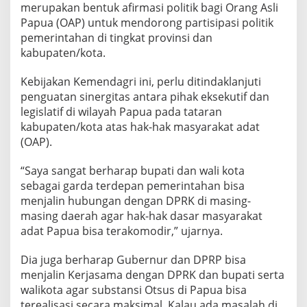
P
merupakan bentuk afirmasi politik bagi Orang Asli
a
Papua (OAP) untuk mendorong partisipasi politik
p
pemerintahan di tingkat provinsi dan
u
kabupaten/kota.
a
J
a
Kebijakan Kemendagri ini, perlu ditindaklanjuti
n
penguatan sinergitas antara pihak eksekutif dan
g
legislatif di wilayah Papua pada tataran
a
kabupaten/kota atas hak-hak masyarakat adat
n
(OAP).
D
i
p
“Saya sangat berharap bupati dan wali kota
a
sebagai garda terdepan pemerintahan bisa
n
menjalin hubungan dengan DPRK di masing-
g
masing daerah agar hak-hak dasar masyarakat
k
a
adat Papua bisa terakomodir,” ujarnya.
s
Dia juga berharap Gubernur dan DPRP bisa
menjalin Kerjasama dengan DPRK dan bupati serta
walikota agar substansi Otsus di Papua bisa
terealisasi secara maksimal. Kalau ada masalah di