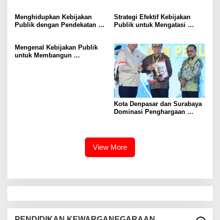
Melalui Inovasi Sosial
Kesadaran Demokrasi
Menghidupkan Kebijakan
Strategi Efektif Kebijakan
Publik dengan Pendekatan
Publik untuk Mengatasi
Berbasis Masyarakat
Kemiskinan di Daerah
Terpencil
Mengenal Kebijakan Publik
untuk Membangun
Masyarakat yang Lebih Baik
Kota Denpasar dan Surabaya
Dominasi Penghargaan
Kemendagri 2026
View More
PENDIDIKAN KEWARGANEGARAAN