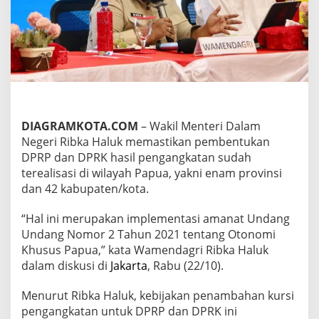
r
k
u
a
t
S
i
n
e
r
DIAGRAMKOTA.COM
– Wakil Menteri Dalam
g
Negeri Ribka Haluk memastikan pembentukan
i
DPRP dan DPRK hasil pengangkatan sudah
t
a
terealisasi di wilayah Papua, yakni enam provinsi
s
dan 42 kabupaten/kota.
,
D
“Hal ini merupakan implementasi amanat Undang
a
Undang Nomor 2 Tahun 2021 tentang Otonomi
n
a
Khusus Papua,” kata Wamendagri Ribka Haluk
O
dalam diskusi di
Jakarta
, Rabu (22/10).
t
s
Menurut Ribka Haluk, kebijakan penambahan kursi
u
pengangkatan untuk DPRP dan DPRK ini
s