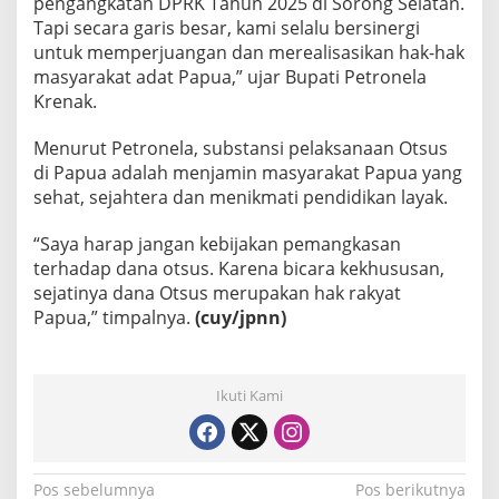
pengangkatan DPRK Tahun 2025 di Sorong Selatan.
Tapi secara garis besar, kami selalu bersinergi
untuk memperjuangan dan merealisasikan hak-hak
masyarakat adat Papua,” ujar Bupati Petronela
Krenak.
Menurut Petronela, substansi pelaksanaan Otsus
di Papua adalah menjamin masyarakat Papua yang
sehat, sejahtera dan menikmati pendidikan layak.
“Saya harap jangan kebijakan pemangkasan
terhadap dana otsus. Karena bicara kekhususan,
sejatinya dana Otsus merupakan hak rakyat
Papua,” timpalnya.
(cuy/jpnn)
Ikuti Kami
N
Pos sebelumnya
Pos berikutnya