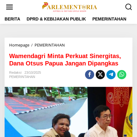
L
e
w
a
BERITA
DPRD & KEBIJAKAN PUBLIK
PEMERINTAHAN
P
t
i
k
e
Homepage
/
PEMERINTAHAN
W
k
a
o
Wamendagri Minta Perkuat Sinergitas,
m
n
e
Dana Otsus Papua Jangan Dipangkas
t
n
e
d
Redaksi
23/10/2025
n
PEMERINTAHAN
a
g
r
i
M
i
n
t
a
P
e