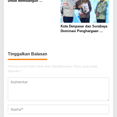
untuk Membangun
Masyarakat yang Lebih Baik
Kota Denpasar dan Surabaya
Dominasi Penghargaan
Kemendagri 2026
Alamat email Anda tidak akan dipublikasikan.
Ruas yang wajib
ditandai
*