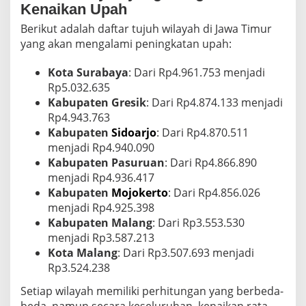
,
Kenaikan Upah
S
Berikut adalah daftar tujuh wilayah di Jawa Timur
u
r
yang akan mengalami peningkatan upah:
a
b
Kota Surabaya
: Dari Rp4.961.753 menjadi
a
Rp5.032.635
y
Kabupaten Gresik
: Dari Rp4.874.133 menjadi
a
P
Rp4.943.763
a
Kabupaten
Sidoarjo
: Dari Rp4.870.511
l
menjadi Rp4.940.090
i
Kabupaten Pasuruan
: Dari Rp4.866.890
n
menjadi Rp4.936.417
g
T
Kabupaten
Mojokerto
: Dari Rp4.856.026
i
menjadi Rp4.925.398
n
Kabupaten Malang
: Dari Rp3.553.530
g
menjadi Rp3.587.213
g
i
Kota Malang
: Dari Rp3.507.693 menjadi
Rp3.524.238
Setiap wilayah memiliki perhitungan yang berbeda-
beda, namun secara keseluruhan, kenaikan rata-