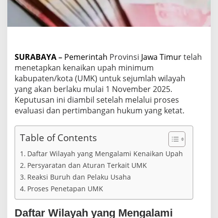
m
u
r
2
0
2
5
SURABAYA
–
Pemerintah
Provinsi
Jawa Timur
telah
N
menetapkan kenaikan upah minimum
a
kabupaten/kota (UMK) untuk sejumlah wilayah
i
yang akan berlaku mulai 1 November 2025.
k
d
Keputusan ini diambil setelah melalui proses
i
evaluasi dan pertimbangan hukum yang ketat.
T
u
j
Table of Contents
u
h
Daftar Wilayah yang Mengalami Kenaikan Upah
W
Persyaratan dan Aturan Terkait UMK
i
Reaksi Buruh dan Pelaku Usaha
l
a
Proses Penetapan UMK
y
a
Daftar Wilayah yang Mengalami
h