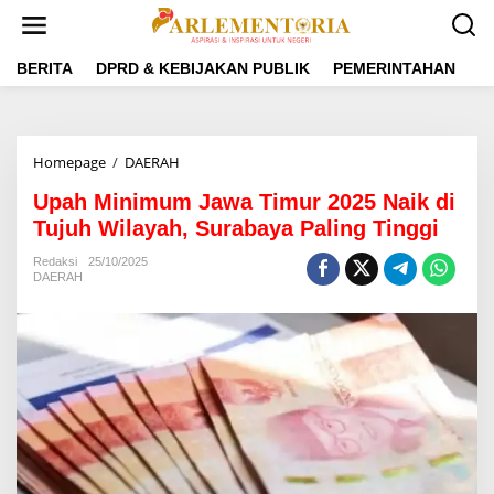
L
e
w
a
BERITA
DPRD & KEBIJAKAN PUBLIK
PEMERINTAHAN
P
t
i
k
e
Homepage
/
DAERAH
U
k
p
o
Upah Minimum Jawa Timur 2025 Naik di
a
n
h
Tujuh Wilayah, Surabaya Paling Tinggi
t
M
e
i
Redaksi
25/10/2025
n
DAERAH
n
i
m
u
m
J
a
w
a
T
i