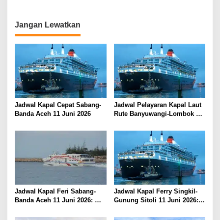
i
g
a
Jangan Lewatkan
s
i
p
o
s
Jadwal Kapal Cepat Sabang-
Jadwal Pelayaran Kapal Laut
Banda Aceh 11 Juni 2026
Rute Banyuwangi-Lombok
Kamis, 11 Juni 2026
Jadwal Kapal Feri Sabang-
Jadwal Kapal Ferry Singkil-
Banda Aceh 11 Juni 2026:
Gunung Sitoli 11 Juni 2026:
Informasi Terkini untuk
Informasi Terkini dan Tarif
Penumpang dan Pengemudi
Lengkap