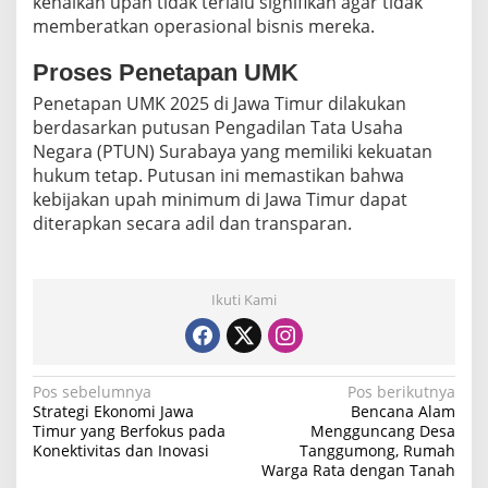
kenaikan upah tidak terlalu signifikan agar tidak
memberatkan operasional bisnis mereka.
Proses Penetapan UMK
Penetapan UMK 2025 di Jawa Timur dilakukan
berdasarkan putusan Pengadilan Tata Usaha
Negara (PTUN) Surabaya yang memiliki kekuatan
hukum tetap. Putusan ini memastikan bahwa
kebijakan upah minimum di Jawa Timur dapat
diterapkan secara adil dan transparan.
Ikuti Kami
N
Pos sebelumnya
Pos berikutnya
Strategi Ekonomi Jawa
Bencana Alam
a
Timur yang Berfokus pada
Mengguncang Desa
Konektivitas dan Inovasi
Tanggumong, Rumah
v
Warga Rata dengan Tanah