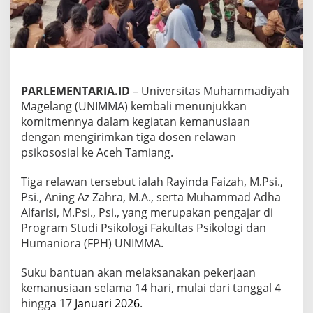
i
U
N
I
M
M
A
PARLEMENTARIA.ID
– Universitas Muhammadiyah
B
a
Magelang (UNIMMA) kembali menunjukkan
n
komitmennya dalam kegiatan kemanusiaan
t
dengan mengirimkan tiga dosen relawan
u
psikososial ke Aceh Tamiang.
P
e
m
Tiga relawan tersebut ialah Rayinda Faizah, M.Psi.,
u
Psi., Aning Az Zahra, M.A., serta Muhammad Adha
l
Alfarisi, M.Psi., Psi., yang merupakan pengajar di
i
Program Studi Psikologi Fakultas Psikologi dan
h
Humaniora (FPH) UNIMMA.
a
n
P
Suku bantuan akan melaksanakan pekerjaan
s
kemanusiaan selama 14 hari, mulai dari tanggal 4
i
hingga 17
Januari 2026
.
k