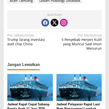
Aceh Tamiang
Dosen Psikologi UNIMMA
Ikuti Kami
N
Pos sebelumnya
Pos berikutnya
Trump larang investasi
5 Penyebab Herpes Kulit
a
aset chip China
yang Muncul Saat Imun
Menurun
v
i
g
Jangan Lewatkan
a
s
i
p
o
s
Jadwal Kapal Cepat Sabang-
Jadwal Pelayaran Kapal Laut
Banda Aceh 11 Juni 2026
Rute Banyuwangi-Lombok