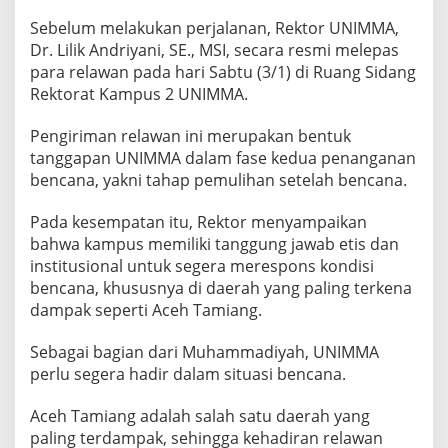
o
s
Sebelum melakukan perjalanan, Rektor UNIMMA,
o
Dr. Lilik Andriyani, SE., MSI, secara resmi melepas
s
para relawan pada hari Sabtu (3/1) di Ruang Sidang
i
Rektorat Kampus 2 UNIMMA.
a
l
d
Pengiriman relawan ini merupakan bentuk
i
tanggapan UNIMMA dalam fase kedua penanganan
A
bencana, yakni tahap pemulihan setelah bencana.
c
e
Pada kesempatan itu, Rektor menyampaikan
h
T
bahwa kampus memiliki tanggung jawab etis dan
a
institusional untuk segera merespons kondisi
m
bencana, khususnya di daerah yang paling terkena
i
dampak seperti Aceh Tamiang.
a
n
g
Sebagai bagian dari Muhammadiyah, UNIMMA
perlu segera hadir dalam situasi bencana.
Aceh Tamiang adalah salah satu daerah yang
paling terdampak, sehingga kehadiran relawan