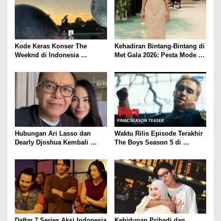
p
o
s
Kode Keras Konser The
Kehadiran Bintang-Bintang di
Weeknd di Indonesia
Met Gala 2026: Pesta Mode
Mengundang Antusiasme
yang Menggambarkan Seni
Penggemar
dan Identitas
Hubungan Ari Lasso dan
Waktu Rilis Episode Terakhir
Dearly Djoshua Kembali
The Boys Season 5 di
Memanas, Ini Peran Sang
Amazon Prime Video
Keponakan
Daftar 7 Series Aksi Indonesia
Kehidupan Pribadi dan