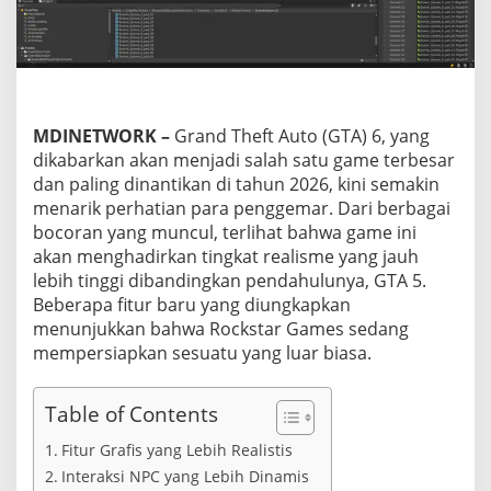
a
l
a
m
P
e
n
MDINETWORK
–
Grand Theft Auto (GTA) 6, yang
g
dikabarkan akan menjadi salah satu game terbesar
e
dan paling dinantikan di tahun 2026, kini semakin
m
b
menarik perhatian para penggemar. Dari berbagai
a
bocoran yang muncul, terlihat bahwa game ini
n
akan menghadirkan tingkat realisme yang jauh
g
lebih tinggi dibandingkan pendahulunya, GTA 5.
a
n
Beberapa fitur baru yang diungkapkan
G
menunjukkan bahwa Rockstar Games sedang
a
mempersiapkan sesuatu yang luar biasa.
m
e
G
Table of Contents
T
A
Fitur Grafis yang Lebih Realistis
6
Interaksi NPC yang Lebih Dinamis