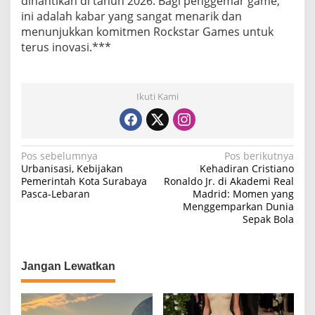
dinantikan di tahun 2026. Bagi penggemar game,
ini adalah kabar yang sangat menarik dan
menunjukkan komitmen Rockstar Games untuk
terus inovasi.***
Ikuti Kami
N
Pos sebelumnya
Pos berikutnya
Urbanisasi, Kebijakan
Kehadiran Cristiano
a
Pemerintah Kota Surabaya
Ronaldo Jr. di Akademi Real
Pasca-Lebaran
Madrid: Momen yang
v
Menggemparkan Dunia
i
Sepak Bola
g
a
Jangan Lewatkan
s
i