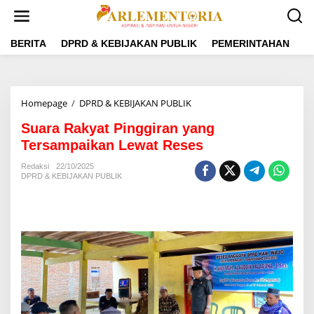
L
e
w
a
BERITA
DPRD & KEBIJAKAN PUBLIK
PEMERINTAHAN
P
t
i
k
e
Homepage
/
DPRD & KEBIJAKAN PUBLIK
S
k
u
o
Suara Rakyat Pinggiran yang
a
n
r
Tersampaikan Lewat Reses
t
a
e
R
Redaksi
22/10/2025
n
DPRD & KEBIJAKAN PUBLIK
a
k
y
a
t
P
i
n
g
g
i