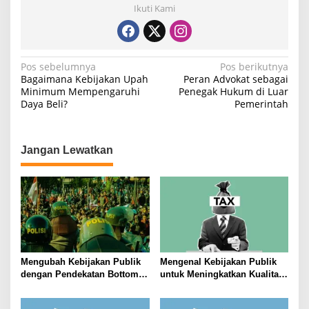
Ikuti Kami
N
Pos sebelumnya
Pos berikutnya
Bagaimana Kebijakan Upah
Peran Advokat sebagai
a
Minimum Mempengaruhi
Penegak Hukum di Luar
Daya Beli?
Pemerintah
v
i
g
Jangan Lewatkan
a
s
i
p
o
s
Mengubah Kebijakan Publik
Mengenal Kebijakan Publik
dengan Pendekatan Bottom-
untuk Meningkatkan Kualitas
Up
Hidup Masyarakat