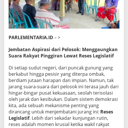
r
a
n
y
a
n
g
PARLEMENTARIA.ID
– >
T
e
r
Jembatan Aspirasi dari Pelosok: Menggaungkan
s
Suara Rakyat Pinggiran Lewat Reses Legislatif
a
m
Di setiap sudut negeri, dari puncak gunung yang
p
a
berkabut hingga pesisir yang diterpa ombak,
i
berdiam jutaan harapan dan impian. Namun, tak
k
jarang suara-suara dari pelosok ini terasa jauh dari
a
hingar-bingar pusat kekuasaan, seolah terisolasi
n
oleh jarak dan kesibukan. Dalam sistem demokrasi
L
e
kita, ada sebuah mekanisme penting yang
w
dirancang untuk menjembatani jurang ini:
Reses
a
Legislatif
. Lebih dari sekadar kunjungan rutin,
t
reses adalah momen krusial ketika wakil rakyat
R