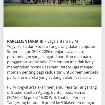
g
a
n
d
i
L
a
g
a
P
PARLEMENTARIA.ID
–
Laga antara PSIM
S
Yogyakarta dan Persita Tangerang dalam lanjutan
I
Super League 2025-2026 menjadi salah satu
M
Y
pertandingan yang sangat dinantikan oleh para
o
penggemar sepak bola. Pertemuan ini tidak hanya
g
menentukan posisi klasemen, tetapi juga menjadi
y
momen penting bagi kedua tim untuk memperbaiki
a
performa mereka yang sedang dalam fase sulit.
k
a
r
PSIM Yogyakarta akan menjamu Persita Tangerang
t
di Stadion Sultan Agung, Bantul, pada Kamis
a
(30/4/2026) pukul 15.30 WIB. Saat ini, Persita
v
Tangerang berada di posisi ke-9 klasemen dengan
s