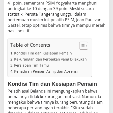
P
41 poin, sementara PSIM Yogyakarta menghuni
e
peringkat ke-10 dengan 39 poin. Meski secara
r
statistik, Persita Tangerang unggul dalam
s
pertemuan musim ini, pelatih PSIM, Jean Paul van
i
t
Gastel, tetap optimis bahwa timnya mampu meraih
a
hasil positif.
T
a
n
Table of Contents
g
e
Kondisi Tim dan Kesiapan Pemain
r
Kekurangan dan Perbaikan yang Dilakukan
a
Persiapan Tim Tamu
n
g
Kehadiran Pemain Asing dan Absensi
Kondisi Tim dan Kesiapan Pemain
Pelatih asal Belanda ini mengungkapkan bahwa
pemainnya tidak kekurangan motivasi. Namun, ia
mengakui bahwa timnya kurang beruntung dalam
beberapa pertandingan terakhir. “Kita sudah