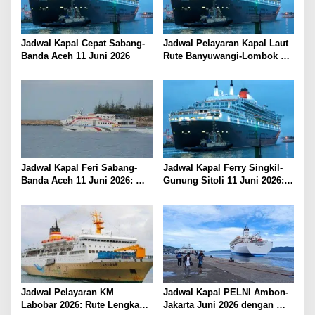
o
s
Jadwal Kapal Cepat Sabang-
Jadwal Pelayaran Kapal Laut
Banda Aceh 11 Juni 2026
Rute Banyuwangi-Lombok
Kamis, 11 Juni 2026
Jadwal Kapal Feri Sabang-
Jadwal Kapal Ferry Singkil-
Banda Aceh 11 Juni 2026:
Gunung Sitoli 11 Juni 2026:
Informasi Terkini untuk
Informasi Terkini dan Tarif
Penumpang dan Pengemudi
Lengkap
Jadwal Pelayaran KM
Jadwal Kapal PELNI Ambon-
Labobar 2026: Rute Lengkap
Jakarta Juni 2026 dengan