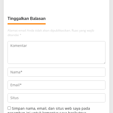
dari Jakarta ke Papua Barat
Tarif Promo Menarik
Alamat email Anda tidak akan dipublikasikan.
Ruas yang wajib
ditandai
*
Simpan nama, email, dan situs web saya pada
peramban ini untuk komentar saya berikutnya.