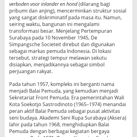
n
verboden voor inlander en hond
(dilarang bagi
S
pribumi dan anjing), mencerminkan struktur sosial
e
yang sangat diskriminatif pada masa itu. Namun,
n
seiring waktu, bangunan ini mengalami
i
B
transformasi besar. Menjelang Pertempuran
u
Surabaya pada 10 November 1945, De
d
Simpangsche Societeit direbut dan digunakan
a
sebagai markas pemuda Indonesia. Di lokasi
y
tersebut, strategi tempur melawan sekutu
a
S
disiapkan, menjadikannya sebagai simbol
u
perjuangan rakyat.
r
a
Pada tahun 1957, kompleks ini berganti nama
b
menjadi Balai Pemuda, yang kemudian menjadi
a
y
Sekretariat Front Pemuda. Era pemerintahan Wali
a
Kota Soekotjo Sastrodinoto (1965–1974) menandai
peran aktif Balai Pemuda sebagai pusat aktivitas
seni budaya. Akademi Seni Rupa Surabaya (Aksera)
lahir pada tahun 1968, menghidupkan Balai
Pemuda dengan berbagai kegiatan bergaya