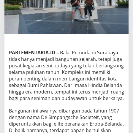
l
a
i
P
e
m
u
d
a
d
PARLEMENTARIA.ID
–
Balai Pemuda di
Surabaya
a
tidak hanya menjadi bangunan sejarah, tetapi juga
l
pusat kegiatan seni budaya yang telah berlangsung
a
m
selama puluhan tahun. Kompleks ini memiliki
P
peran penting dalam membangun identitas kota
e
sebagai Bumi Pahlawan. Dari masa Hindia Belanda
n
hingga era modern, tempat ini terus menjadi ruang
g
bagi para seniman dan budayawan untuk berkarya.
e
m
b
Bangunan ini awalnya dibangun pada tahun 1907
a
dengan nama De Simpangsche Societeit, yang
n
diperuntukkan bagi elite peranakan Eropa-Belanda.
g
Di balik namanya, terdapat papan bertuliskan
a