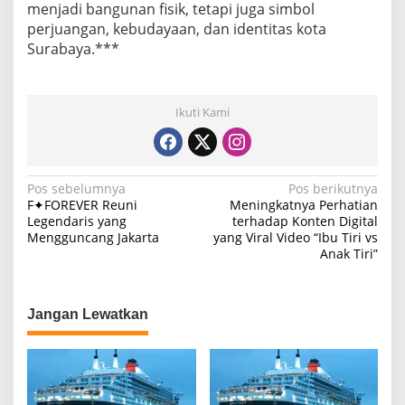
menjadi bangunan fisik, tetapi juga simbol
perjuangan, kebudayaan, dan identitas kota
Surabaya.***
Ikuti Kami
N
Pos sebelumnya
Pos berikutnya
F✦FOREVER Reuni
Meningkatnya Perhatian
a
Legendaris yang
terhadap Konten Digital
Mengguncang Jakarta
yang Viral Video “Ibu Tiri vs
v
Anak Tiri”
i
g
a
Jangan Lewatkan
s
i
p