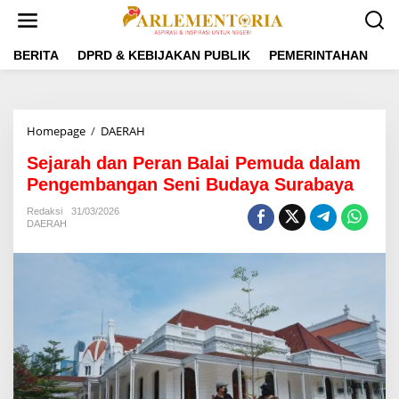
L
e
w
a
BERITA
DPRD & KEBIJAKAN PUBLIK
PEMERINTAHAN
P
t
i
k
e
Homepage
/
DAERAH
S
k
e
o
Sejarah dan Peran Balai Pemuda dalam
j
n
a
Pengembangan Seni Budaya Surabaya
t
r
e
a
Redaksi
31/03/2026
n
DAERAH
h
d
a
n
P
e
r
a
n
B
a