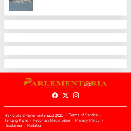
Hak Cipta ©Parlementaria.id 2025
Terms of Service
Tentang Kami
Pedoman Media Siber
Privacy Policy
Disclaimer
Redaksi