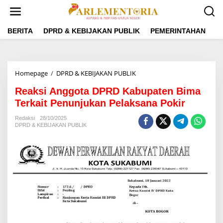
L
e
w
a
BERITA
DPRD & KEBIJAKAN PUBLIK
PEMERINTAHAN
P
t
i
k
e
Homepage
/
DPRD & KEBIJAKAN PUBLIK
R
k
e
o
Reaksi Anggota DPRD Kabupaten Bima
a
n
k
Terkait Penunjukan Pelaksana Pokir
t
s
e
i
Redaksi
28/10/2025
n
DPRD & KEBIJAKAN PUBLIK
A
n
g
g
o
t
a
D
P
R
D