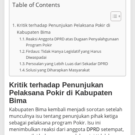
j
Table of Contents
u
k
a
n
Kritik terhadap Penunjukan Pelaksana Pokir di
P
Kabupaten Bima
e
Reaksi Anggota DPRD atas Dugaan Penyalahgunaan
l
Program Pokir
a
k
Firdaus: Tidak Hanya Legislatif yang Harus
s
Diwaspadai
a
Persoalan yang Lebih Luas dari Sekadar DPRD
n
Solusi yang Diharapkan Masyarakat
a
P
o
Kritik terhadap Penunjukan
k
Pelaksana Pokir di Kabupaten
i
Bima
r
Kabupaten Bima kembali menjadi sorotan setelah
munculnya isu tentang penunjukan pihak ketiga
sebagai pelaksana program Pokir. Isu ini
menimbulkan reaksi dari anggota
DPRD
setempat,