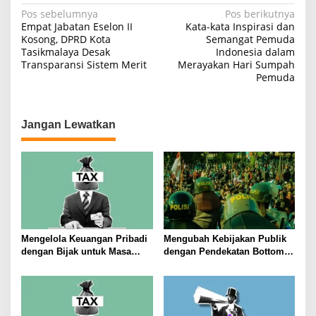
N
Pos sebelumnya
Pos berikutnya
Empat Jabatan Eselon II
Kata-kata Inspirasi dan
a
Kosong, DPRD Kota
Semangat Pemuda
Tasikmalaya Desak
Indonesia dalam
v
Transparansi Sistem Merit
Merayakan Hari Sumpah
i
Pemuda
g
a
Jangan Lewatkan
s
i
p
o
s
Mengelola Keuangan Pribadi
Mengubah Kebijakan Publik
dengan Bijak untuk Masa
dengan Pendekatan Bottom-
Depan yang Stabil
Up