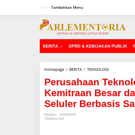
L
Tambahkan Menu
e
w
a
tutup
t
i
k
e
k
BERITA
DPRD & KEBIJAKAN PUBLIK
o
n
t
e
Homepage
/
BERITA
/
TEKNOLOGI
P
n
e
Perusahaan Teknol
r
u
Kemitraan Besar da
s
a
Seluler Berbasis Sat
h
a
a
Redaksi
14/04/2026
n
TEKNOLOGI
T
e
k