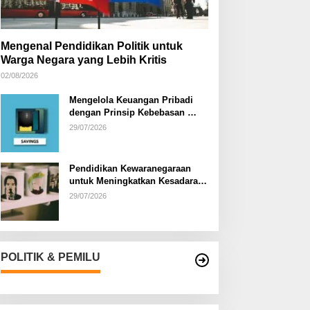
Mengenal Pendidikan Politik untuk
Warga Negara yang Lebih Kritis
02/08/2026
Mengelola Keuangan Pribadi
dengan Prinsip Kebebasan
Finansial
29/07/2026
Pendidikan Kewaranegaraan
untuk Meningkatkan Kesadaran
Berbangsa dan Bernegara di…
29/07/2026
POLITIK & PEMILU