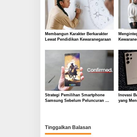
i
p
o
s
Membangun Karakter Berkarakter
Menginte
Lewat Pendidikan Kewaranegaraan
Kewarane
Sekolah 
Strategi Pemilihan Smartphone
Inovasi B
Samsung Sebelum Peluncuran
yang Men
Galaxy S27
Samsung