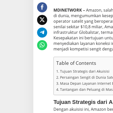
n
o
MDINETWORK
–
Amazon, salah
l
di dunia, mengumumkan kesepa
o
operator satelit yang beroperas
g
senilai sekitar $10,8 miliar, A
i
R
infrastruktur Globalstar, terma
a
Kesepakatan ini bertujuan un
k
menyediakan layanan koneksi int
s
menjadi kompetisi sengit denga
a
s
a
Table of Contents
M
e
Tujuan Strategis dari Akuisisi
l
u
Persaingan Sengit di Dunia Sate
n
Masa Depan Layanan Internet B
c
Tantangan dan Peluang di Ma
u
r
k
Tujuan Strategis dari A
a
n
Dengan akuisisi ini, Amazon 