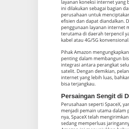
K
layanan koneksi internet yang b
e
ini dilakukan sebagai bagian da
m
perusahaan untuk menciptakan 
i
efisien dan dapat diandalkan. 
t
r
penggunaan layanan internet me
a
terutama di daerah terpencil ya
a
kabel atau 4G/5G konvensional
n
B
Pihak Amazon mengungkapkan b
e
s
penting dalam membangun bisn
a
integrasi antara perangkat selu
r
satelit. Dengan demikian, pela
d
internet yang lebih luas, bahka
a
l
bisa terjangkau.
a
m
Persaingan Sengit di D
B
Perusahaan seperti SpaceX, yan
i
s
menjadi pemain utama dalam pa
n
nya, SpaceX telah mengirimkan 
i
sedang memperluas jaringanny
s