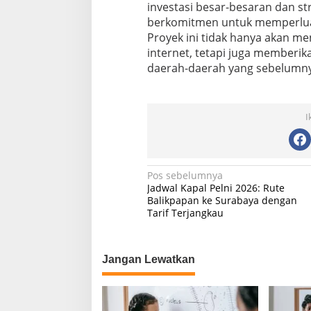
investasi besar-besaran dan st
berkomitmen untuk memperluas 
Proyek ini tidak hanya akan m
internet, tetapi juga memberika
daerah-daerah yang sebelumnya
I
N
Pos sebelumnya
Jadwal Kapal Pelni 2026: Rute
a
Balikpapan ke Surabaya dengan
Tarif Terjangkau
v
i
g
Jangan Lewatkan
a
s