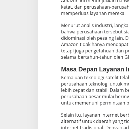
Amazon ini menunjukkan bahwa 
K
o
ketat, dan perusahaan-perusah
n
memperluas layanan mereka.
e
k
Menurut analis industri, lang
s
bahwa perusahaan tersebut si
i
S
didominasi oleh pesaing lain. 
e
Amazon tidak hanya mendapatk
l
tetapi juga pengetahuan dan 
u
selama bertahun-tahun oleh Gl
l
e
r
Masa Depan Layanan In
B
Kemajuan teknologi satelit te
e
perusahaan teknologi untuk me
r
b
lebih cepat dan stabil. Dalam 
a
perusahaan besar mulai berinve
s
untuk memenuhi permintaan p
i
s
Selain itu, layanan internet ber
S
a
alternatif untuk daerah yang ti
t
internet tradisional. Dengan ada