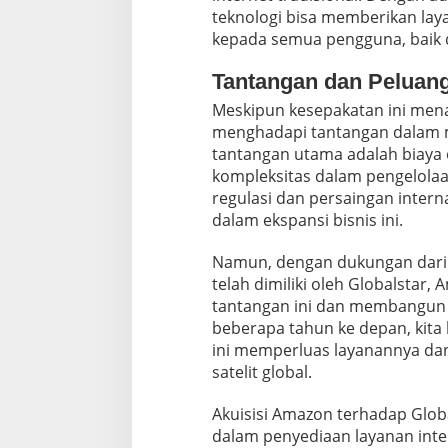
e
teknologi bisa memberikan laya
l
kepada semua pengguna, baik d
i
t
Tantangan dan Peluan
Meskipun kesepakatan ini men
menghadapi tantangan dalam me
tantangan utama adalah biaya 
kompleksitas dalam pengelolaan i
regulasi dan persaingan intern
dalam ekspansi bisnis ini.
Namun, dengan dukungan dari 
telah dimiliki oleh Globalsta
tantangan ini dan membangun b
beberapa tahun ke depan, kita
ini memperluas layanannya da
satelit global.
Akuisisi Amazon terhadap Glob
dalam penyediaan layanan inter