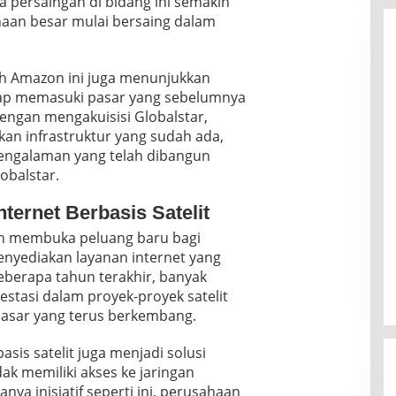
persaingan di bidang ini semakin
aan besar mulai bersaing dalam
kah Amazon ini juga menunjukkan
ap memasuki pasar yang sebelumnya
Dengan mengakuisisi Globalstar,
an infrastruktur yang sudah ada,
pengalaman yang telah dibangun
obalstar.
ternet Berbasis Satelit
lah membuka peluang baru bagi
nyediakan layanan internet yang
beberapa tahun terakhir, banyak
stasi dalam proyek-proyek satelit
asar yang terus berkembang.
basis satelit juga menjadi solusi
dak memiliki akses ke jaringan
nya inisiatif seperti ini, perusahaan