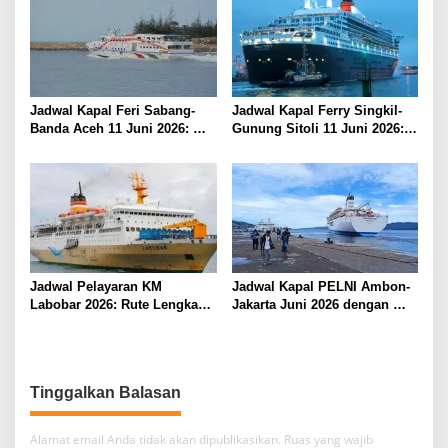
Jadwal Kapal Feri Sabang-
Jadwal Kapal Ferry Singkil-
Banda Aceh 11 Juni 2026:
Gunung Sitoli 11 Juni 2026:
Informasi Terkini untuk
Informasi Terkini dan Tarif
Penumpang dan Pengemudi
Lengkap
Jadwal Pelayaran KM
Jadwal Kapal PELNI Ambon-
Labobar 2026: Rute Lengkap
Jakarta Juni 2026 dengan
dari Jakarta ke Papua Barat
Tarif Promo Menarik
Alamat email Anda tidak akan dipublikasikan.
Ruas yang wajib