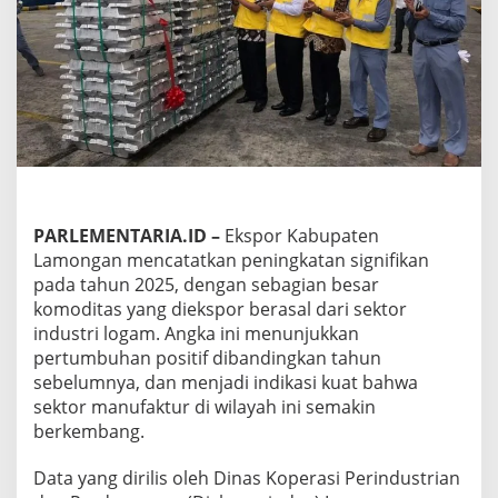
L
a
m
o
n
g
a
n
D
i
d
o
PARLEMENTARIA.ID
–
Ekspor Kabupaten
r
Lamongan mencatatkan peningkatan signifikan
o
pada tahun 2025, dengan sebagian besar
n
g
komoditas yang diekspor berasal dari sektor
S
industri logam. Angka ini menunjukkan
e
pertumbuhan positif dibandingkan tahun
k
sebelumnya, dan menjadi indikasi kuat bahwa
t
sektor manufaktur di wilayah ini semakin
o
r
berkembang.
I
n
Data yang dirilis oleh Dinas Koperasi Perindustrian
d