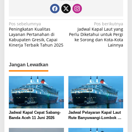
N
Pos sebelumnya
Pos berikutnya
Peningkatan Kualitas
Jadwal Kapal Laut yang
a
Layanan Pertanahan di
Perlu Diketahui untuk Pergi
Kabupaten Gresik, Capai
ke Sorong dan Kota-Kota
v
Kinerja Terbaik Tahun 2025
Lainnya
i
g
a
Jangan Lewatkan
s
i
p
o
s
Jadwal Kapal Cepat Sabang-
Jadwal Pelayaran Kapal Laut
Banda Aceh 11 Juni 2026
Rute Banyuwangi-Lombok
Kamis, 11 Juni 2026