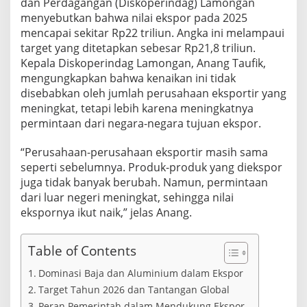
dan Perdagangan (Diskoperindag) Lamongan
u
menyebutkan bahwa nilai ekspor pada 2025
s
t
mencapai sekitar Rp22 triliun. Angka ini melampaui
r
target yang ditetapkan sebesar Rp21,8 triliun.
i
Kepala Diskoperindag Lamongan, Anang Taufik,
L
mengungkapkan bahwa kenaikan ini tidak
o
g
disebabkan oleh jumlah perusahaan eksportir yang
a
meningkat, tetapi lebih karena meningkatnya
m
permintaan dari negara-negara tujuan ekspor.
“Perusahaan-perusahaan eksportir masih sama
seperti sebelumnya. Produk-produk yang diekspor
juga tidak banyak berubah. Namun, permintaan
dari luar negeri meningkat, sehingga nilai
ekspornya ikut naik,” jelas Anang.
Table of Contents
Dominasi Baja dan Aluminium dalam Ekspor
Target Tahun 2026 dan Tantangan Global
Peran Pemerintah dalam Mendukung Ekspor