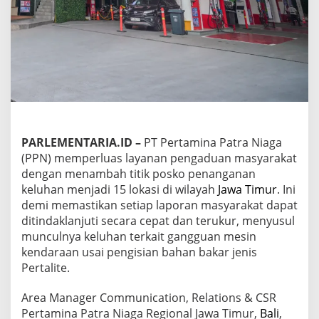
g
a
T
a
m
b
a
h
1
5
P
PARLEMENTARIA.ID –
PT Pertamina Patra Niaga
o
(PPN) memperluas layanan pengaduan masyarakat
s
k
dengan menambah titik posko penanganan
o
keluhan menjadi 15 lokasi di wilayah
Jawa Timur
. Ini
K
demi memastikan setiap laporan masyarakat dapat
e
ditindaklanjuti secara cepat dan terukur, menyusul
l
u
munculnya keluhan terkait gangguan mesin
h
kendaraan usai pengisian bahan bakar jenis
a
Pertalite.
n
B
Area Manager Communication, Relations & CSR
B
M
Pertamina Patra Niaga Regional Jawa Timur,
Bali
,