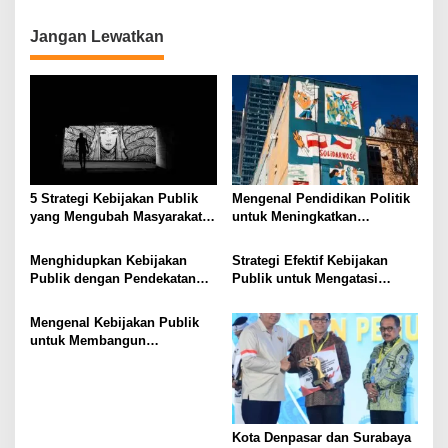
g
a
Jangan Lewatkan
s
i
p
o
s
5 Strategi Kebijakan Publik
Mengenal Pendidikan Politik
yang Mengubah Masyarakat
untuk Meningkatkan
Melalui Inovasi Sosial
Kesadaran Demokrasi
Menghidupkan Kebijakan
Strategi Efektif Kebijakan
Publik dengan Pendekatan
Publik untuk Mengatasi
Berbasis Masyarakat
Kemiskinan di Daerah
Terpencil
Mengenal Kebijakan Publik
untuk Membangun
Masyarakat yang Lebih Baik
Kota Denpasar dan Surabaya