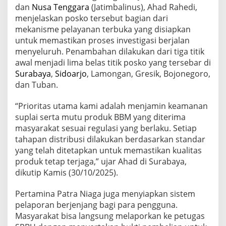
d
dan
Nusa Tenggara
(Jatimbalinus), Ahad Rahedi,
i
menjelaskan posko tersebut bagian dari
J
mekanisme pelayanan terbuka yang disiapkan
a
untuk memastikan proses investigasi berjalan
w
a
menyeluruh. Penambahan dilakukan dari tiga titik
T
awal menjadi lima belas titik posko yang tersebar di
i
Surabaya
,
Sidoarjo
, Lamongan, Gresik, Bojonegoro,
m
dan Tuban.
u
r
“Prioritas utama kami adalah menjamin keamanan
suplai serta mutu produk BBM yang diterima
masyarakat sesuai regulasi yang berlaku. Setiap
tahapan distribusi dilakukan berdasarkan standar
yang telah ditetapkan untuk memastikan kualitas
produk tetap terjaga,” ujar Ahad di Surabaya,
dikutip Kamis (30/10/2025).
Pertamina Patra Niaga juga menyiapkan sistem
pelaporan berjenjang bagi para pengguna.
Masyarakat bisa langsung melaporkan ke petugas