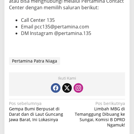
atau bisa menghubungi melalui Pertamina Contact
Center dengan memilih saluran berikut:
Call Center 135
Email pcc135@pertamina.com
DM Instagram @pertamina.135
Pertamina Patra Niaga
Ikuti Kami
N
Pos sebelumnya
Pos berikutnya
Gempa Bumi Berpusat di
Limbah MBG di
a
Darat dan di Laut Guncang
Temanggung Dibuang ke
Jawa Barat, Ini Lokasinya
Sungai, Komisi B DPRD
v
Ngamuk!
i