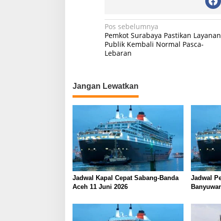
N
Pos sebelumnya
Pemkot Surabaya Pastikan Layanan
a
Publik Kembali Normal Pasca-
Lebaran
v
i
g
Jangan Lewatkan
a
s
i
p
o
s
Jadwal Kapal Cepat Sabang-Banda
Jadwal Pe
Aceh 11 Juni 2026
Banyuwan
Juni 2026