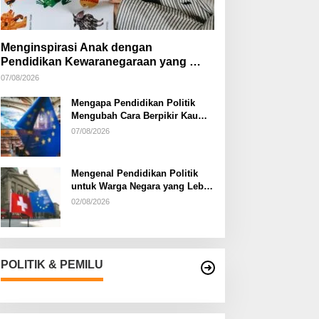
Menginspirasi Anak dengan
Pendidikan Kewaranegaraan yang
Kreatif
07/08/2026
Mengapa Pendidikan Politik
Mengubah Cara Berpikir Kaum
Muda
07/08/2026
Mengenal Pendidikan Politik
untuk Warga Negara yang Lebih
Kritis
02/08/2026
POLITIK & PEMILU