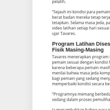
g
pelatih.
“Sejauh ini kondisi para pemain
berat badan mereka tetap terj
tetapkan. Selama masa jeda, p
video latihan setiap hari sesu
ujar Tavares.
Program Latihan Dises
Fisik Masing-Masing
Tavares menerapkan program l
pemain sesuai dengan kondisi f
karena beberapa pemain masih
menilai bahwa masa jeda komp
bagi pemain yang sedang menj
memperbaiki kondisi secara be
“Programnya memang berbeda-
sedang dalam proses pemulihan
Ia menambahkan bahwa para pe