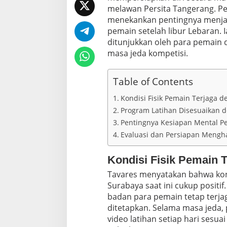
g
melawan Persita Tangerang. Pel
L
a
menekankan pentingnya menjaga
g
pemain setelah libur Lebaran. 
a
ditunjukkan oleh para pemain
L
masa jeda kompetisi.
a
w
a
Table of Contents
n
P
Kondisi Fisik Pemain Terjaga d
e
r
Program Latihan Disesuaikan d
s
Pentingnya Kesiapan Mental P
i
Evaluasi dan Persiapan Mengh
t
a
T
Kondisi Fisik Pemain 
a
n
Tavares menyatakan bahwa kond
g
Surabaya saat ini cukup positif
e
badan para pemain tetap terjag
r
ditetapkan. Selama masa jeda,
a
video latihan setiap hari sesu
n