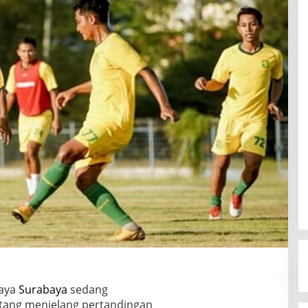
aya
Surabaya
sedang
tang menjelang pertandingan