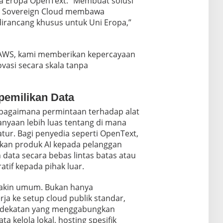
a Eropa OpenText. “Membuat solusi
n Sovereign Cloud membawa
dirancang khusus untuk Uni Eropa,”
AWS, kami memberikan kepercayaan
vasi secara skala tanpa
pemilikan Data
agaimana permintaan terhadap alat
anyaan lebih luas tentang di mana
tur. Bagi penyedia seperti OpenText,
kan produk AI kepada pelanggan
data secara bebas lintas batas atau
tif kepada pihak luar.
makin umum. Bukan hanya
 ke setup cloud publik standar,
endekatan yang menggabungkan
a kelola lokal, hosting spesifik