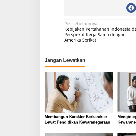
N
Pos sebelumnya
Kebijakan Pertahanan Indonesia d
a
Perspektif Kerja Sama dengan
Amerika Serikat
v
i
g
Jangan Lewatkan
a
s
i
p
o
s
Membangun Karakter Berkarakter
Menginte
Lewat Pendidikan Kewaranegaraan
Kewarane
Sekolah 