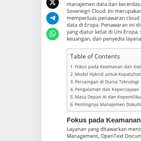
n
manajemen data dan kecerdasa
T
Sovereign Cloud. Ini merupakan
e
x
memperluas penawaran cloud 
t
data di Eropa. Penawaran ini d
yang diatur ketat di Uni Eropa
keuangan, dan penyedia layana
Table of Contents
Fokus pada Keamanan dan Ke
Model Hybrid untuk Kepatuhan
Persaingan di Dunia Teknologi
Pengalaman dan Kepercayaan
Masa Depan AI dan Kepemilika
Pentingnya Manajemen Doku
Fokus pada Keamanan
Layanan yang ditawarkan men
Management, OpenText Docum