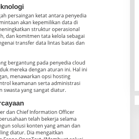
eknologi
gah persaingan ketat antara penyedia
intaan akan kepemilikan data di
eningkatkan struktur operasional
sah, dan komitmen tata kelola sebagai
enai transfer data lintas batas dan
ang bergantung pada penyedia cloud
uk mereka dengan aturan ini. Hal ini
an, menawarkan opsi hosting
ntrol keamanan serta administrasi
n swasta yang sangat diatur.
rcayaan
cer dan Chief Information Officer
erusahaan telah bekerja selama
gun solusi konten yang aman dan
ling diatur. Dia mengaitkan