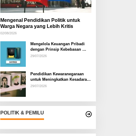
Mengenal Pendidikan Politik untuk
Warga Negara yang Lebih Kritis
02/08/2026
Mengelola Keuangan Pribadi
dengan Prinsip Kebebasan
Finansial
29/07/2026
Pendidikan Kewaranegaraan
untuk Meningkatkan Kesadaran
Berbangsa dan Bernegara di…
29/07/2026
POLITIK & PEMILU