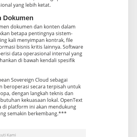
onal yang lebih ketat.
n Dokumen
emen dokumen dan konten dalam
kkan betapa pentingnya sistem-
sistem ini. Sistem-sistem ini sering kali menyimpan kontrak, file
ormasi bisnis kritis lainnya. Software
risi data operasional internal yang
hankan di bawah kendali spesifik
ean Sovereign Cloud sebagai
 beroperasi secara terpisah untuk
opa, dengan langkah teknis dan
ebutuhan kekuasaan lokal. OpenText
di platform ini akan mendukung
yang semakin berkembang.***
kuti Kami