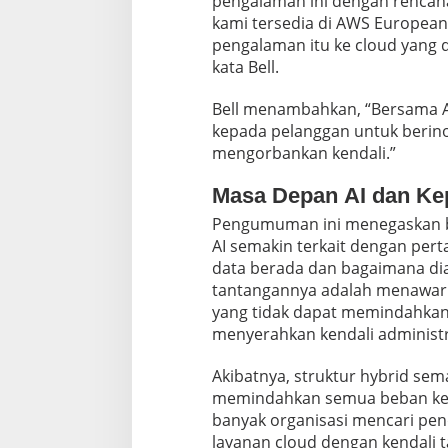
pengalaman ini dengan rencan
kami tersedia di AWS Europea
pengalaman itu ke cloud yang 
kata Bell.
Bell menambahkan, “Bersama 
kepada pelanggan untuk berino
mengorbankan kendali.”
Masa Depan AI dan Ke
Pengumuman ini menegaskan b
AI semakin terkait dengan pert
data berada dan bagaimana dia
tantangannya adalah menawar
yang tidak dapat memindahkan 
menyerahkan kendali administra
Akibatnya, struktur hybrid se
memindahkan semua beban kerja
banyak organisasi mencari p
layanan cloud dengan kendali tat