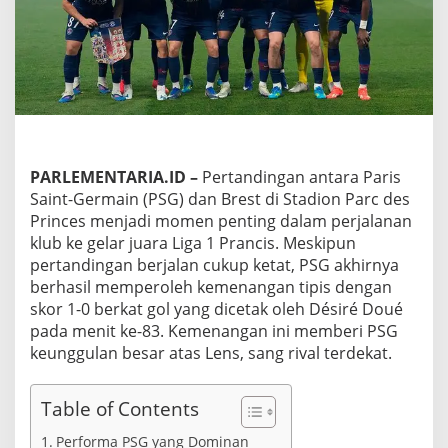
j
u
G
e
l
a
r
J
u
a
PARLEMENTARIA.ID
–
Pertandingan antara Paris
r
Saint-Germain (PSG) dan Brest di Stadion Parc des
a
Princes menjadi momen penting dalam perjalanan
L
i
klub ke gelar juara Liga 1 Prancis. Meskipun
g
pertandingan berjalan cukup ketat, PSG akhirnya
a
berhasil memperoleh kemenangan tipis dengan
1
skor 1-0 berkat gol yang dicetak oleh Désiré Doué
P
pada menit ke-83. Kemenangan ini memberi PSG
r
a
keunggulan besar atas Lens, sang rival terdekat.
n
c
i
Table of Contents
s
Performa PSG yang Dominan