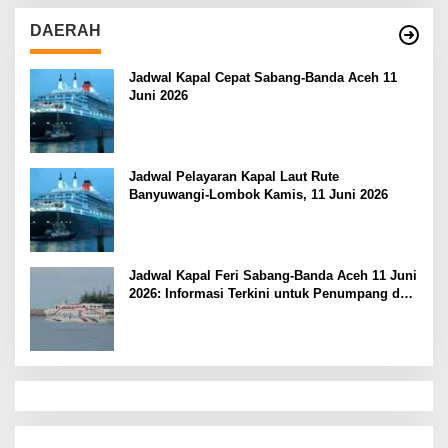
DAERAH
Jadwal Kapal Cepat Sabang-Banda Aceh 11
Juni 2026
Jadwal Pelayaran Kapal Laut Rute
Banyuwangi-Lombok Kamis, 11 Juni 2026
Jadwal Kapal Feri Sabang-Banda Aceh 11 Juni
2026: Informasi Terkini untuk Penumpang dan
Pengemudi