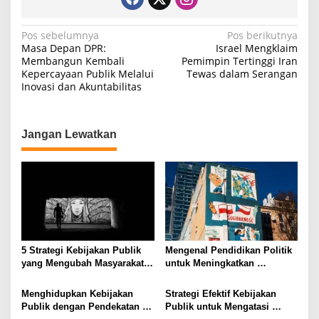
N
Pos sebelumnya
Pos berikutnya
Masa Depan DPR:
Israel Mengklaim
a
Membangun Kembali
Pemimpin Tertinggi Iran
Kepercayaan Publik Melalui
Tewas dalam Serangan
v
Inovasi dan Akuntabilitas
i
g
a
Jangan Lewatkan
s
i
p
o
s
5 Strategi Kebijakan Publik
Mengenal Pendidikan Politik
yang Mengubah Masyarakat
untuk Meningkatkan
Melalui Inovasi Sosial
Kesadaran Demokrasi
Menghidupkan Kebijakan
Strategi Efektif Kebijakan
Publik dengan Pendekatan
Publik untuk Mengatasi