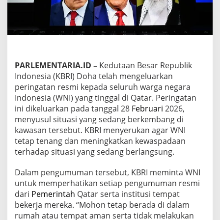
a
k
e
p
a
d
a
W
PARLEMENTARIA.ID –
Kedutaan Besar Republik
a
Indonesia (KBRI) Doha telah mengeluarkan
r
peringatan resmi kepada seluruh warga negara
g
Indonesia (WNI) yang tinggal di Qatar. Peringatan
a
ini dikeluarkan pada tanggal 28
Februari
2026,
N
e
menyusul situasi yang sedang berkembang di
g
kawasan tersebut. KBRI menyerukan agar WNI
a
tetap tenang dan meningkatkan kewaspadaan
r
terhadap situasi yang sedang berlangsung.
a
I
n
Dalam pengumuman tersebut, KBRI meminta WNI
d
untuk memperhatikan setiap pengumuman resmi
o
dari
Pemerintah
Qatar serta institusi tempat
n
bekerja mereka. “Mohon tetap berada di dalam
e
s
rumah atau tempat aman serta tidak melakukan