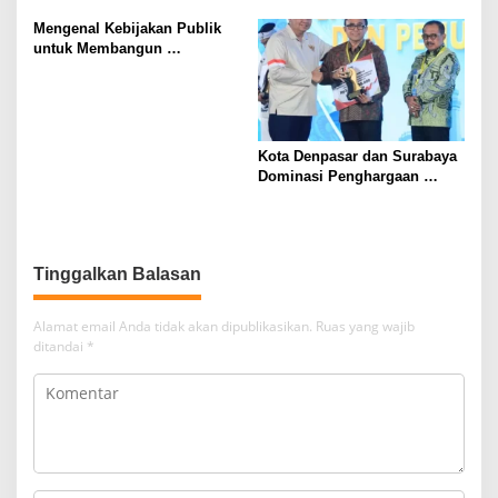
Berbasis Masyarakat
Kemiskinan di Daerah
Terpencil
Mengenal Kebijakan Publik
untuk Membangun
Masyarakat yang Lebih Baik
Kota Denpasar dan Surabaya
Dominasi Penghargaan
Kemendagri 2026
Alamat email Anda tidak akan dipublikasikan.
Ruas yang wajib
ditandai
*