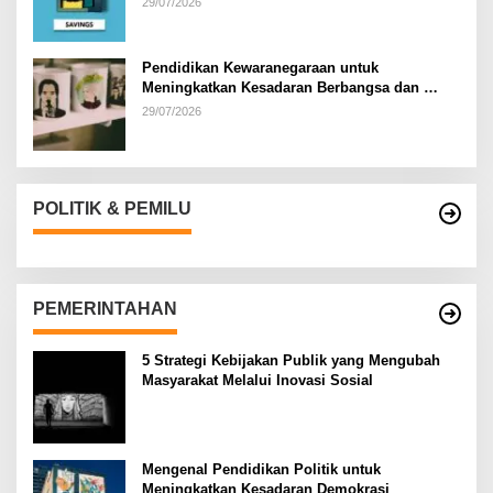
29/07/2026
Pendidikan Kewaranegaraan untuk
Meningkatkan Kesadaran Berbangsa dan
Bernegara di…
29/07/2026
POLITIK & PEMILU
PEMERINTAHAN
5 Strategi Kebijakan Publik yang Mengubah
Masyarakat Melalui Inovasi Sosial
Mengenal Pendidikan Politik untuk
Meningkatkan Kesadaran Demokrasi