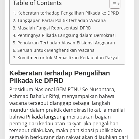
Table of Contents
,
B
Keberatan terhadap Pengalihan Pilkada ke DPRD
E
M
Tanggapan Partai Politik terhadap Wacana
P
Masalah Fungsi Representasi DPRD
T
Pentingnya Pilkada Langsung dalam Demokrasi
N
U
Penolakan Terhadap Alasan Efisiensi Anggaran
S
Seruan untuk Menghentikan Wacana
e
Komitmen untuk Memastikan Kedaulatan Rakyat
l
u
r
Keberatan terhadap Pengalihan
u
Pilkada ke DPRD
h
N
Presidium Nasional BEM PTNU Se-Nusantara,
u
Achmad Baha’ur Rifqi, menyampaikan bahwa
s
wacana tersebut dianggap sebagai langkah
a
n
mundur dalam praktik demokrasi lokal. Ia menilai
t
bahwa
Pilkada langsung
merupakan bagian
a
penting dari kedaulatan rakyat. Jika pengalihan
r
tersebut dilakukan, maka partisipasi publik akan
a
M
semakin berkurang dan rakyat akan dijauhkan dari