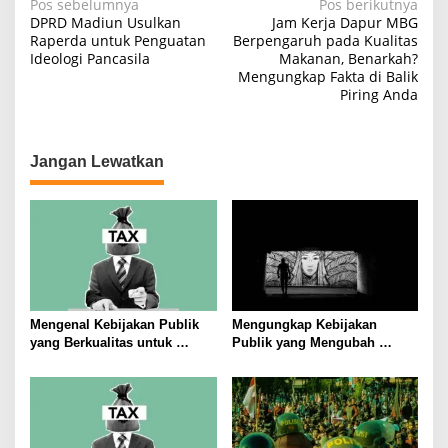
N
Pos sebelumnya
Pos berikutnya
DPRD Madiun Usulkan
Jam Kerja Dapur MBG
a
Raperda untuk Penguatan
Berpengaruh pada Kualitas
Ideologi Pancasila
Makanan, Benarkah?
v
Mengungkap Fakta di Balik
i
Piring Anda
g
a
Jangan Lewatkan
s
i
p
o
s
Mengenal Kebijakan Publik
Mengungkap Kebijakan
yang Berkualitas untuk
Publik yang Mengubah
Meningkatkan Kesejahteraan
Masyarakat
Masyarakat