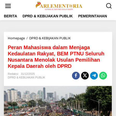
L
e
w
a
BERITA
DPRD & KEBIJAKAN PUBLIK
PEMERINTAHAN
P
t
i
k
e
Homepage
/
DPRD & KEBIJAKAN PUBLIK
P
k
e
o
Peran Mahasiswa dalam Menjaga
r
n
a
Kedaulatan Rakyat, BEM PTNU Seluruh
t
n
e
Nusantara Menolak Usulan Pemilihan
M
n
Kepala Daerah oleh DPRD
a
h
Redaksi
31/12/2025
a
DPRD & KEBIJAKAN PUBLIK
s
i
s
w
a
d
a
l