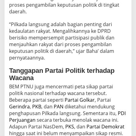
e
proses pengambilan keputusan politik di tingkat
n
daerah.
o
l
“Pilkada langsung adalah bagian penting dari
a
k
kedaulatan rakyat. Mengalihkannya ke DPRD
U
berisiko mempersempit partisipasi publik dan
s
menjauhkan rakyat dari proses pengambilan
u
keputusan politik di daerah,” ujar Baha’ dalam
l
pernyataannya.
a
n
P
Tanggapan Partai Politik terhadap
e
Wacana
m
i
BEM PTNU juga mencermati peta sikap partai
l
politik nasional terhadap wacana tersebut.
i
Beberapa partai seperti
Partai Golkar
, Partai
h
Gerindra
,
PKB
, dan
PAN
diketahui mendukung
a
n
penghapusan Pilkada langsung. Sementara itu,
PDI
K
Perjuangan
secara terbuka menolak wacana ini.
e
Adapun Partai NasDem,
PKS
, dan
Partai Demokrat
p
hingga saat ini belum menyampaikan sikap resmi.
a