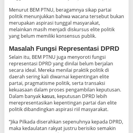
l
a
Menurut BEM PTNU, beragamnya sikap partai
D
politik menunjukkan bahwa wacana tersebut bukan
a
merupakan aspirasi tunggal masyarakat,
e
melainkan masih menjadi diskursus elite politik
r
a
yang belum memiliki konsensus publik.
h
o
Masalah Fungsi Representasi DPRD
l
Selain itu, BEM PTNU juga menyoroti fungsi
e
h
representasi DPRD yang dinilai belum berjalan
D
secara ideal. Mereka menilai praktik politik di
P
daerah sering kali diwarnai kepentingan elite
R
partai, pragmatisme politik, serta transaksi
D
kekuasaan dalam proses pengambilan keputusan.
Dalam banyak
kasus
, keputusan DPRD lebih
merepresentasikan kepentingan partai dan elite
politik dibandingkan aspirasi riil masyarakat.
“Jika Pilkada diserahkan sepenuhnya kepada DPRD,
maka kedaulatan rakyat justru berisiko semakin