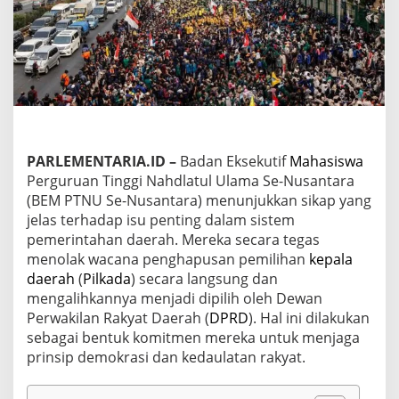
a
m
M
e
n
j
a
g
a
K
PARLEMENTARIA.ID –
Badan Eksekutif
Mahasiswa
e
Perguruan Tinggi Nahdlatul Ulama Se-Nusantara
d
a
(BEM PTNU Se-Nusantara) menunjukkan sikap yang
u
jelas terhadap isu penting dalam sistem
l
pemerintahan daerah. Mereka secara tegas
a
menolak wacana penghapusan pemilihan
kepala
t
a
daerah
(
Pilkada
) secara langsung dan
n
mengalihkannya menjadi dipilih oleh Dewan
R
Perwakilan Rakyat Daerah (
DPRD
). Hal ini dilakukan
a
sebagai bentuk komitmen mereka untuk menjaga
k
prinsip demokrasi dan kedaulatan rakyat.
y
a
t