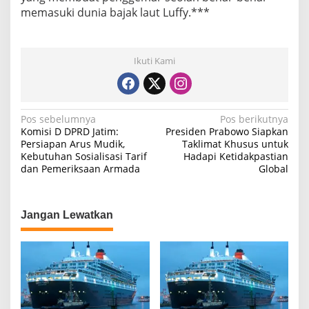
memasuki dunia bajak laut Luffy.***
Ikuti Kami
N
Pos sebelumnya
Pos berikutnya
Komisi D DPRD Jatim:
Presiden Prabowo Siapkan
a
Persiapan Arus Mudik,
Taklimat Khusus untuk
Kebutuhan Sosialisasi Tarif
Hadapi Ketidakpastian
v
dan Pemeriksaan Armada
Global
i
g
a
Jangan Lewatkan
s
i
p
o