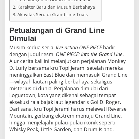
C
Karakter Baru dan Musuh Berbahaya
E
k
Aktivitas Seru di Grand Line Trials
e
J
Petualangan di Grand Line
a
k
Dimulai
a
Musim kedua serial
r
live-action
ONE PIECE
hadir
t
dengan judul resmi
ONE PIECE: Into the Grand Line
.
a
Alur cerita kali ini melanjutkan perjalanan Monkey
D. Luffy bersama kru Topi Jerami setelah mereka
meninggalkan East Blue dan memasuki Grand Line
—wilayah lautan paling berbahaya sekaligus
misterius di dunia. Perjalanan dimulai dari
Loguetown, kota yang dikenal sebagai tempat
eksekusi raja bajak laut legendaris Gol D. Roger.
Dari sana, kru Topi Jerami harus melewati Reverse
Mountain, gerbang ekstrem menuju Grand Line,
hingga menjelajahi pulau-pulau ikonik seperti
Whisky Peak, Little Garden, dan Drum Island.