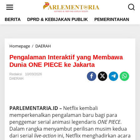
L
e
w
a
BERITA
DPRD & KEBIJAKAN PUBLIK
PEMERINTAHAN
P
t
i
k
e
Homepage
/
DAERAH
P
k
e
o
Pengalaman Interaktif yang Membawa
n
n
g
Dunia ONE PIECE ke Jakarta
t
a
e
l
Redaksi
10/03/2026
n
DAERAH
a
m
a
n
I
PARLEMENTARIA.ID
–
Netflix kembali
n
t
memperkenalkan pengalaman baru bagi para
e
penggemar serial animasi legendaris
ONE PIECE
.
r
Dalam rangka menyambut perilisan musim kedua
a
dari serial
live-action
ini, Netflix menghadirkan acara
k