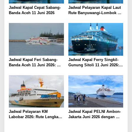
s
Jadwal Kapal Cepat Sabang-
Jadwal Pelayaran Kapal Laut
Banda Aceh 11 Juni 2026
Rute Banyuwangi-Lombok
Kamis, 11 Juni 2026
Jadwal Kapal Feri Sabang-
Jadwal Kapal Ferry Singkil-
Banda Aceh 11 Juni 2026:
Gunung Sitoli 11 Juni 2026:
Informasi Terkini untuk
Informasi Terkini dan Tarif
Penumpang dan Pengemudi
Lengkap
Jadwal Pelayaran KM
Jadwal Kapal PELNI Ambon-
Labobar 2026: Rute Lengkap
Jakarta Juni 2026 dengan
dari Jakarta ke Papua Barat
Tarif Promo Menarik