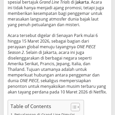
t
spesial bertajuk
Grand Line Trials
di
Jakarta
. Acara
i
ini tidak hanya menjadi ajang promosi, tetapi juga
f
memberikan kesempatan bagi penggemar untuk
y
merasakan langsung atmosfer dunia bajak laut
a
yang penuh petualangan dan misteri.
n
g
M
Acara tersebut digelar di Senayan Park mulai 6
e
hingga 15 Maret 2026, sebagai bagian dari
m
perayaan global menuju tayangnya
ONE PIECE
b
Season 2
. Selain di Jakarta, acara ini juga
a
w
diselenggarakan di berbagai negara seperti
a
Amerika Serikat, Prancis, Jepang, Italia, dan
D
Thailand. Tujuan utamanya adalah untuk
u
memperkuat hubungan antara penggemar dan
n
i
dunia
ONE PIECE
, sekaligus mempersiapkan
a
penonton untuk menyaksikan musim terbaru yang
O
akan tayang perdana pada 10 Maret 2026 di Netflix.
N
E
P
Table of Contents
I
E
Petualangan di Grand Line Dimulai