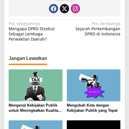
N
Pos sebelumnya
Pos berikutnya
Mengapa DPRD Disebut
Sejarah Perkembangan
a
Sebagai Lembaga
DPRD di Indonesia
Perwakilan Daerah?
v
i
g
Jangan Lewatkan
a
s
i
p
o
s
Mengenal Kebijakan Publik
Mengubah Kota dengan
untuk Meningkatkan Kualitas
Kebijakan Publik yang Tepat
Hidup Masyarakat