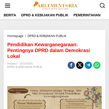
L
e
w
a
BERITA
DPRD & KEBIJAKAN PUBLIK
PEMERINTAHAN
P
t
i
k
e
Homepage
/
DPRD & KEBIJAKAN PUBLIK
P
k
e
o
Pendidikan Kewarganegaraan:
n
n
d
Pentingnya DPRD dalam Demokrasi
t
i
e
Lokal
d
n
i
Redaksi
10/10/2025
k
DPRD & KEBIJAKAN PUBLIK
a
n
K
e
w
a
r
g
a