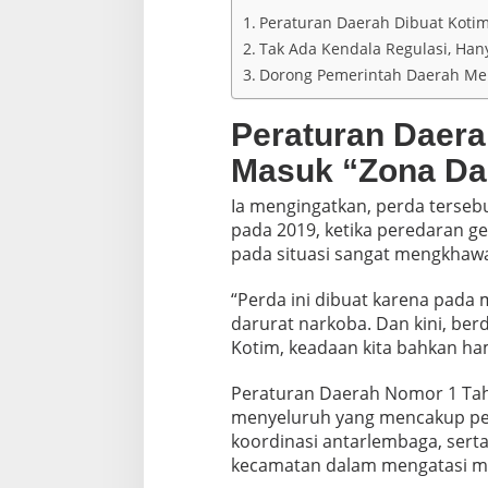
r
Peraturan Daerah Dibuat Koti
u
s
Tak Ada Kendala Regulasi, Ha
L
Dorong Pemerintah Daerah Men
a
w
a
Peraturan Daera
n
Masuk “Zona Da
Ia mengingatkan, perda tersebu
pada 2019, ketika peredaran ge
pada situasi sangat mengkhawa
“Perda ini dibuat karena pada 
darurat narkoba. Dan kini, be
Kotim, keadaan kita bahkan ha
Peraturan Daerah Nomor 1 Tah
menyeluruh yang mencakup pen
koordinasi antarlembaga, sert
kecamatan dalam mengatasi m