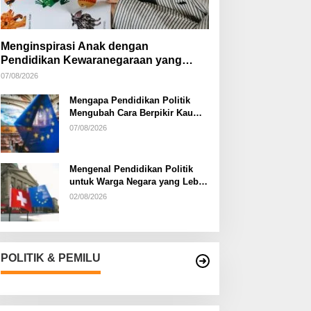
Menginspirasi Anak dengan
Pendidikan Kewaranegaraan yang
Kreatif
07/08/2026
Mengapa Pendidikan Politik
Mengubah Cara Berpikir Kaum
Muda
07/08/2026
Mengenal Pendidikan Politik
untuk Warga Negara yang Lebih
Kritis
02/08/2026
POLITIK & PEMILU