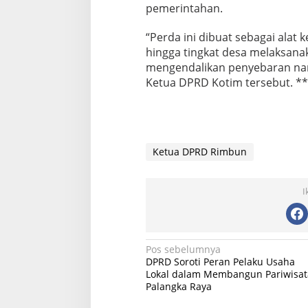
pemerintahan.
“Perda ini dibuat sebagai alat 
hingga tingkat desa melaksanak
mengendalikan penyebaran nark
Ketua DPRD Kotim tersebut. *
Ketua DPRD Rimbun
I
N
Pos sebelumnya
DPRD Soroti Peran Pelaku Usaha
a
Lokal dalam Membangun Pariwisat
Palangka Raya
v