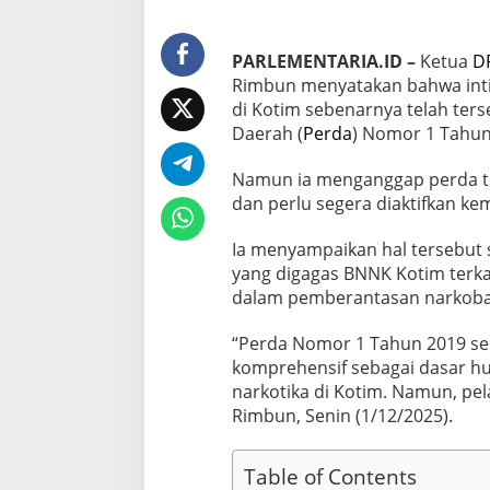
i
m
D
PARLEMENTARIA.ID –
Ketua
D
e
k
Rimbun menyatakan bahwa int
a
di Kotim sebenarnya telah ters
t
Daerah (
Perda
) Nomor 1 Tahun
i
Z
Namun ia menganggap perda ter
o
n
dan perlu segera diaktifkan kem
a
H
Ia menyampaikan hal tersebut 
i
yang digagas BNNK Kotim terk
t
dalam pemberantasan narkoba
a
m
,
“Perda Nomor 1 Tahun 2019 se
S
komprehensif sebagai dasar 
e
narkotika di Kotim. Namun, pe
m
Rimbun, Senin (1/12/2025).
u
a
H
Table of Contents
a