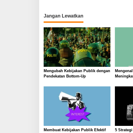
i
g
Jangan Lewatkan
a
s
i
p
o
s
Mengubah Kebijakan Publik dengan
Mengenal 
Pendekatan Bottom-Up
Meningkat
Masyarak
Membuat Kebijakan Publik Efektif
5 Strateg