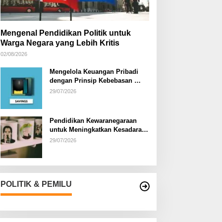
Mengenal Pendidikan Politik untuk
Warga Negara yang Lebih Kritis
02/08/2026
Mengelola Keuangan Pribadi
dengan Prinsip Kebebasan
Finansial
29/07/2026
Pendidikan Kewaranegaraan
untuk Meningkatkan Kesadaran
Berbangsa dan Bernegara di…
29/07/2026
POLITIK & PEMILU