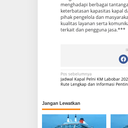
menghadapi berbagai tantanga
keterbatasan kapasitas kapal 
pihak pengelola dan masyarakat
kualitas layanan serta komunika
terkait dan pengguna jasa.***
I
N
Pos sebelumnya
Jadwal Kapal Pelni KM Labobar 202
a
Rute Lengkap dan Informasi Penti
v
i
Jangan Lewatkan
g
a
s