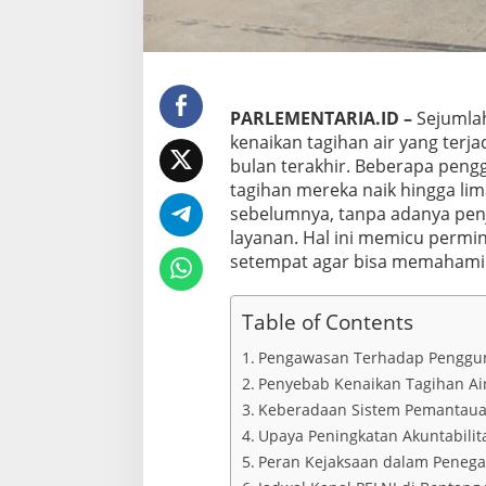
n
K
e
k
h
a
PARLEMENTARIA.ID
–
Sejumla
w
a
kenaikan tagihan air yang terja
t
bulan terakhir. Beberapa pen
i
tagihan mereka naik hingga lima
r
sebelumnya, tanpa adanya penje
a
n
layanan. Hal ini memicu permin
W
setempat agar bisa memahami 
a
r
g
Table of Contents
a
Pengawasan Terhadap Penggun
Penyebab Kenaikan Tagihan Ai
Keberadaan Sistem Pemantauan
Upaya Peningkatan Akuntabili
Peran Kejaksaan dalam Peneg