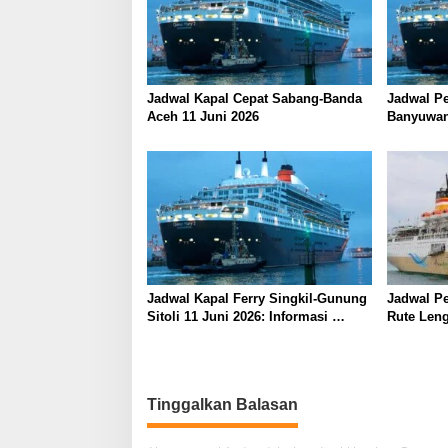
i
p
o
s
Jadwal Kapal Cepat Sabang-Banda
Jadwal Pe
Aceh 11 Juni 2026
Banyuwan
Juni 2026
Jadwal Kapal Ferry Singkil-Gunung
Jadwal Pe
Sitoli 11 Juni 2026: Informasi
Rute Leng
Terkini dan Tarif Lengkap
Barat