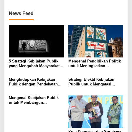
News Feed
5 Strategi Kebijakan Publik
Mengenal Pendidikan Politik
yang Mengubah Masyarakat
untuk Meningkatkan
Melalui Inovasi Sosial
Kesadaran Demokrasi
Menghidupkan Kebijakan
Strategi Efektif Kebijakan
Publik dengan Pendekatan
Publik untuk Mengatasi
Berbasis Masyarakat
Kemiskinan di Daerah
Terpencil
Mengenal Kebijakan Publik
untuk Membangun
Masyarakat yang Lebih Baik
Kota Denpasar dan Surabaya