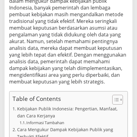
dalam mengukur dampak kebijakan publik
a
Indonesia, banyak pemerintah dan lembaga
n
A
pembuat kebijakan masih mengandalkan metode
n
tradisional yang tidak efektif. Mereka seringkali
a
membuat keputusan berdasarkan asumsi atau
l
pengalaman yang tidak didukung oleh data yang
i
akurat. Namun, setelah memahami pentingnya
s
i
analisis data, mereka dapat membuat keputusan
s
yang lebih tepat dan efektif. Dengan menggunakan
D
analisis data, pemerintah dapat memahami
a
dampak kebijakan yang telah diimplementasikan,
t
a
mengidentifikasi area yang perlu diperbaiki, dan
y
membuat keputusan yang lebih strategis.
a
n
g
Table of Contents
T
e
Kebijakan Publik Indonesia: Pengertian, Manfaat,
p
dan Cara Kerjanya
a
Informasi Tambahan
t
Cara Mengukur Dampak Kebijakan Publik yang
Terbukti Efektif