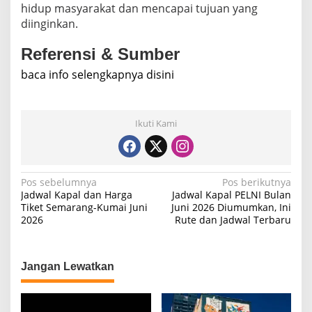
hidup masyarakat dan mencapai tujuan yang
diinginkan.
Referensi & Sumber
baca info selengkapnya disini
Ikuti Kami
N
Pos sebelumnya
Pos berikutnya
Jadwal Kapal dan Harga
Jadwal Kapal PELNI Bulan
a
Tiket Semarang-Kumai Juni
Juni 2026 Diumumkan, Ini
2026
Rute dan Jadwal Terbaru
v
i
g
Jangan Lewatkan
a
s