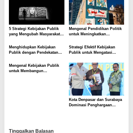
i
p
o
s
5 Strategi Kebijakan Publik
Mengenal Pendidikan Politik
yang Mengubah Masyarakat
untuk Meningkatkan
Melalui Inovasi Sosial
Kesadaran Demokrasi
Menghidupkan Kebijakan
Strategi Efektif Kebijakan
Publik dengan Pendekatan
Publik untuk Mengatasi
Berbasis Masyarakat
Kemiskinan di Daerah
Terpencil
Mengenal Kebijakan Publik
untuk Membangun
Masyarakat yang Lebih Baik
Kota Denpasar dan Surabaya
Dominasi Penghargaan
Kemendagri 2026
Tinggalkan Balasan