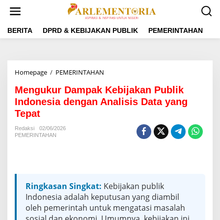
L
e
w
a
BERITA
DPRD & KEBIJAKAN PUBLIK
PEMERINTAHAN
P
t
i
k
e
Homepage
/
PEMERINTAHAN
M
k
e
o
Mengukur Dampak Kebijakan Publik
n
n
g
Indonesia dengan Analisis Data yang
t
u
e
Tepat
k
n
u
Redaksi
02/06/2026
r
PEMERINTAHAN
D
a
m
p
a
Ringkasan Singkat:
Kebijakan publik
k
Indonesia adalah keputusan yang diambil
K
e
oleh pemerintah untuk mengatasi masalah
b
sosial dan ekonomi. Umumnya, kebijakan ini