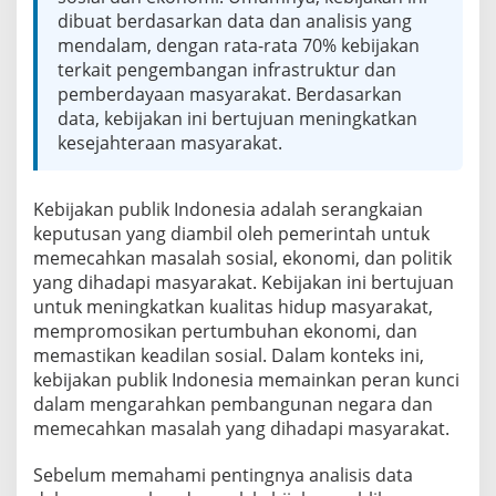
i
dibuat berdasarkan data dan analisis yang
j
mendalam, dengan rata-rata 70% kebijakan
a
k
terkait pengembangan infrastruktur dan
a
pemberdayaan masyarakat. Berdasarkan
n
data, kebijakan ini bertujuan meningkatkan
P
kesejahteraan masyarakat.
u
b
l
i
Kebijakan publik Indonesia adalah serangkaian
k
keputusan yang diambil oleh pemerintah untuk
I
memecahkan masalah sosial, ekonomi, dan politik
n
yang dihadapi masyarakat. Kebijakan ini bertujuan
d
untuk meningkatkan kualitas hidup masyarakat,
o
n
mempromosikan pertumbuhan ekonomi, dan
e
memastikan keadilan sosial. Dalam konteks ini,
s
kebijakan publik Indonesia memainkan peran kunci
i
dalam mengarahkan pembangunan negara dan
a
d
memecahkan masalah yang dihadapi masyarakat.
e
n
Sebelum memahami pentingnya analisis data
g