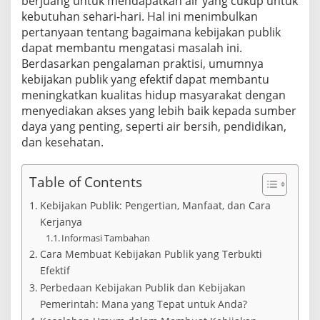
berjuang untuk mendapatkan air yang cukup untuk
n
kebutuhan sehari-hari. Hal ini menimbulkan
g
pertanyaan tentang bagaimana kebijakan publik
k
a
dapat membantu mengatasi masalah ini.
h
Berdasarkan pengalaman praktisi, umumnya
P
kebijakan publik yang efektif dapat membantu
r
meningkatkan kualitas hidup masyarakat dengan
a
k
menyediakan akses yang lebih baik kepada sumber
t
daya yang penting, seperti air bersih, pendidikan,
i
dan kesehatan.
s
Table of Contents
Kebijakan Publik: Pengertian, Manfaat, dan Cara
Kerjanya
Informasi Tambahan
Cara Membuat Kebijakan Publik yang Terbukti
Efektif
Perbedaan Kebijakan Publik dan Kebijakan
Pemerintah: Mana yang Tepat untuk Anda?