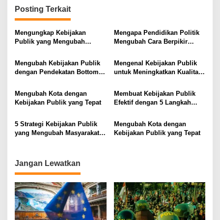
Posting Terkait
a
s
Mengungkap Kebijakan
Mengapa Pendidikan Politik
i
Publik yang Mengubah
Mengubah Cara Berpikir
Masyarakat
Kaum Muda
p
Mengubah Kebijakan Publik
Mengenal Kebijakan Publik
o
dengan Pendekatan Bottom-
untuk Meningkatkan Kualitas
s
Up
Hidup Masyarakat
Mengubah Kota dengan
Membuat Kebijakan Publik
Kebijakan Publik yang Tepat
Efektif dengan 5 Langkah
Praktis
5 Strategi Kebijakan Publik
Mengubah Kota dengan
yang Mengubah Masyarakat
Kebijakan Publik yang Tepat
Melalui Inovasi Sosial
Jangan Lewatkan