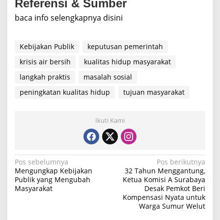
Referensi & Sumber
baca info selengkapnya disini
Kebijakan Publik
keputusan pemerintah
krisis air bersih
kualitas hidup masyarakat
langkah praktis
masalah sosial
peningkatan kualitas hidup
tujuan masyarakat
Ikuti Kami
N
Pos sebelumnya
Pos berikutnya
Mengungkap Kebijakan
32 Tahun Menggantung,
a
Publik yang Mengubah
Ketua Komisi A Surabaya
Masyarakat
Desak Pemkot Beri
v
Kompensasi Nyata untuk
i
Warga Sumur Welut
g