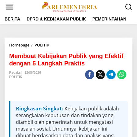
L
e
w
a
BERITA
DPRD & KEBIJAKAN PUBLIK
PEMERINTAHAN
P
t
i
k
e
Homepage
/
POLITIK
M
k
e
o
Membuat Kebijakan Publik yang Efektif
m
n
b
dengan 5 Langkah Praktis
t
u
e
a
Redaksi
12/06/2026
n
POLITIK
t
K
e
b
i
j
Ringkasan Singkat:
Kebijakan publik adalah
a
serangkaian keputusan dan tindakan yang
k
diambil oleh pemerintah untuk mengatasi
a
n
masalah sosial. Umumnya, kebijakan ini
P
dibuat berdasarkan data dan analisis yang