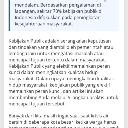
u
mendalam. Berdasarkan pengalaman di
b
lapangan, sekitar 70% kebijakan publik di
l
Indonesia difokuskan pada peningkatan
i
k
kesejahteraan masyarakat.
y
a
n
Kebijakan Publik adalah serangkaian keputusan
g
dan tindakan yang diambil oleh pemerintah atau
E
lembaga lain untuk mengatasi masalah atau
f
e
mencapai tujuan tertentu dalam masyarakat.
k
Kebijakan Publik yang efektif memainkan peran
t
kunci dalam meningkatkan kualitas hidup
i
masyarakat. Dalam upaya meningkatkan kualitas
f
d
hidup masyarakat, kebijakan publik yang efektif
e
memainkan peran kunci, dan artikel ini akan
n
membimbing Anda melalui 5 langkah praktis untuk
g
mencapai tujuan tersebut.
a
n
5
Banyak dari kita masih ingat saat-saat krisis air
L
bersih di beberapa kota besar, ketika warga harus
a