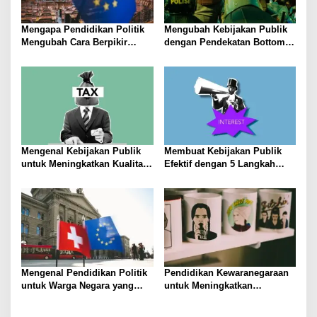
Mengapa Pendidikan Politik
Mengubah Kebijakan Publik
Mengubah Cara Berpikir
dengan Pendekatan Bottom-
Kaum Muda
Up
Mengenal Kebijakan Publik
Membuat Kebijakan Publik
untuk Meningkatkan Kualitas
Efektif dengan 5 Langkah
Hidup Masyarakat
Praktis
Mengenal Pendidikan Politik
Pendidikan Kewaranegaraan
untuk Warga Negara yang
untuk Meningkatkan
Lebih Kritis
Kesadaran Berbangsa dan
Bernegara di…